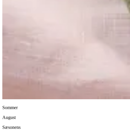
Sommer
August
Sæsonens