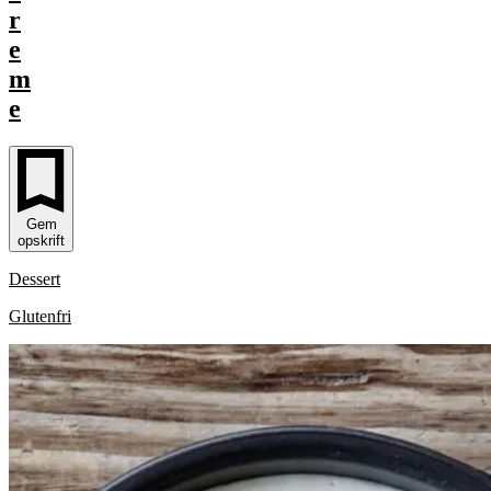
r
e
m
e
Gem
opskrift
Dessert
Glutenfri