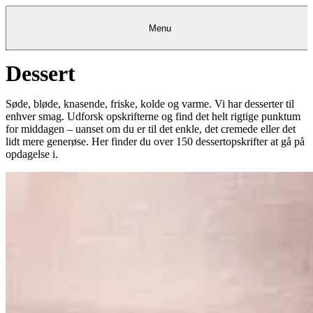
Menu
Dessert
Kantine
Restauranter
Køb
Køb
Kantine
gavekort
Restauranter
Kantine
gavekort
&
Køb gavekort
&
Bagerier
Bagerier
Restauranter &
Frokostordning
Bagerier
Kundeservice
Kundeservice
Frokostordning
Kundeservice
Frokostordning
Catering
Foodservice
Catering
Foodservice
&
&
Events
Foodservice
Events
Catering & Events
Søde, bløde, knasende, friske, kolde og varme. Vi har desserter til
Madkurser
Detail
Detail
Madkurser
Detail
Log ind
&
&
Teambuilding
Mit Meyers
Teambuilding
Madkurse
enhver smag. Udforsk opskrifterne og find det helt rigtige punktum
& Teambuilding
Projekter
Projekter
&
&
rådgivning
rådgivning
Projekter &
for middagen – uanset om du er til det enkle, det cremede eller det
Opskrifter
rådgivning
Opskrifter
Opskrifter
lidt mere generøse. Her finder du over 150 dessertopskrifter at gå på
Eventkalender
Eventkalender
Eventkalender
opdagelse i.