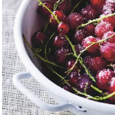
Gem opskrift
Dessert
Dansk mad
Sommermad
De rødlige bær er en sand
sommerklassiker. De har en frisk
og syrlig smag, som når de koges
op med sukker, udgør et dejligt
tilbehør til søde sager. De kan
serveres både til is, en kage eller
bare med letpisket flødeskum eller
skyr rørt lind med lidt mælk.