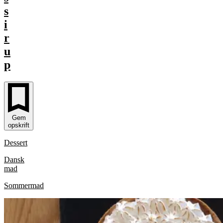
s
i
r
u
p
Gem
opskrift
Dessert
Dansk
mad
Sommermad