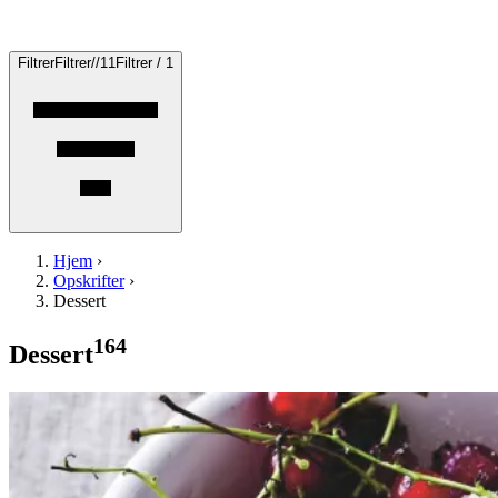
Filtrer
Filtrer
/
/
1
1
Filtrer / 1
Hjem
›
Opskrifter
›
Dessert
164
Dessert
Rysteribs
Rysteribs