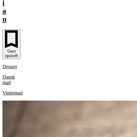
i
a
n
Gem
opskrift
Dessert
Dansk
mad
Vintermad