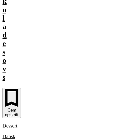
k
o
l
a
d
e
s
o
v
s
Gem
opskrift
Dessert
Dansk