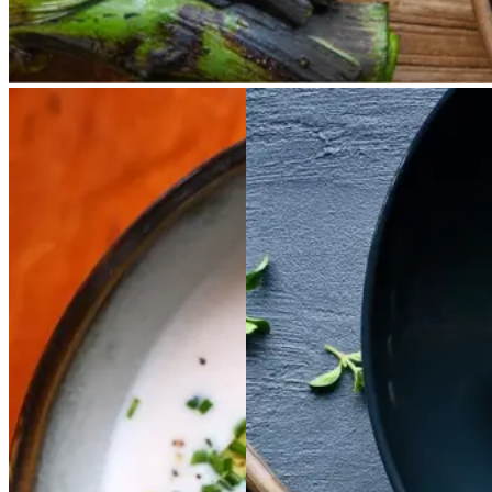
Kold
Kold
hvid
hvid
Satja
Satja
de
de
bønnesuppe
bønnesu
pollo
pollo
ppe
Gem opskrift
Gem opskrift