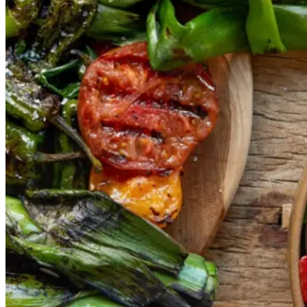
Gem opskrift
Vegansk
Vegetarisk
Vores version af den traditionelle
salat empedrat fra det catalanske
køkken. Spis den med brød som
en let frokost eller i et større
måltid som her. Salbitxada minder
noget om en anden ligeledes
catalansk sauce, romesco. I
Catalonien spises den til såkaldte
calcots, der er små porrelignende
løg. Dem griller man helt sorte, så
fjerner man den yderste skal og
dypper det fløjlsbløde løg i
saucen. Calcots er svære at
opdrive på disse kanter, men små
nye porrer kan bruges.