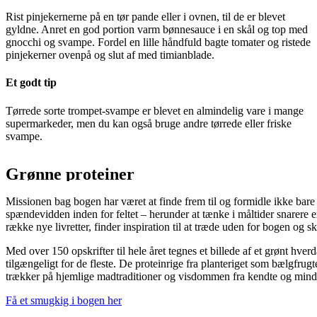
Rist pinjekernerne på en tør pande eller i ovnen, til de er blevet
gyldne. Anret en god portion varm bønnesauce i en skål og top med
gnocchi og svampe. Fordel en lille håndfuld bagte tomater og ristede
pinjekerner ovenpå og slut af med timianblade.
Et godt tip
Tørrede sorte trompet-svampe er blevet en almindelig vare i mange
supermarkeder, men du kan også bruge andre tørrede eller friske
svampe.
Grønne proteiner
Missionen bag bogen har været at finde frem til og formidle ikke bare
spændevidden inden for feltet – herunder at tænke i måltider snarere e
række nye livretter, finder inspiration til at træde uden for bogen og s
Med over 150 opskrifter til hele året tegnes et billede af et grønt hv
tilgængeligt for de fleste. De proteinrige fra planteriget som bælgfrugt
trækker på hjemlige madtraditioner og visdommen fra kendte og mindr
Få et smugkig i bogen her