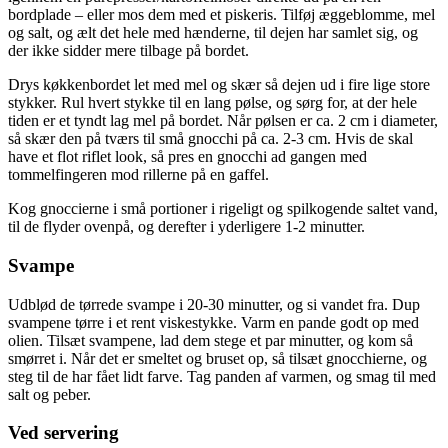
bordplade – eller mos dem med et piskeris. Tilføj æggeblomme, mel
og salt, og ælt det hele med hænderne, til dejen har samlet sig, og
der ikke sidder mere tilbage på bordet.
Drys køkkenbordet let med mel og skær så dejen ud i fire lige store
stykker. Rul hvert stykke til en lang pølse, og sørg for, at der hele
tiden er et tyndt lag mel på bordet. Når pølsen er ca. 2 cm i diameter,
så skær den på tværs til små gnocchi på ca. 2-3 cm. Hvis de skal
have et flot riflet look, så pres en gnocchi ad gangen med
tommelfingeren mod rillerne på en gaffel.
Kog gnoccierne i små portioner i rigeligt og spilkogende saltet vand,
til de flyder ovenpå, og derefter i yderligere 1-2 minutter.
Svampe
Udblød de tørrede svampe i 20-30 minutter, og si vandet fra. Dup
svampene tørre i et rent viskestykke. Varm en pande godt op med
olien. Tilsæt svampene, lad dem stege et par minutter, og kom så
smørret i. Når det er smeltet og bruset op, så tilsæt gnocchierne, og
steg til de har fået lidt farve. Tag panden af varmen, og smag til med
salt og peber.
Ved servering