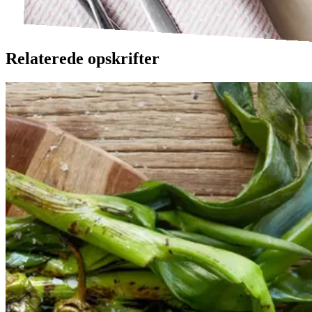
Relaterede opskrifter
Catalansk
Catalansk
bønnesalat
bønnesala
t
med
med
grillede
grillede
grøntsager
grøntsage
r
og
og
salbitxada-
sauce
salbitxada-
sauce