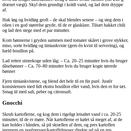
drænet vægt). Skyl dem grundigt i koldt vand, og lad dem dryppe
af.
Hak løg og hvidløg groft – de skal blendes senere – og steg dem i
olien i en god størrelse gryde, til de er glasklare. Tilsæt hakket chili
og lad den stege med et par minutter.
Kom bønnerne i gryden sammen med tomater skåret i grove stykker,
miso, sorte hvidløg og timiankviste (gem én kvist til servering), og
hæld bouillon på.
Lad retten simrekoge uden låg: – Ca. 20–25 minutter hvis du bruger
dåsebønner – Ca. 70–80 minutter hvis du bruger kogte tørrede
bønner
Fjern timiankvistene, og blend det hele til en fin puré. Justér
konsistensen med lidt ekstra bouillon eller vand, hvis den er for tæt.
Smag til med salt, peber og citronsaft.
Gnocchi
Skrub kartoflerne, og kog dem i rigeligt letsaltet vand i ca. 20-25
minutter, til de er møre. Når kartoflerne er kølet så meget af, at de
kan holdes i hånden, så pil skrællen af dem, og pres kartoflen
igennem en purépresser/kartoffelmoser direkte ud på en ren