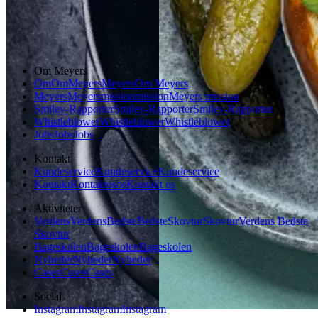
Vintermad
Aftensmad
Om Meyers
Om
Om
Meyers
Meyers
Om Meyers
Meyers
Meyers
mission
mission
Meyers mission
Smiley-Rapporter
Smiley-Rapporter
Smiley-Rapporter
Whistleblower
Whistleblower
Whistleblower
Jobs
Jobs
Jobs
Kontakt
Kundeservice
Kundeservice
Kundeservice
Kontakt
Kontakt
os
os
Kontakt os
Aktiviteter
Verdens
Verdens
Bedste
Bedste
Skovtur
Skovtur
Verdens Bedste
Skovtur
Bageskolen
Bageskolen
Bageskolen
Nyheder
Nyheder
Nyheder
Cases
Cases
Cases
Social
Instagram
Instagram
Instagram