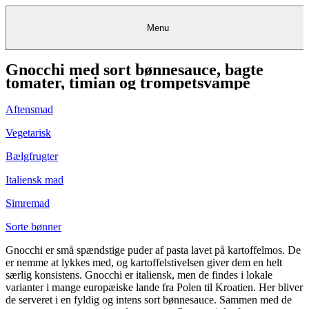
Menu
Gnocchi med sort bønnesauce, bagte
Kantine
Restauranter
Køb
Køb
Kantine
gavekort
Restauranter
Kantine
gavekort
&
Køb gavekort
&
Bagerier
Bagerier
Restauranter &
Frokostordning
Bagerier
Kundeservice
Kundeservice
Frokostordning
Kundeservice
Frokostordning
tomater, timian og trompetsvampe
Catering
Foodservice
Catering
Foodservice
&
&
Events
Foodservice
Events
Catering & Events
Madkurser
Detail
Detail
Madkurser
Detail
Log ind
&
&
Teambuilding
Mit Meyers
Teambuilding
Madkurse
Aftensmad
& Teambuilding
Projekter
Projekter
&
&
rådgivning
rådgivning
Projekter &
Opskrifter
rådgivning
Opskrifter
Opskrifter
Vegetarisk
Eventkalender
Eventkalender
Eventkalender
Bælgfrugter
Italiensk mad
Simremad
Sorte bønner
Gnocchi er små spændstige puder af pasta lavet på kartoffelmos. De
er nemme at lykkes med, og kartoffelstivelsen giver dem en helt
særlig konsistens. Gnocchi er italiensk, men de findes i lokale
varianter i mange europæiske lande fra Polen til Kroatien. Her bliver
de serveret i en fyldig og intens sort bønnesauce. Sammen med de