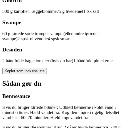
Gnocchi
500
g
kartofler
1
æggeblomme
75
g
hvedemel
1
tsk
salt
Svampe
60
g
tørrede sorte
trompetsvampe
(eller andre tørrede
svampe)
2
spsk
olivenolie
4
spsk
smør
Desuden
2
håndfulde
bagte
tomater
(hvis du har)
1
håndfuld
pinjekerne
Kopier som indkøbsliste
Sådan gør du
Bønnesauce
Hvis du bruger tørrede bønner: Udblød bønnerne i koldt vand i
mindst 6 timer. Hæld vandet fra. Kog dem møre i rigeligt letsaltet
vand i ca. 60–70 minutter. Hæld kogevandet fra.
Hvis du bruger dåsebønner: Brug 2 dåser hvide bønner (ca. 240 g