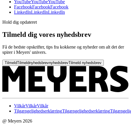
YouTube
YouTube
YouTube
Facebook
Facebook
Facebook
LinkedIn
LinkedIn
LinkedIn
Hold dig opdateret
Tilmeld dig vores nyhedsbrev
Få de bedste opskrifter, tips fra kokkene og nyheder om alt det der
spirer i Meyers' univers.
Tilmeld
Tilmeld
nyhedsbrev
nyhedsbrev
Tilmeld nyhedsbrev
Vilkår
Vilkår
Vilkår
Tilgængelighedserklæring
Tilgængelighedserklæring
Tilgængeli
@ Meyers 2026