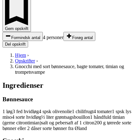
Gem opskrift
4 personer
Formindsk antal
Forøg antal
Del opskrift
Hjem
›
Opskrifter
›
Gnocchi med sort bønnesauce, bagte tomater, timian og
trompetsvampe
Ingredienser
Bønnesauce
1
løg
3
fed
hvidløg
4
spsk
olivenolie
1
chilifrugt
4
tomater
1
spsk
lys
miso
4
sorte
hvidløg
½
liter
grøntsagsbouillon
1
håndfuld
timian
(gerne citrontimian)
salt og peber
saft af 1
citron
200
g
tørrede
sorte
bønner
eller 2 dåser sorte bønner fra Øland