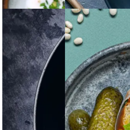
Aftensmad
Braiseret
Braiseret
Sloppy
Sloppy
Joe
Joe
oksetværreb
oksetvæ
rreb
Gem opskrift
Morgenmad
Gem opskrift
Frokost
Dansk mad