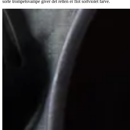
sorte trompetsvampe giver det retten er flot sortviolet farve.