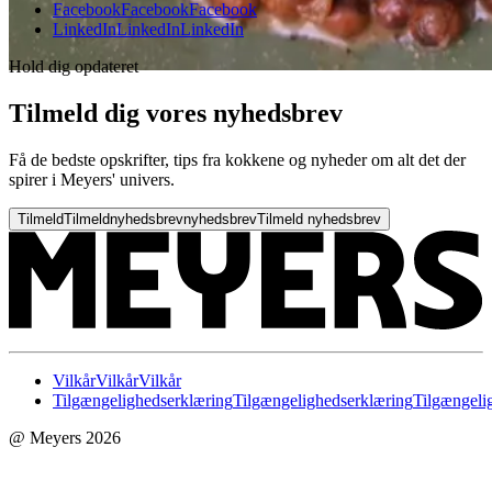
Facebook
Facebook
Facebook
LinkedIn
LinkedIn
LinkedIn
Hold dig opdateret
Tilmeld dig vores nyhedsbrev
Få de bedste opskrifter, tips fra kokkene og nyheder om alt det der
spirer i Meyers' univers.
Tilmeld
Tilmeld
nyhedsbrev
nyhedsbrev
Tilmeld nyhedsbrev
Vilkår
Vilkår
Vilkår
Tilgængelighedserklæring
Tilgængelighedserklæring
Tilgængeli
@ Meyers 2026