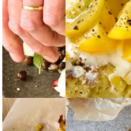
granatæble
granatæb
ærter,
ærter,
le
basilikum
basilikum
og
og
ricotta
ricotta
Gem opskrift
Gem opskrift
Aftensmad
Vegetarisk
Sommermad