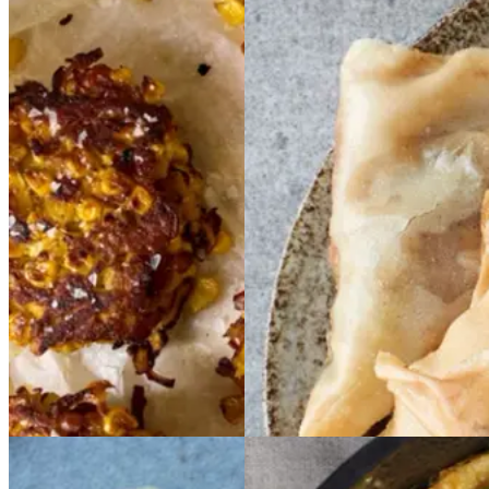
Majs-
Samosas
Samosas
græskarrøsti
Majs-
med
med
gule
gule
græskarrøsti
og
og
grønne
grønne
med
med
ærter
ærter
og
og
hytteost
hytteost
kartoffel
kartoffel
Gem opskrift
Gem opskrift
Aftensmad
Vegetarisk
Vegetarisk
Mellemøstlig mad