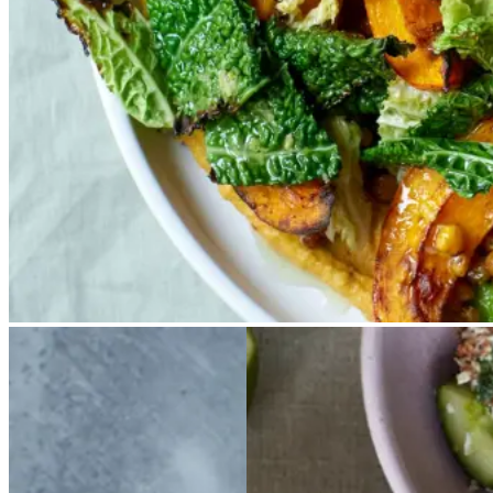
tilberedninger, der sammen med
sprøde Sirius ærter og bagt kål
gør den lune salat til et fuldt
måltid. De fleste ingredienser
tilberedes sammen i ovnen, inden
du lige skal blende en hurtig
hummus og samle salaten.