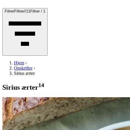
Filtrer
Filtrer
/
/
1
1
Filtrer / 1
Hjem
›
Opskrifter
›
Sirius ærter
14
Sirius ærter
GRÆSKAR-
KÅLSALAT
GRÆS
KAR-KÅLSALAT