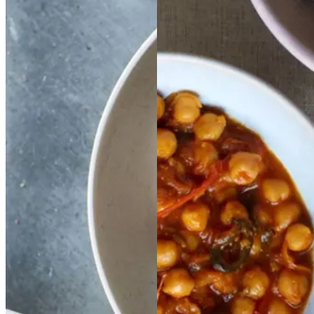
Nyfortolket
Nyfortol
Sufeed
Sufeed
ket
channa
channa
-
-
cæsarsalat
cæsarsalat
morgencurry
morgen
med
med
curry
med
med
gulärter,
gulärter,
spicy
spicy
høbagt
høbagt
agurkesalat
agurkesa
knoldselleri,
knoldsel
lat
leri,
grillet
grillet
løg
løg
og
og
ristede
ristede
nødder
nødder
Gem opskrift
Morgenmad
Vegetarisk
Vegansk
Gem opskrift