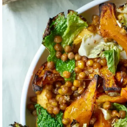
MED
MED
RISTEDE
RISTEDE
SIRIUS
SIRIUS
ÆRTER
ÆRTER
OG
OG
GRÆSKARHUMM
US
GRÆSKARHUM
MUS
Gem opskrift
Aftensmad
Frokost
Her indgår græskarret i to