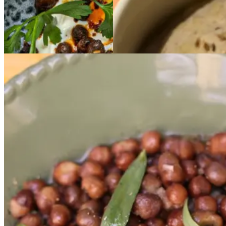
Gem opskrift
Gem opskrift
Siriusærter
Siriusært
er
med
med
estragon
estragon
og
og
smør
smør