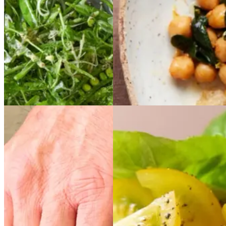
Vegetarisk
Vegansk
Gem opskrift
Vegetarisk
Siriusærter
Siriusært
Rugtærte
Rugtærte
er
med
med
med
med
majs,
majs,
mynte
mynte
og
og
sirius
sirius