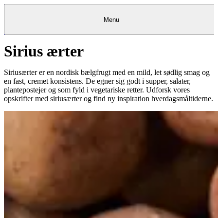
Menu
Sirius ærter
Kantine
Restauranter
Køb
Køb
Kantine
gavekort
Restauranter
Kantine
gavekort
&
Køb gavekort
&
Bagerier
Bagerier
Restauranter &
Frokostordning
Bagerier
Kundeservice
Kundeservice
Frokostordning
Kundeservice
Frokostordning
Catering
Foodservice
Catering
Foodservice
&
&
Events
Foodservice
Events
Catering & Events
Siriusærter er en nordisk bælgfrugt med en mild, let sødlig smag og
Madkurser
Detail
Detail
Madkurser
Detail
Log ind
&
&
Teambuilding
Mit Meyers
Teambuilding
Madkurse
en fast, cremet konsistens. De egner sig godt i supper, salater,
& Teambuilding
Projekter
Projekter
&
&
rådgivning
rådgivning
Projekter &
plantepostejer og som fyld i vegetariske retter. Udforsk vores
Opskrifter
rådgivning
Opskrifter
Opskrifter
opskrifter med siriusærter og find ny inspiration hverdagsmåltiderne.
Eventkalender
Eventkalender
Eventkalender