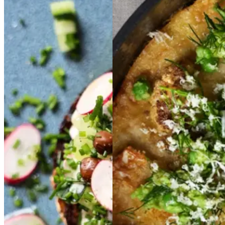
Sommersalat
Somme
BLOMKÅLS-
rsalat
med
med
SIRIUSÆRTEGRA
Siriusærter
Siriusært
TIN
BLOMKÅLS-
er
SIRIUSÆRTEGRA
TIN
MED
MED
ÆRTEMASH
ÆRTE
MASH
OG
OG
PEBERROD
PEBER
ROD
Gem opskrift
Sommermad