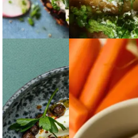
Gem opskrift
Sommermad
Vegetarisk
Tyrkiske
Tyrkiske
Hummus
Hummus
æg
æg
med
med
på
på
krydrede
krydrede
siriusærter
siriusært
siriusærter
siriusært
er
er