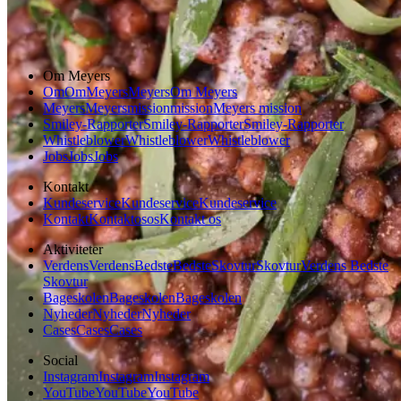
Gem opskrift
Om Meyers
Om
Om
Meyers
Meyers
Om Meyers
Meyers
Meyers
mission
mission
Meyers mission
Smiley-Rapporter
Smiley-Rapporter
Smiley-Rapporter
Whistleblower
Whistleblower
Whistleblower
Jobs
Jobs
Jobs
Kontakt
Kundeservice
Kundeservice
Kundeservice
Kontakt
Kontakt
os
os
Kontakt os
Aktiviteter
Verdens
Verdens
Bedste
Bedste
Skovtur
Skovtur
Verdens Bedste
Skovtur
Bageskolen
Bageskolen
Bageskolen
Nyheder
Nyheder
Nyheder
Cases
Cases
Cases
Social
Instagram
Instagram
Instagram
YouTube
YouTube
YouTube