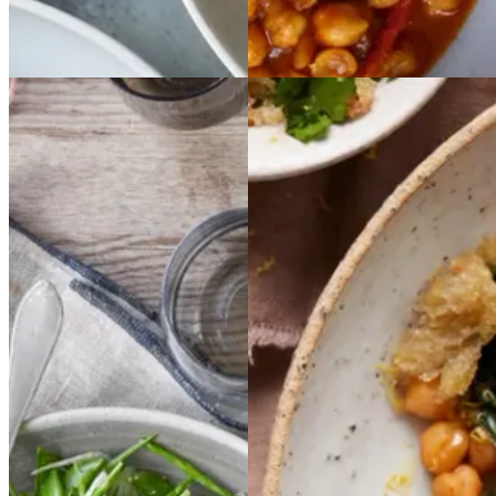
Asiatisk mad
Vegetarisk
Sommermad
Gratineret
Gratinere
Kikærtesalat
Kikært
t
esalat
med
med
siriusærtefars
siriusæ
spinat
spinat
rtefars
med
med
spinat,
spinat,
ærter,
ærter,
spidskommen
spidsko
mmen
og
og
Gem opskrift
oliven
oliven