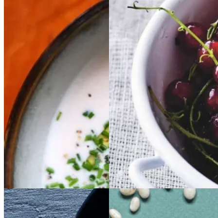
Kold
Kold
hvid
hvid
Rysteribs
Rysteribs
bønnesuppe
bønnesu
ppe
Gem opskrift
Dessert
Gem opskrift
Dansk mad
Sommermad