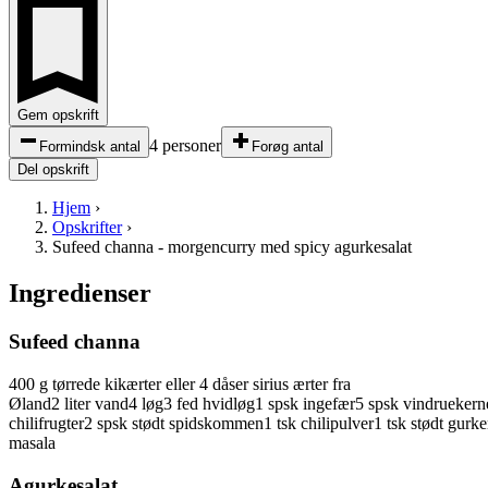
Gem opskrift
4 personer
Formindsk antal
Forøg antal
Del opskrift
Hjem
›
Opskrifter
›
Sufeed channa - morgencurry med spicy agurkesalat
Ingredienser
Sufeed channa
400
g
tørrede kikærter
eller 4 dåser sirius ærter fra
Øland
2
liter
vand
4
løg
3
fed
hvidløg
1
spsk
ingefær
5
spsk
vindruekern
chilifrugter
2
spsk
stødt
spidskommen
1
tsk
chilipulver
1
tsk
stødt
gurke
masala
Agurkesalat