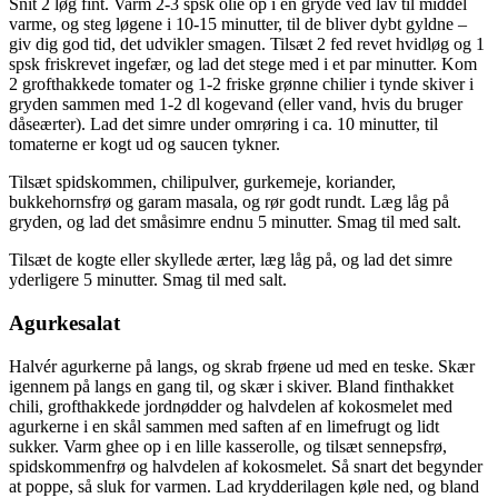
Snit 2 løg fint. Varm 2-3 spsk olie op i en gryde ved lav til middel
varme, og steg løgene i 10-15 minutter, til de bliver dybt gyldne –
giv dig god tid, det udvikler smagen. Tilsæt 2 fed revet hvidløg og 1
spsk friskrevet ingefær, og lad det stege med i et par minutter. Kom
2 grofthakkede tomater og 1-2 friske grønne chilier i tynde skiver i
gryden sammen med 1-2 dl kogevand (eller vand, hvis du bruger
dåseærter). Lad det simre under omrøring i ca. 10 minutter, til
tomaterne er kogt ud og saucen tykner.
Tilsæt spidskommen, chilipulver, gurkemeje, koriander,
bukkehornsfrø og garam masala, og rør godt rundt. Læg låg på
gryden, og lad det småsimre endnu 5 minutter. Smag til med salt.
Tilsæt de kogte eller skyllede ærter, læg låg på, og lad det simre
yderligere 5 minutter. Smag til med salt.
Agurkesalat
Halvér agurkerne på langs, og skrab frøene ud med en teske. Skær
igennem på langs en gang til, og skær i skiver. Bland finthakket
chili, grofthakkede jordnødder og halvdelen af kokosmelet med
agurkerne i en skål sammen med saften af en limefrugt og lidt
sukker. Varm ghee op i en lille kasserolle, og tilsæt sennepsfrø,
spidskommenfrø og halvdelen af kokosmelet. Så snart det begynder
at poppe, så sluk for varmen. Lad krydderilagen køle ned, og bland