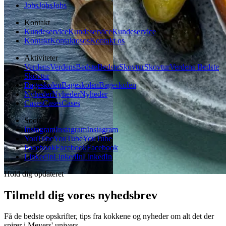
Jobs
Jobs
Jobs
Kontakt
Kundeservice
Kundeservice
Kundeservice
Kontakt
Kontakt
os
os
Kontakt os
Aktiviteter
Verdens
Verdens
Bedste
Bedste
Skovtur
Skovtur
Verdens Bedste
Skovtur
Bageskolen
Bageskolen
Bageskolen
Nyheder
Nyheder
Nyheder
Cases
Cases
Cases
Social
Instagram
Instagram
Instagram
YouTube
YouTube
YouTube
Facebook
Facebook
Facebook
LinkedIn
LinkedIn
LinkedIn
Hold dig opdateret
Tilmeld dig vores nyhedsbrev
Få de bedste opskrifter, tips fra kokkene og nyheder om alt det der
spirer i Meyers' univers.