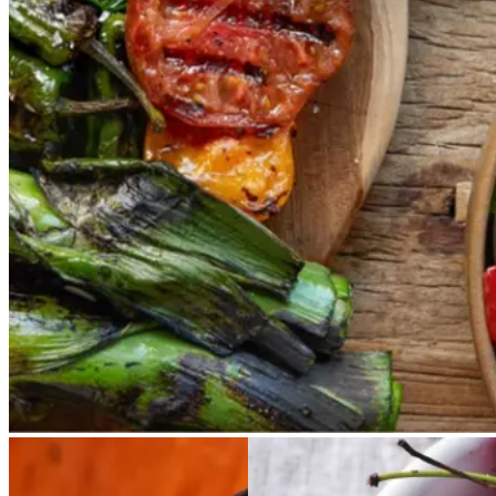
Vores version af den traditionelle
salat empedrat fra det catalanske
køkken. Spis den med brød som
en let frokost eller i et større
måltid som her. Salbitxada minder
noget om en anden ligeledes
catalansk sauce, romesco. I
Catalonien spises den til såkaldte
calcots, der er små porrelignende
løg. Dem griller man helt sorte, så
fjerner man den yderste skal og
dypper det fløjlsbløde løg i
saucen. Calcots er svære at
opdrive på disse kanter, men små
nye porrer kan bruges.