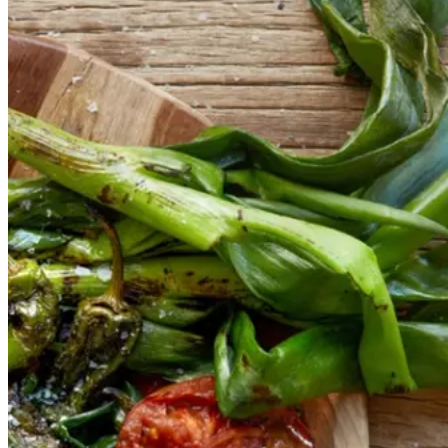
Catalansk
Catalansk
bønnesalat
bønnesala
t
med
med
grillede
grillede
grøntsager
grøntsage
r
og
og
salbitxada-
sauce
salbitxada-
sauce
Gem opskrift
Vegansk
Vegetarisk