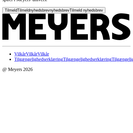
Tilmeld
Tilmeld
nyhedsbrev
nyhedsbrev
Tilmeld nyhedsbrev
Vilkår
Vilkår
Vilkår
Tilgængelighedserklæring
Tilgængelighedserklæring
Tilgængeli
@ Meyers 2026