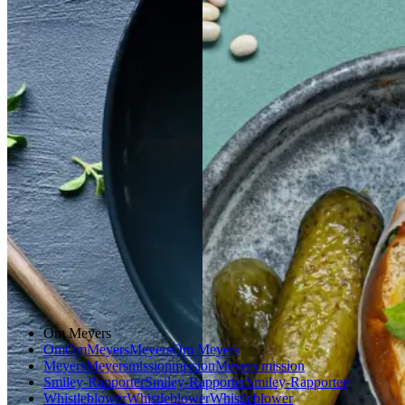
Satja
Satja
de
de
Sloppy
Sloppy
Joe
Joe
pollo
pollo
Gem opskrift
Gem opskrift
Morgenmad
Aftensmad
Frokost
Om Meyers
Om
Om
Meyers
Meyers
Om Meyers
Meyers
Meyers
mission
mission
Meyers mission
Smiley-Rapporter
Smiley-Rapporter
Smiley-Rapporter
Whistleblower
Whistleblower
Whistleblower