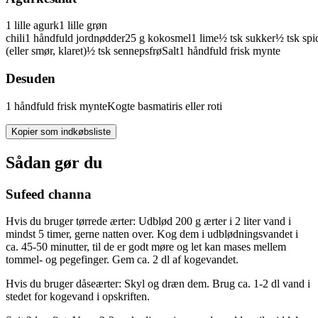
1
lille
agurk
1
lille
grøn
chili
1
håndfuld
jordnødder
25
g
kokosmel
1
lime
½
tsk
sukker
½
tsk
sp
(eller smør, klaret)
½
tsk
sennepsfrø
Salt
1
håndfuld
frisk
mynte
Desuden
1
håndfuld
frisk
mynte
Kogte basmatiris eller roti
Kopier som indkøbsliste
Sådan gør du
Sufeed channa
Hvis du bruger tørrede ærter: Udblød 200 g ærter i 2 liter vand i
mindst 5 timer, gerne natten over. Kog dem i udblødningsvandet i
ca. 45-50 minutter, til de er godt møre og let kan mases mellem
tommel- og pegefinger. Gem ca. 2 dl af kogevandet.
Hvis du bruger dåseærter: Skyl og dræn dem. Brug ca. 1-2 dl vand i
stedet for kogevand i opskriften.