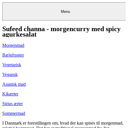
Menu
Sufeed channa - morgencurry med spicy
Kantine
Restauranter
Køb
Køb
Kantine
gavekort
Restauranter
Kantine
gavekort
&
Køb gavekort
&
Bagerier
Bagerier
Restauranter &
Frokostordning
Bagerier
Kundeservice
Kundeservice
Frokostordning
Kundeservice
Frokostordning
agurkesalat
Catering
Foodservice
Catering
Foodservice
&
&
Events
Foodservice
Events
Catering & Events
Madkurser
Detail
Detail
Madkurser
Detail
Log ind
&
&
Teambuilding
Mit Meyers
Teambuilding
Madkurse
Morgenmad
& Teambuilding
Projekter
Projekter
&
&
rådgivning
rådgivning
Projekter &
Opskrifter
rådgivning
Opskrifter
Opskrifter
Bælgfrugter
Eventkalender
Eventkalender
Eventkalender
Vegetarisk
Vegansk
Asiatisk mad
Kikærter
Sirius ærter
Sommermad
I Danmark er forestillingen om, hvad der kan spises til morgenmad,