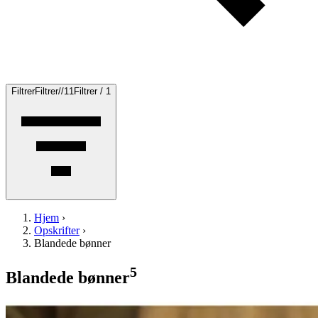
Filtrer
Filtrer
/
/
1
1
Filtrer / 1
Hjem
›
Opskrifter
›
Blandede bønner
5
Blandede bønner