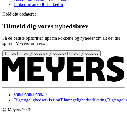
LinkedIn
LinkedIn
LinkedIn
Hold dig opdateret
Tilmeld dig vores nyhedsbrev
Få de bedste opskrifter, tips fra kokkene og nyheder om alt det der
spirer i Meyers' univers.
Tilmeld
Tilmeld
nyhedsbrev
nyhedsbrev
Tilmeld nyhedsbrev
Vilkår
Vilkår
Vilkår
Tilgængelighedserklæring
Tilgængelighedserklæring
Tilgængeli
@ Meyers 2026