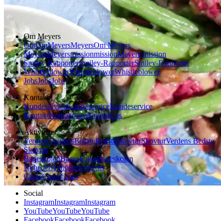
Vegetarisk
Vegetarisk
Om Meyers
Om
Om
Meyers
Meyers
Om Meyers
Meyers
Meyers
mission
mission
Meyers mission
Smiley-Rapporter
Smiley-Rapporter
Smiley-Rapporter
Whistleblower
Whistleblower
Whistleblower
Jobs
Jobs
Jobs
Kontakt
Kundeservice
Kundeservice
Kundeservice
Kontakt
Kontakt
os
os
Kontakt os
Aktiviteter
Verdens
Verdens
Bedste
Bedste
Skovtur
Skovtur
Verdens Bedste
Skovtur
Bageskolen
Bageskolen
Bageskolen
Nyheder
Nyheder
Nyheder
Cases
Cases
Cases
Social
Instagram
Instagram
Instagram
YouTube
YouTube
YouTube
Facebook
Facebook
Facebook