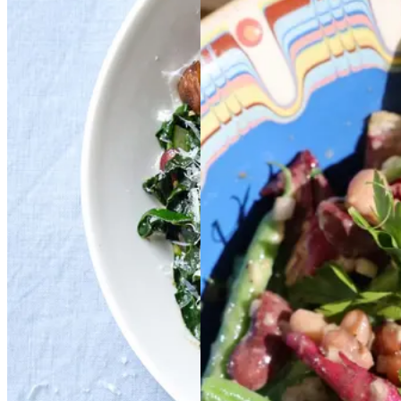
Bønnebiksemad
Bøn
Farverig
Farverig
nebiksemad
med
med
bønnesalat
bønnesala
svampe,
svampe,
t
kål
kål
og
og
parmesan
parmesan
Gem opskrift
Forårsmad
Gem opskrift
Sommermad
Aftensmad
Vegansk