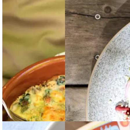
Gratinerede
Gratine
Couscous
Couscous
rede
bønner
bønner
med
med
bønner,
bønner,
persille
persille
og
og
citron
citron
Gem opskrift
Gem opskrift
Sommermad