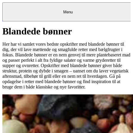
Menu
Blandede bønner
Kantine
Restauranter
Køb
Køb
Kantine
gavekort
Restauranter
Kantine
gavekort
&
Køb gavekort
&
Bagerier
Bagerier
Restauranter &
Frokostordning
Bagerier
Kundeservice
Kundeservice
Frokostordning
Kundeservice
Frokostordning
Catering
Foodservice
Catering
Foodservice
&
&
Events
Foodservice
Events
Catering & Events
Her har vi samlet vores bedste opskrifter med blandede bønner til
Madkurser
Detail
Detail
Madkurser
Detail
Log ind
&
&
Teambuilding
Mit Meyers
Teambuilding
Madkurse
dig, der vil lave mættende og smagfulde retter med bælgfrugter i
& Teambuilding
Projekter
Projekter
&
&
rådgivning
rådgivning
Projekter &
fokus. Blandede bønner er en nem genvej til mere plantebaseret mad
Opskrifter
rådgivning
Opskrifter
Opskrifter
og passer perfekt i alt fra fyldige salater og varme gryderetter til
Eventkalender
Eventkalender
Eventkalender
supper og ovnretter. Opskrifter med blandede bønner giver både
struktur, protein og dybde i smagen – uanset om du laver vegetarisk
aftensmad, tilbehør til grill eller en nem ret til hverdagen. Gå på
opdagelse i retter med blandede bønner og find inspiration til at
bruge dem i både klassiske og nye favoritter.