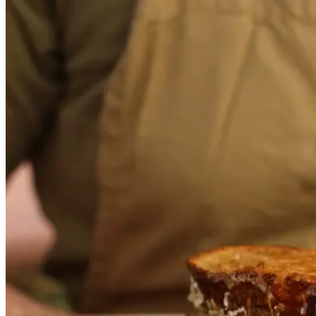
Bønnetoast
Bønnetoa
st
Gem opskrift
Frokost
En sprød og smagfuld toast med
cremet bønnefyld – perfekt til
frokost eller en let aftensmad.