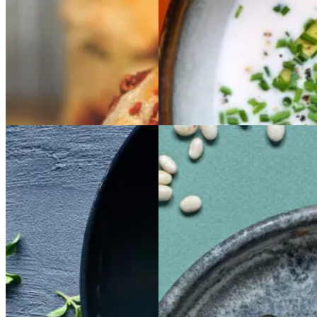
Gem opskrift
Gem opskrift
Frokost
Satja
Satja
de
de
Sloppy
Sloppy
Joe
Joe
pollo
pollo