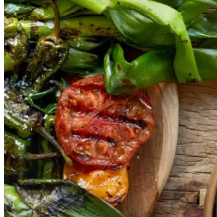
Gem opskrift
Vegansk
Vegetarisk
Vores version af den traditionelle
salat empedrat fra det catalanske
køkken. Spis den med brød som
en let frokost eller i et større
måltid som her. Salbitxada minder
noget om en anden ligeledes
catalansk sauce, romesco. I
Catalonien spises den til såkaldte
calcots, der er små porrelignende
løg. Dem griller man helt sorte, så
fjerner man den yderste skal og
dypper det fløjlsbløde løg i