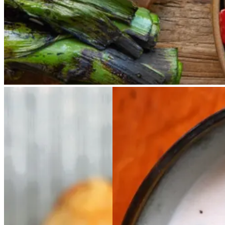
saucen. Calcots er svære at
opdrive på disse kanter, men små
nye porrer kan bruges.
Ølandssnegle
Ølands
Kold
Kold
hvid
hvid
snegle
med
med
bønnesuppe
bønnesu
tomat
tomat
og
og
ppe
ost
ost