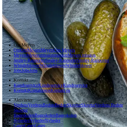
Gem opskrift
Gem opskrift
Morgenmad
Aftensmad
Frokost
Om Meyers
Om
Om
Meyers
Meyers
Om Meyers
Meyers
Meyers
mission
mission
Meyers mission
Smiley-Rapporter
Smiley-Rapporter
Smiley-Rapporter
Whistleblower
Whistleblower
Whistleblower
Jobs
Jobs
Jobs
Kontakt
Kundeservice
Kundeservice
Kundeservice
Kontakt
Kontakt
os
os
Kontakt os
Aktiviteter
Verdens
Verdens
Bedste
Bedste
Skovtur
Skovtur
Verdens Bedste
Skovtur
Bageskolen
Bageskolen
Bageskolen
Nyheder
Nyheder
Nyheder
Cases
Cases
Cases