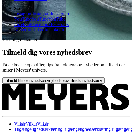
Social
Instagram
Instagram
Instagram
YouTube
YouTube
YouTube
Facebook
Facebook
Facebook
LinkedIn
LinkedIn
LinkedIn
Hold dig opdateret
Tilmeld dig vores nyhedsbrev
Få de bedste opskrifter, tips fra kokkene og nyheder om alt det der
spirer i Meyers' univers.
Tilmeld
Tilmeld
nyhedsbrev
nyhedsbrev
Tilmeld nyhedsbrev
Vilkår
Vilkår
Vilkår
Tilgængelighedserklæring
Tilgængelighedserklæring
Tilgængeli