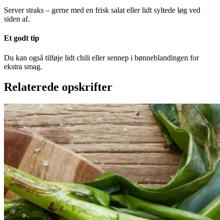
Server straks – gerne med en frisk salat eller lidt syltede løg ved
siden af.
Et godt tip
Du kan også tilføje lidt chili eller sennep i bønneblandingen for
ekstra smag.
Relaterede opskrifter
Catalansk
Catalansk
bønnesalat
bønnesala
t
med
med
grillede
grillede
grøntsager
grøntsage
r
og
og
salbitxada-
sauce
salbitxada-
sauce