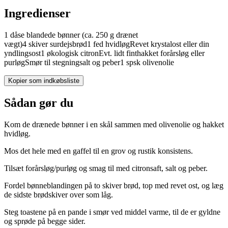
Ingredienser
1
dåse
blandede bønner
(ca. 250 g drænet
vægt)
4
skiver
surdejsbrød
1
fed
hvidløg
Revet krystalost eller din
yndlingsost
1
økologisk
citron
Evt. lidt finthakket forårsløg eller
purløg
Smør til stegning
salt og peber
1
spsk
olivenolie
Kopier som indkøbsliste
Sådan gør du
Kom de drænede bønner i en skål sammen med olivenolie og hakket
hvidløg.
Mos det hele med en gaffel til en grov og rustik konsistens.
Tilsæt forårsløg/purløg og smag til med citronsaft, salt og peber.
Fordel bønneblandingen på to skiver brød, top med revet ost, og læg
de sidste brødskiver over som låg.
Steg toastene på en pande i smør ved middel varme, til de er gyldne
og sprøde på begge sider.