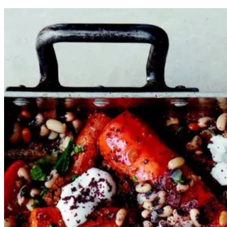
Citronbagte
Citronb
agte
gulerødder
gulerødd
er
med
med
sortøjebønner,
sortøj
ebønner,
ølandshvedeknas,
øla
ndshvedeknas,
sumak,
sumak,
yoghurt
yoghurt
og
og
mynte
mynte