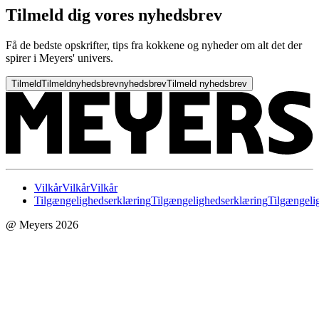
Tilmeld dig vores nyhedsbrev
Få de bedste opskrifter, tips fra kokkene og nyheder om alt det der
spirer i Meyers' univers.
Tilmeld
Tilmeld
nyhedsbrev
nyhedsbrev
Tilmeld nyhedsbrev
Vilkår
Vilkår
Vilkår
Tilgængelighedserklæring
Tilgængelighedserklæring
Tilgængeli
@ Meyers 2026