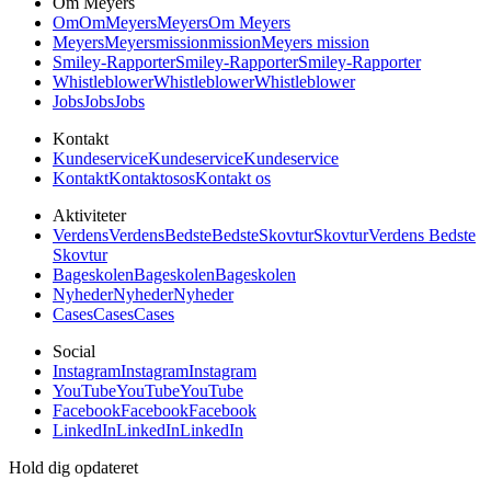
Om Meyers
Om
Om
Meyers
Meyers
Om Meyers
Meyers
Meyers
mission
mission
Meyers mission
Smiley-Rapporter
Smiley-Rapporter
Smiley-Rapporter
Whistleblower
Whistleblower
Whistleblower
Jobs
Jobs
Jobs
Kontakt
Kundeservice
Kundeservice
Kundeservice
Kontakt
Kontakt
os
os
Kontakt os
Aktiviteter
Verdens
Verdens
Bedste
Bedste
Skovtur
Skovtur
Verdens Bedste
Skovtur
Bageskolen
Bageskolen
Bageskolen
Nyheder
Nyheder
Nyheder
Cases
Cases
Cases
Social
Instagram
Instagram
Instagram
YouTube
YouTube
YouTube
Facebook
Facebook
Facebook
LinkedIn
LinkedIn
LinkedIn
Hold dig opdateret