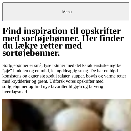
Menu
Find inspiration til opskrifter
Kantine
Restauranter
Køb
Køb
Kantine
gavekort
Restauranter
Kantine
gavekort
&
Køb gavekort
&
Bagerier
Bagerier
Restauranter &
Frokostordning
Bagerier
Kundeservice
Kundeservice
Frokostordning
Kundeservice
Frokostordning
med sortøjebønner. Her finder
Catering
Foodservice
Catering
Foodservice
&
&
Events
Foodservice
Events
Catering & Events
du lækre retter med
Madkurser
Detail
Detail
Madkurser
Detail
Log ind
&
&
Teambuilding
Mit Meyers
Teambuilding
Madkurse
& Teambuilding
Projekter
Projekter
&
&
rådgivning
rådgivning
Projekter &
sortøjebønner.
Opskrifter
rådgivning
Opskrifter
Opskrifter
Eventkalender
Eventkalender
Eventkalender
Sortøjebønner er små, lyse bønner med det karakteristiske mørke
“øje” i midten og en mild, let nøddeagtig smag. De har en blød
konsistens og egner sig godt i salater, supper, bowls og varme retter
med krydderier og grønt. Udforsk vores opskrifter med
sortøjebønner og find nye favoritter til grøn og farverig
hverdagsmad.