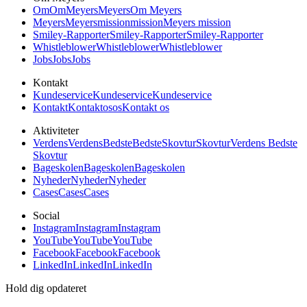
Om
Om
Meyers
Meyers
Om Meyers
Meyers
Meyers
mission
mission
Meyers mission
Smiley-Rapporter
Smiley-Rapporter
Smiley-Rapporter
Whistleblower
Whistleblower
Whistleblower
Jobs
Jobs
Jobs
Kontakt
Kundeservice
Kundeservice
Kundeservice
Kontakt
Kontakt
os
os
Kontakt os
Aktiviteter
Verdens
Verdens
Bedste
Bedste
Skovtur
Skovtur
Verdens Bedste
Skovtur
Bageskolen
Bageskolen
Bageskolen
Nyheder
Nyheder
Nyheder
Cases
Cases
Cases
Social
Instagram
Instagram
Instagram
YouTube
YouTube
YouTube
Facebook
Facebook
Facebook
LinkedIn
LinkedIn
LinkedIn
Hold dig opdateret