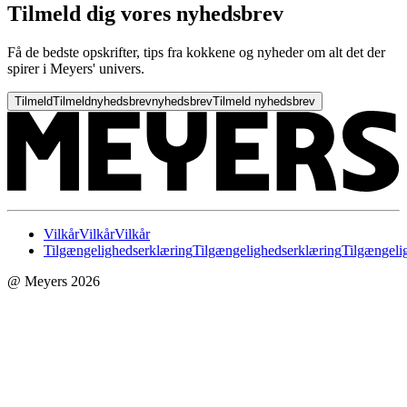
Tilmeld dig vores nyhedsbrev
Få de bedste opskrifter, tips fra kokkene og nyheder om alt det der
spirer i Meyers' univers.
Tilmeld
Tilmeld
nyhedsbrev
nyhedsbrev
Tilmeld nyhedsbrev
Vilkår
Vilkår
Vilkår
Tilgængelighedserklæring
Tilgængelighedserklæring
Tilgængeli
@ Meyers 2026