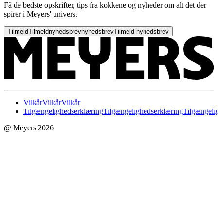
Få de bedste opskrifter, tips fra kokkene og nyheder om alt det der
spirer i Meyers' univers.
Tilmeld
Tilmeld
nyhedsbrev
nyhedsbrev
Tilmeld nyhedsbrev
Vilkår
Vilkår
Vilkår
Tilgængelighedserklæring
Tilgængelighedserklæring
Tilgængeli
@ Meyers 2026