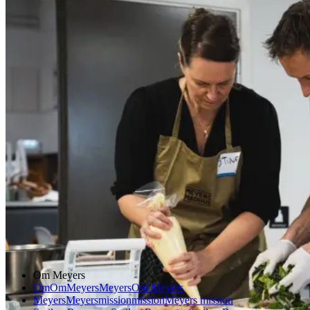
Frokostordning
Kokkeuge med grøn mad, teambuilding og
maddannelse hos Plandent
Plandent
I foråret 2024 afholdt Meyers en kokkeuge for Plandents
medarbejdere, hvor kolleger på tværs af afdelinger lavede frokost
sammen med Meyers’ kokke. En uge med fokus på smag,
bæredygtighed, grønne proteiner og teambuilding afsluttet med
Claus Meyer i køkkenet.
Læs mere
Om Meyers
Om
Om
Meyers
Meyers
Om Meyers
Meyers
Meyers
mission
mission
Meyers mission