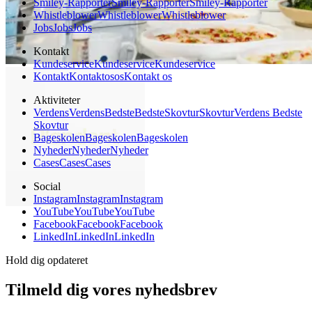
Smiley-Rapporter
Smiley-Rapporter
Smiley-Rapporter
Whistleblower
Whistleblower
Whistleblower
Jobs
Jobs
Jobs
Kontakt
Kundeservice
Kundeservice
Kundeservice
Kontakt
Kontakt
os
os
Kontakt os
Aktiviteter
Verdens
Verdens
Bedste
Bedste
Skovtur
Skovtur
Verdens Bedste
Skovtur
Bageskolen
Bageskolen
Bageskolen
Nyheder
Nyheder
Nyheder
Cases
Cases
Cases
Social
Instagram
Instagram
Instagram
YouTube
YouTube
YouTube
Facebook
Facebook
Facebook
LinkedIn
LinkedIn
LinkedIn
Hold dig opdateret
Tilmeld dig vores nyhedsbrev