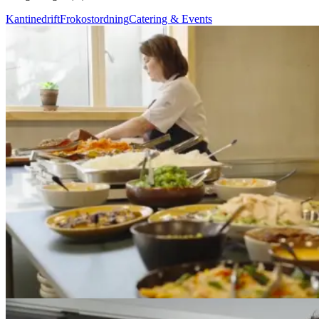
Kantinedrift
Frokostordning
Catering & Events
Frokostordning
En komplet frokostoplevelse med variation og
nærvær hos Hobbii
Hobbii
Hobbii ønskede en frokostløsning, hvor både maden og værtskabet
var i centrum. Meyers leverede en komplet forplejningsløsning med
varierede menuer, økologiske råvarer og en fast vært, der skabte
nærvær omkring det daglige måltid.
Læs mere