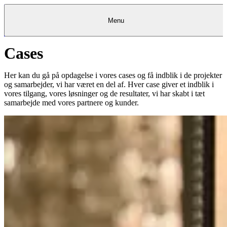
Menu
Cases
Kantine
Restauranter
Køb
Køb
Kantine
gavekort
Restauranter
Kantine
gavekort
&
Køb gavekort
&
Bagerier
Bagerier
Restauranter &
Frokostordning
Bagerier
Kundeservice
Kundeservice
Frokostordning
Kundeservice
Frokostordning
Catering
Foodservice
Catering
Foodservice
&
&
Events
Foodservice
Events
Catering & Events
Her kan du gå på opdagelse i vores cases og få indblik i de projekter
Madkurser
Detail
Detail
Madkurser
Detail
Log ind
&
&
Teambuilding
Mit Meyers
Teambuilding
Madkurse
og samarbejder, vi har været en del af. Hver case giver et indblik i
& Teambuilding
Projekter
Projekter
&
&
rådgivning
rådgivning
Projekter &
vores tilgang, vores løsninger og de resultater, vi har skabt i tæt
Opskrifter
rådgivning
Opskrifter
Opskrifter
samarbejde med vores partnere og kunder.
Eventkalender
Eventkalender
Eventkalender