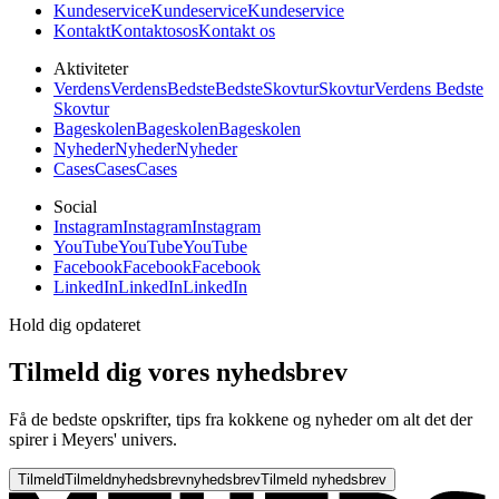
Kundeservice
Kundeservice
Kundeservice
Kontakt
Kontakt
os
os
Kontakt os
Aktiviteter
Verdens
Verdens
Bedste
Bedste
Skovtur
Skovtur
Verdens Bedste
Skovtur
Bageskolen
Bageskolen
Bageskolen
Nyheder
Nyheder
Nyheder
Cases
Cases
Cases
Social
Instagram
Instagram
Instagram
YouTube
YouTube
YouTube
Facebook
Facebook
Facebook
LinkedIn
LinkedIn
LinkedIn
Hold dig opdateret
Tilmeld dig vores nyhedsbrev
Få de bedste opskrifter, tips fra kokkene og nyheder om alt det der
spirer i Meyers' univers.
Tilmeld
Tilmeld
nyhedsbrev
nyhedsbrev
Tilmeld nyhedsbrev