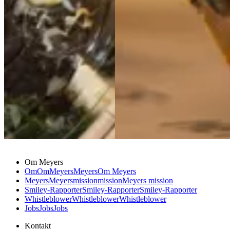
Om Meyers
Om
Om
Meyers
Meyers
Om Meyers
Meyers
Meyers
mission
mission
Meyers mission
Smiley-Rapporter
Smiley-Rapporter
Smiley-Rapporter
Whistleblower
Whistleblower
Whistleblower
Jobs
Jobs
Jobs
Kontakt