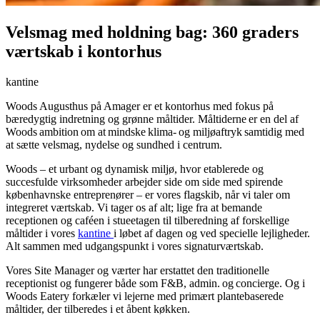
Velsmag med holdning bag: 360 graders
værtskab i kontorhus
kantine
Woods Augusthus på Amager er et kontorhus med fokus på
bæredygtig indretning og grønne måltider. Måltiderne er en del af
Woods ambition om at mindske klima- og miljøaftryk samtidig med
at sætte velsmag, nydelse og sundhed i centrum.
Woods – et urbant og dynamisk miljø, hvor etablerede og
succesfulde virksomheder arbejder side om side med spirende
københavnske entreprenører – er vores flagskib, når vi taler om
integreret værtskab. Vi tager os af alt; lige fra at bemande
receptionen og caféen i stueetagen til tilberedning af forskellige
måltider i vores
kantine
i løbet af dagen og ved specielle lejligheder.
Alt sammen med udgangspunkt i vores signaturværtskab.
Vores Site Manager og værter har erstattet den traditionelle
receptionist og fungerer både som F&B, admin. og concierge. Og i
Woods Eatery forkæler vi lejerne med primært plantebaserede
måltider, der tilberedes i et åbent køkken.