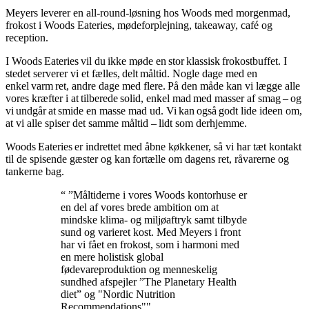
Meyers leverer en all-round-løsning hos Woods med morgenmad,
frokost i Woods Eateries, mødeforplejning, takeaway, café og
reception.
I Woods Eateries vil du ikke møde en stor klassisk frokostbuffet. I
stedet serverer vi et fælles, delt måltid. Nogle dage med en
enkel varm ret, andre dage med flere. På den måde kan vi lægge alle
vores kræfter i at tilberede solid, enkel mad med masser af smag – og
vi undgår at smide en masse mad ud. Vi kan også godt lide ideen om,
at vi alle spiser det samme måltid – lidt som derhjemme.
Woods Eateries er indrettet med åbne køkkener, så vi har tæt kontakt
til de spisende gæster og kan fortælle om dagens ret, råvarerne og
tankerne bag.
“ ”Måltiderne i vores Woods kontorhuse er
en del af vores brede ambition om at
mindske klima- og miljøaftryk samt tilbyde
sund og varieret kost. Med Meyers i front
har vi fået en frokost, som i harmoni med
en mere holistisk global
fødevareproduktion og menneskelig
sundhed afspejler ”The Planetary Health
diet” og "Nordic Nutrition
Recommendations""