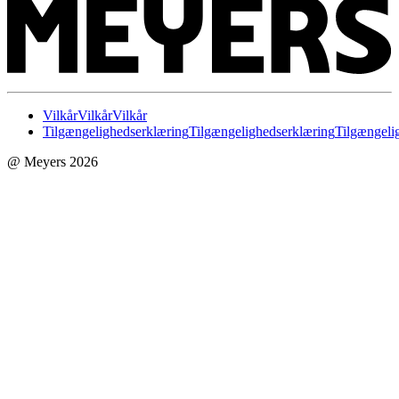
Vilkår
Vilkår
Vilkår
Tilgængelighedserklæring
Tilgængelighedserklæring
Tilgængeli
@ Meyers 2026