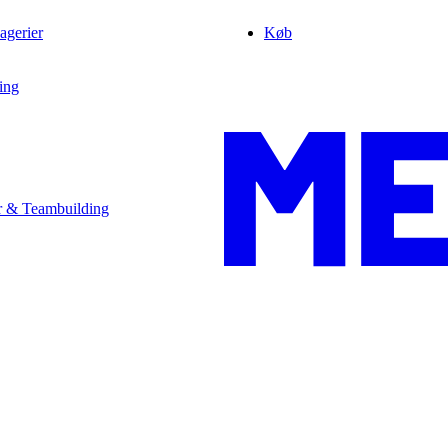
agerier
Køb
ing
 & Teambuilding