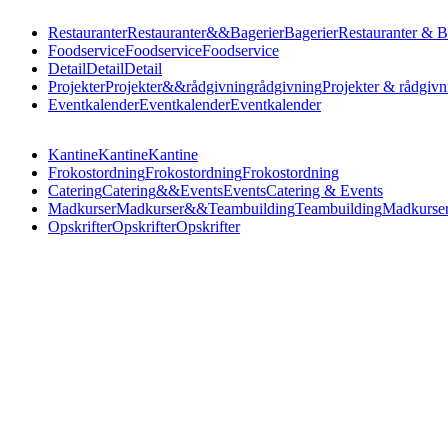
Restauranter
Restauranter
&
&
Bagerier
Bagerier
Restauranter & B
Foodservice
Foodservice
Foodservice
Detail
Detail
Detail
Projekter
Projekter
&
&
rådgivning
rådgivning
Projekter & rådgivn
Eventkalender
Eventkalender
Eventkalender
Kantine
Kantine
Kantine
Frokostordning
Frokostordning
Frokostordning
Catering
Catering
&
&
Events
Events
Catering & Events
Madkurser
Madkurser
&
&
Teambuilding
Teambuilding
Madkurser
Opskrifter
Opskrifter
Opskrifter