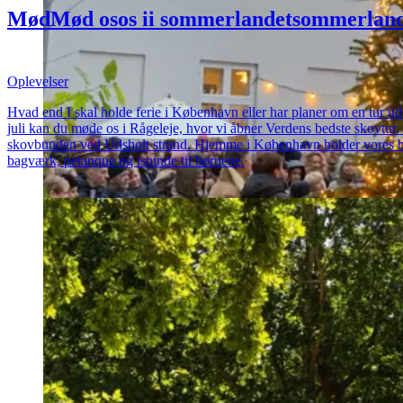
Mød
Mød
os
os
i
i
sommerlandet
sommerland
spændende
spændende
oplevelser
oplevelser
Oplevelser
Hvad end I skal holde ferie i København eller har planer om en tur ud 
juli kan du møde os i Rågeleje, hvor vi åbner Verdens bedste skovtur. 
skovbunden ved Udsholt strand. Hjemme i København holder vores b
bagværk, petanque og ispinde til børnene.