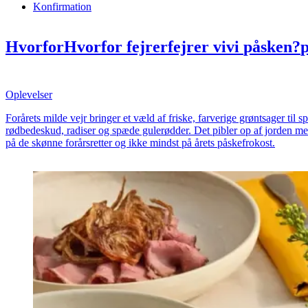
Konfirmation
Hvorfor
Hvorfor
fejrer
fejrer
vi
vi
påsken?
alt
alt
du
du
behøver
behøver
til
til
dit
dit
pås
Oplevelser
Forårets milde vejr bringer et væld af friske, farverige grøntsager til 
rødbedeskud, radiser og spæde gulerødder. Det pibler op af jorden med 
på de skønne forårsretter og ikke mindst på årets påskefrokost.