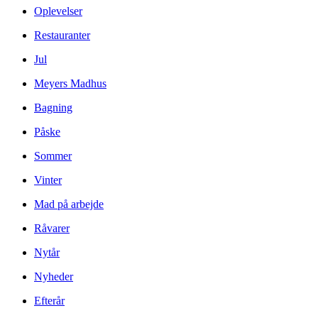
Oplevelser
Restauranter
Jul
Meyers Madhus
Bagning
Påske
Sommer
Vinter
Mad på arbejde
Råvarer
Nytår
Nyheder
Efterår