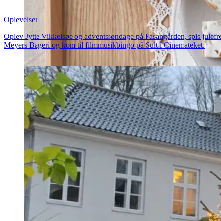
Oplevelser
Oplev Jytte Vikkelsøe og adventssøndage på Fasangården, spis julefr
Meyers Bageri og kom til filmmusikbingo på Sult i Cinemateket.