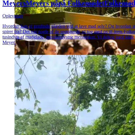
Meyers
Meyers
på
på
Folkemødet
Folkemød
Oplevelser
Hvordan kan vi genfinde glæden ved at lave mad selv? Og hvordan styr
spirer fra? Det var nogle af de spørgsmål, vi tog med os til årets Fo
tusindvis af madglade, meningslystne mennesker. Vi deltog med både 
Meyer.