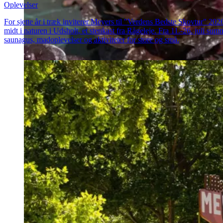
Oplevelser
For sjette år i træk inviterer Meyers til "Verdens Bedste Skovtur" 20
midt i naturen i Udsholt, et stenkast fra Rågeleje. Fra 11.-26. juli su
saunagus, madoplevelser og aktiviteter for store og små.