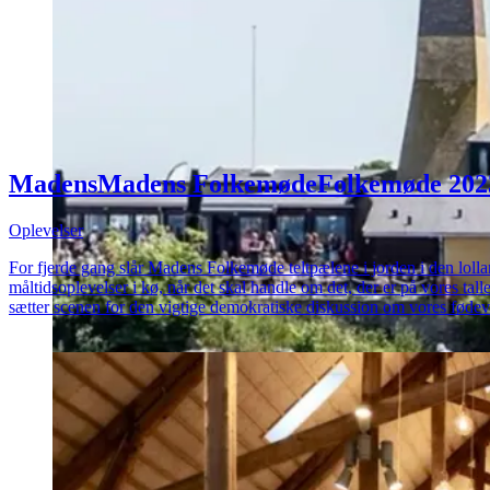
Madens
Madens
Folkemøde
Folkemøde
202
Oplevelser
For fjerde gang slår Madens Folkemøde teltpælene i jorden i den loll
måltidsoplevelser i kø, når det skal handle om det, der er på vores t
sætter scenen for den vigtige demokratiske diskussion om vores føde