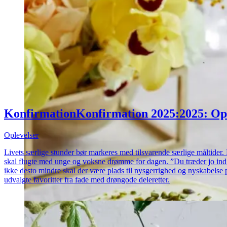
Konfirmation
Konfirmation
2025:
2025:
Op
Oplevelser
Livets særlige stunder bør markeres med tilsvarende særlige måltider
skal flugte med unge og voksne drømme for dagen. ”Du træder jo ind i
ikke desto mindre skal der være plads til nysgerrighed og nyskabelse
udvalgte favoritter fra fade med drøngode deleretter.