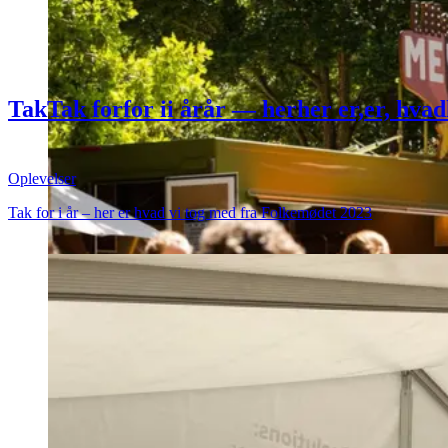
Tak
Tak
for
for
i
i
år
år
–
–
her
her
er,
er,
hvad
Folkemødet
Folkemødet
2023
2023
Oplevelser
Tak for i år – her er hvad vi tog med fra Folkemødet 2023