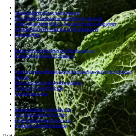
Om Meyers
Om
Om
Meyers
Meyers
Om Meyers
Meyers
Meyers
mission
mission
Meyers mission
Smiley-Rapporter
Smiley-Rapporter
Smiley-Rapporter
Whistleblower
Whistleblower
Whistleblower
Jobs
Jobs
Jobs
Kontakt
Kundeservice
Kundeservice
Kundeservice
Kontakt
Kontakt
os
os
Kontakt os
Aktiviteter
Verdens
Verdens
Bedste
Bedste
Skovtur
Skovtur
Verdens Bedste
Skovtur
Bageskolen
Bageskolen
Bageskolen
Nyheder
Nyheder
Nyheder
Cases
Cases
Cases
Social
Instagram
Instagram
Instagram
YouTube
YouTube
YouTube
Facebook
Facebook
Facebook
LinkedIn
LinkedIn
LinkedIn