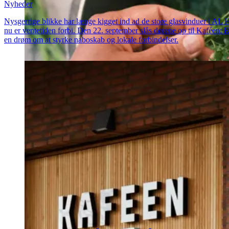
Nyheder
Nysgerrige blikke har længe kigget ind ad de store glasvinduer i AL 
nu er ventetiden forbi. Den 22. september slås dørene op til Kaféen: 
en drøm om at styrke naboskab og lokale forbindelser.