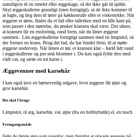
naturligvis til en omelet eller æggekage, så det ikke går til spilde.
Skyl æggeskallerne grundigt (men forsigtigt), så de ikke kommer til
at lugte, og læg dem til tørre på køkkenrulle eller et viskestykke. Når
æggene er tørre, finder du et fad eller tallerken med en lille kant på,
som passer i den størrelse, du ønsker kransen skal være. Det sikrer,
at kransen får en ensformig, rund form, når du limer æggene
sammen. Lim æggeskallerne forsigtigt sammen med en limpistol, så
der formes en krans. Brug det fad, du har fundet frem, til at støtte
æggene undervejs. Når limen er tør, er kransen klar – hæld lidt vand
i æggeskallerne og put små blomster i. Du kan også fylde den med
vådt vat, og sætte en tot karse i.
Æggevenner med karsehår
I kan også lave en børnevenlig udgave, hvor æggene får øjne og
gror karsehår.
Det skal I bruge
Limpistol, rå æg, karsefrø, vat, øjne (fra en hobbybutik) el. en tusch
Fremgangsmåde
Følg de første step som ovenfor, men fremfor at placere æggene på