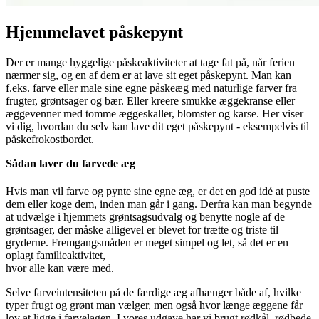
Hjemmelavet påskepynt
Der er mange hyggelige påskeaktiviteter at tage fat på, når ferien
nærmer sig, og en af dem er at lave sit eget påskepynt. Man kan
f.eks. farve eller male sine egne påskeæg med naturlige farver fra
frugter, grøntsager og bær. Eller kreere smukke æggekranse eller
æggevenner med tomme æggeskaller, blomster og karse. Her viser
vi dig, hvordan du selv kan lave dit eget påskepynt - eksempelvis til
påskefrokostbordet.
Sådan laver du farvede æg
Hvis man vil farve og pynte sine egne æg, er det en god idé at puste
dem eller koge dem, inden man går i gang. Derfra kan man begynde
at udvælge i hjemmets grøntsagsudvalg og benytte nogle af de
grøntsager, der måske alligevel er blevet for trætte og triste til
gryderne. Fremgangsmåden er meget simpel og let, så det er en
oplagt familieaktivitet,
hvor alle kan være med.
Selve farveintensiteten på de færdige æg afhænger både af, hvilke
typer frugt og grønt man vælger, men også hvor længe æggene får
lov at ligge i farvelagen. I vores udgave har vi brugt rødkål, rødbede