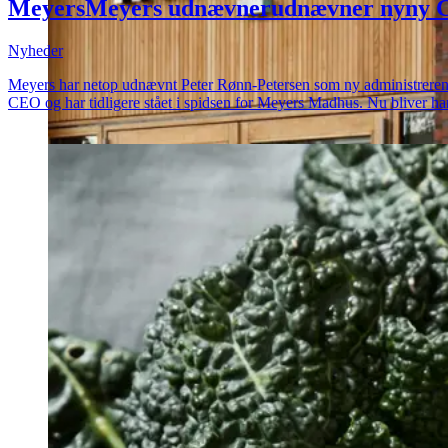
Meyers
Meyers
udnævner
udnævner
ny
ny
Nyheder
Meyers har netop udnævnt Peter Rønn-Petersen som ny administrerende di
CEO og har tidligere stået i spidsen for Meyers Madhus. Nu bliver ha