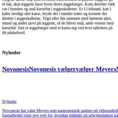
et fad, skal æggene have hvert deres æggebægre. Kom derefter vådt
vat i bunden og små karsefrø i æggeskallerne. Er I i tidsnød, kan I
købe færdigt sået karse, bryde det i mindre totter og komme det
direkte i æggeskallerne. Tegn eller lim sammen med børnene øjne,
mund og andet sjovt på æggene, så de bliver små, søde venner med
karsehår. Sæt et æggebæger med et karse-æg ved hver tallerken på
dit påskebord.
Nyheder
Novonesis
Novonesis
vælger
vælger
Meyers
partner:
partner:
Skal
Skal
skabe
skabe
uni
på
på
ni
ni
lokationer
lokationer
for
for
at
at
bæredygtighed
bæredygtighed
og
og
fælles
Nyheder
Novonesis har valgt Meyers som gastronomisk partner på virksomheden
Samarbejdet viser nye veje for, hvordan måltider på arbejdspladsen k