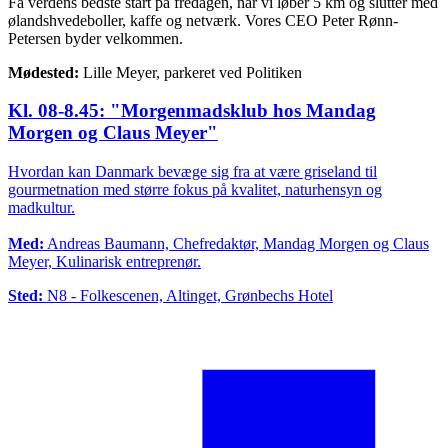
Få verdens bedste start på fredagen, når vi løber 5 km og slutter med
ølandshvedeboller, kaffe og netværk. Vores CEO Peter Rønn-
Petersen byder velkommen.
Mødested:
Lille Meyer, parkeret ved Politiken
Kl. 08-8.45: "Morgenmadsklub hos Mandag
Morgen og Claus Meyer"
Hvordan kan Danmark bevæge sig fra at være griseland til
gourmetnation med større fokus på kvalitet, naturhensyn og
madkultur.
Med:
Andreas Baumann, Chefredaktør, Mandag Morgen og Claus
Meyer, Kulinarisk entreprenør.
Sted:
N8 - Folkescenen, Altinget, Grønbechs Hotel