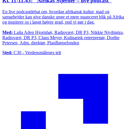
Kl. 11-11.45: "Afrikas Stjerner – live podcast"
En live podcastdebat om, hvordan afrikansk kultur, mad og
samarbejder kan give danske unge et mere nuanceret blik på Afrika
og inspirere os i langt højere grad, end vi gør i dag.
Med:
Laila Aden Hjortshøj, Radiovært, DR P3, Nikkie Niyibigira,
Radiovært, DR P3, Claus Meyer, Kulinarisk entreprenør, Dorthe
Petersen, Adm. direktør, PlanBørnefonden
Sted:
C30 - Verdensmålenes telt