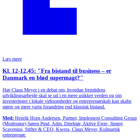
Læs mere
Kl. 12-12.45: "Fra bistand til business – er
Danmark en blød supermagt?"
Hør Claus Meyer i en debat om, hvordan fremtidens
udviklingsarbejde skal se ud i en mere usikker verden og om
investeringer i lokale virksomheder og entreprenørskab kan skabe
større og mere varig forandring end klassisk bistand.
Med:
Henrik Horn Andersen, Partner, Implement Consulting Group
(Moderator) Søren Pind, Adm. Direktør, Aktive Ejere, Jimmy
Scavenius, Stifter & CEO, Kwera, Claus Meyer, Kulinarisk
entreprenør.