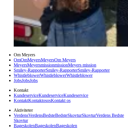
Om Meyers
Om
Om
Meyers
Meyers
Om Meyers
Meyers
Meyers
mission
mission
Meyers mission
Smiley-Rapporter
Smiley-Rapporter
Smiley-Rapporter
Whistleblower
Whistleblower
Whistleblower
Jobs
Jobs
Jobs
Kontakt
Kundeservice
Kundeservice
Kundeservice
Kontakt
Kontakt
os
os
Kontakt os
Aktiviteter
Verdens
Verdens
Bedste
Bedste
Skovtur
Skovtur
Verdens Bedste
Skovtur
Bageskolen
Bageskolen
Bageskolen