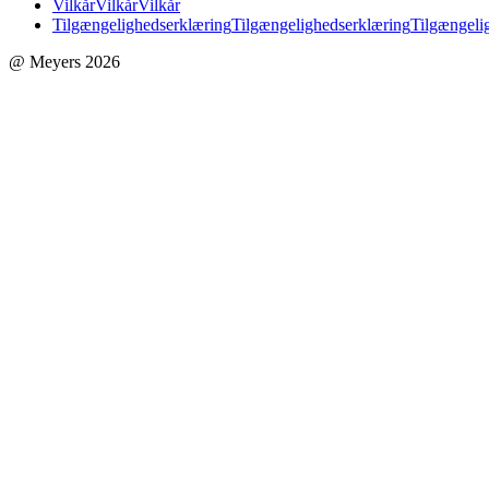
Vilkår
Vilkår
Vilkår
Tilgængelighedserklæring
Tilgængelighedserklæring
Tilgængeli
@ Meyers 2026