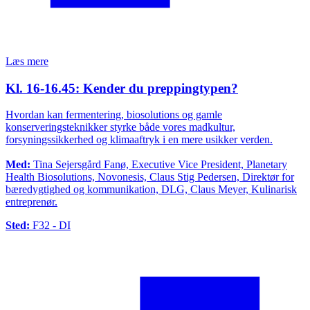
Læs mere
Kl. 16-16.45: Kender du preppingtypen?
Hvordan kan fermentering, biosolutions og gamle
konserveringsteknikker styrke både vores madkultur,
forsyningssikkerhed og klimaaftryk i en mere usikker verden.
Med:
Tina Sejersgård Fanø, Executive Vice President, Planetary
Health Biosolutions, Novonesis, Claus Stig Pedersen, Direktør for
bæredygtighed og kommunikation, DLG, Claus Meyer, Kulinarisk
entreprenør.
Sted:
F32 - DI