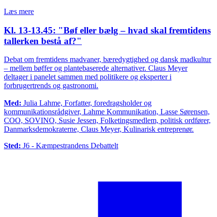
Læs mere
Kl. 13-13.45: "Bøf eller bælg – hvad skal fremtidens
tallerken bestå af?"
Debat om fremtidens madvaner, bæredygtighed og dansk madkultur
– mellem bøffer og plantebaserede alternativer. Claus Meyer
deltager i panelet sammen med politikere og eksperter i
forbrugertrends og gastronomi.
Med:
Julia Lahme, Forfatter, foredragsholder og
kommunikationsrådgiver, Lahme Kommunikation, Lasse Sørensen,
COO, SOVINO, Susie Jessen, Folketingsmedlem, politisk ordfører,
Danmarksdemokraterne, Claus Meyer, Kulinarisk entreprenør.
Sted:
J6 - Kæmpestrandens Debattelt