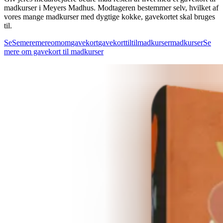
madkurser i Meyers Madhus. Modtageren bestemmer selv, hvilket af
vores mange madkurser med dygtige kokke, gavekortet skal bruges
til.
Se
Se
mere
mere
om
om
gavekort
gavekort
til
til
madkurser
madkurser
Se
mere om gavekort til madkurser