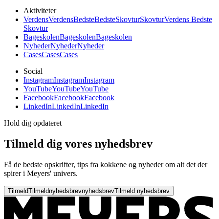
Aktiviteter
Verdens
Verdens
Bedste
Bedste
Skovtur
Skovtur
Verdens Bedste
Skovtur
Bageskolen
Bageskolen
Bageskolen
Nyheder
Nyheder
Nyheder
Cases
Cases
Cases
Social
Instagram
Instagram
Instagram
YouTube
YouTube
YouTube
Facebook
Facebook
Facebook
LinkedIn
LinkedIn
LinkedIn
Hold dig opdateret
Tilmeld dig vores nyhedsbrev
Få de bedste opskrifter, tips fra kokkene og nyheder om alt det der
spirer i Meyers' univers.
Tilmeld
Tilmeld
nyhedsbrev
nyhedsbrev
Tilmeld nyhedsbrev