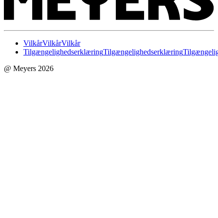
Vilkår
Vilkår
Vilkår
Tilgængelighedserklæring
Tilgængelighedserklæring
Tilgængeli
@ Meyers 2026