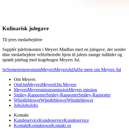
Kulinarisk julegave
Til jeres medarbejdere
Supplér julefrokosten i Meyers Madhus med en julegave, der sender
dine medarbejdere velforberedte hjem til julens mange måltider og
sprødt julebag med kogebogen Meyers Jul.
Se
Se
mere
mere
om
om
Meyers
Meyers
Jul
Jul
Se mere om Meyers Jul
Om Meyers
Om
Om
Meyers
Meyers
Om Meyers
Meyers
Meyers
mission
mission
Meyers mission
Smiley-Rapporter
Smiley-Rapporter
Smiley-Rapporter
Whistleblower
Whistleblower
Whistleblower
Jobs
Jobs
Jobs
Kontakt
Kundeservice
Kundeservice
Kundeservice
Kontakt
Kontakt
os
os
Kontakt os