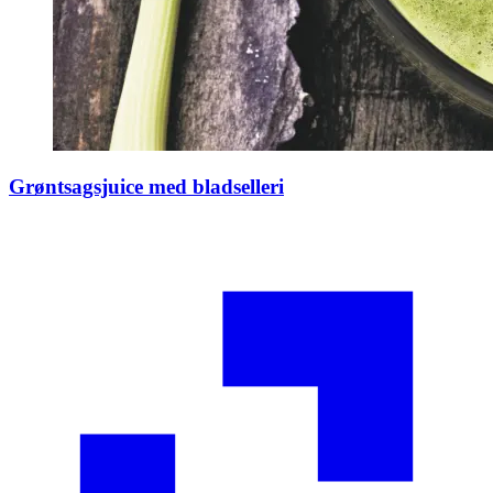
Grøntsagsjuice med bladselleri