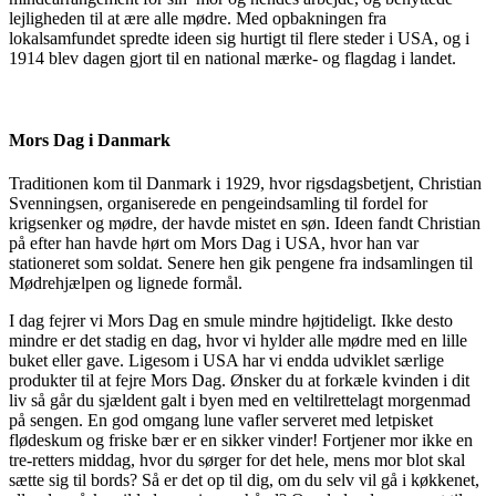
lejligheden til at ære alle mødre. Med opbakningen fra
lokalsamfundet spredte ideen sig hurtigt til flere steder i USA, og i
1914 blev dagen gjort til en national mærke- og flagdag i landet.
Mors Dag i Danmark
Traditionen kom til Danmark i 1929, hvor rigsdagsbetjent, Christian
Svenningsen, organiserede en pengeindsamling til fordel for
krigsenker og mødre, der havde mistet en søn. Ideen fandt Christian
på efter han havde hørt om Mors Dag i USA, hvor han var
stationeret som soldat. Senere hen gik pengene fra indsamlingen til
Mødrehjælpen og lignede formål.
I dag fejrer vi Mors Dag en smule mindre højtideligt. Ikke desto
mindre er det stadig en dag, hvor vi hylder alle mødre med en lille
buket eller gave. Ligesom i USA har vi endda udviklet særlige
produkter til at fejre Mors Dag. Ønsker du at forkæle kvinden i dit
liv så går du sjældent galt i byen med en veltilrettelagt morgenmad
på sengen. En god omgang lune vafler serveret med letpisket
flødeskum og friske bær er en sikker vinder! Fortjener mor ikke en
tre-retters middag, hvor du sørger for det hele, mens mor blot skal
sætte sig til bords? Så er det op til dig, om du selv vil gå i køkkenet,