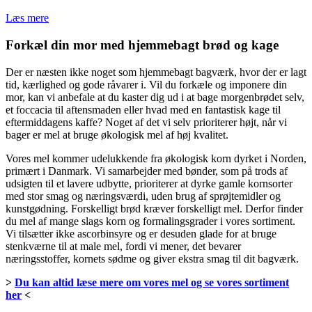
Læs mere
Forkæl din mor med hjemmebagt brød og kage
Der er næsten ikke noget som hjemmebagt bagværk, hvor der er lagt
tid, kærlighed og gode råvarer i. Vil du forkæle og imponere din
mor, kan vi anbefale at du kaster dig ud i at bage morgenbrødet selv,
et foccacia til aftensmaden eller hvad med en fantastisk kage til
eftermiddagens kaffe? Noget af det vi selv prioriterer højt, når vi
bager er mel at bruge økologisk mel af høj kvalitet.
Vores mel kommer udelukkende fra økologisk korn dyrket i Norden,
primært i Danmark. Vi samarbejder med bønder, som på trods af
udsigten til et lavere udbytte, prioriterer at dyrke gamle kornsorter
med stor smag og næringsværdi, uden brug af sprøjtemidler og
kunstgødning. Forskelligt brød kræver forskelligt mel. Derfor finder
du mel af mange slags korn og formalingsgrader i vores sortiment.
Vi tilsætter ikke ascorbinsyre og er desuden glade for at bruge
stenkværne til at male mel, fordi vi mener, det bevarer
næringsstoffer, kornets sødme og giver ekstra smag til dit bagværk.
>
Du kan altid læse mere om vores mel og se vores sortiment
her
<