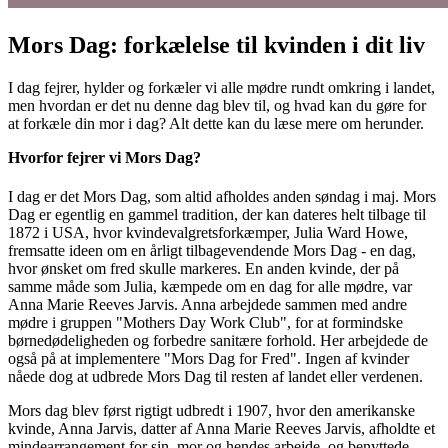
Mors Dag: forkælelse til kvinden i dit liv
I dag fejrer, hylder og forkæler vi alle mødre rundt omkring i landet,
men hvordan er det nu denne dag blev til, og hvad kan du gøre for
at forkæle din mor i dag? Alt dette kan du læse mere om herunder.
Hvorfor fejrer vi Mors Dag?
I dag er det Mors Dag, som altid afholdes anden søndag i maj. Mors
Dag er egentlig en gammel tradition, der kan dateres helt tilbage til
1872 i USA, hvor kvindevalgretsforkæmper, Julia Ward Howe,
fremsatte ideen om en årligt tilbagevendende Mors Dag - en dag,
hvor ønsket om fred skulle markeres. En anden kvinde, der på
samme måde som Julia, kæmpede om en dag for alle mødre, var
Anna Marie Reeves Jarvis. Anna arbejdede sammen med andre
mødre i gruppen "Mothers Day Work Club", for at formindske
børnedødeligheden og forbedre sanitære forhold. Her arbejdede de
også på at implementere "Mors Dag for Fred". Ingen af kvinder
nåede dog at udbrede Mors Dag til resten af landet eller verdenen.
Mors dag blev først rigtigt udbredt i 1907, hvor den amerikanske
kvinde, Anna Jarvis, datter af Anna Marie Reeves Jarvis, afholdte et
mindearrangement for sin mor og hendes arbejde, og benyttede