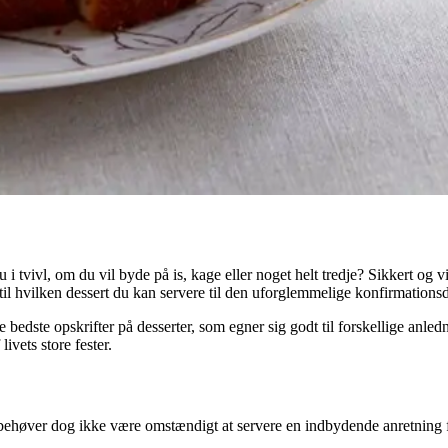
du i tvivl, om du vil byde på is, kage eller noget helt tredje? Sikkert og
 til hvilken dessert du kan servere til den uforglemmelige konfirmations
dste opskrifter på desserter, som egner sig godt til forskellige anledn
ivets store fester.
t behøver dog ikke være omstændigt at servere en indbydende anretning f