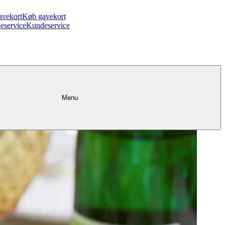
avekort
Køb gavekort
eservice
Kundeservice
Menu