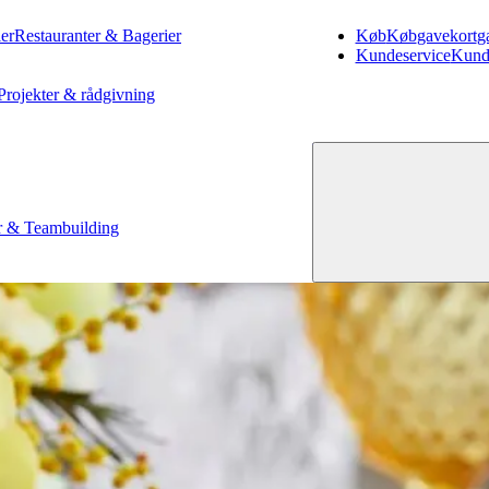
er
Restauranter & Bagerier
Køb
Køb
gavekort
g
Kundeservice
Kund
Projekter & rådgivning
 & Teambuilding