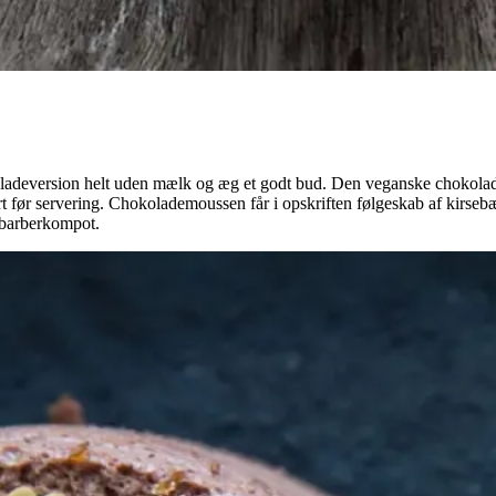
oladeversion helt uden mælk og æg et godt bud. Den veganske chokolade
rt før servering. Chokolademoussen får i opskriften følgeskab af kirsebæ
rabarberkompot.