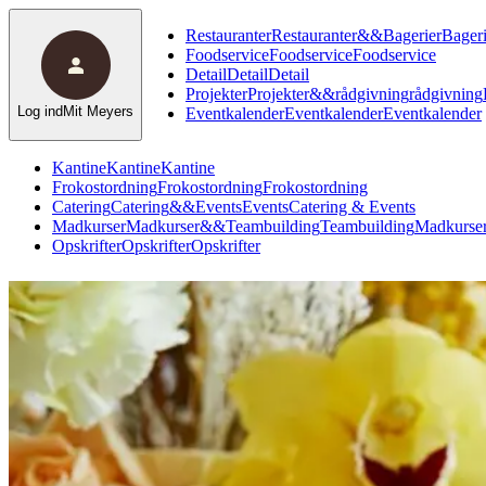
Restauranter
Restauranter
&
&
Bagerier
Bageri
Foodservice
Foodservice
Foodservice
Detail
Detail
Detail
Projekter
Projekter
&
&
rådgivning
rådgivning
Log ind
Mit Meyers
Eventkalender
Eventkalender
Eventkalender
Kantine
Kantine
Kantine
Frokostordning
Frokostordning
Frokostordning
Catering
Catering
&
&
Events
Events
Catering & Events
Madkurser
Madkurser
&
&
Teambuilding
Teambuilding
Madkurser
Opskrifter
Opskrifter
Opskrifter