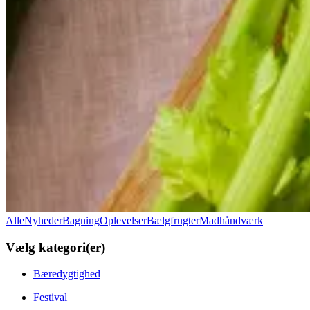
Alle
Nyheder
Bagning
Oplevelser
Bælgfrugter
Madhåndværk
Vælg kategori(er)
Bæredygtighed
Festival