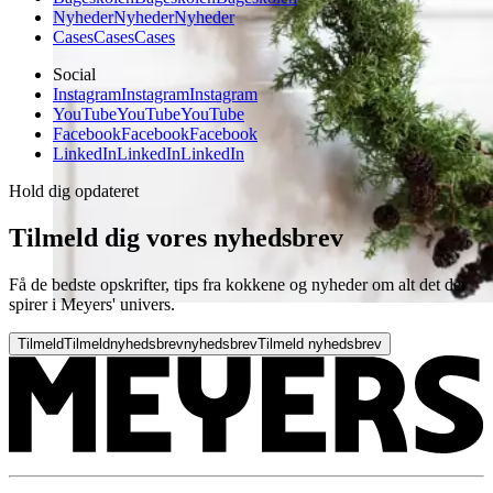
Nyheder
Nyheder
Nyheder
Cases
Cases
Cases
Social
Instagram
Instagram
Instagram
YouTube
YouTube
YouTube
Facebook
Facebook
Facebook
LinkedIn
LinkedIn
LinkedIn
Hold dig opdateret
Tilmeld dig vores nyhedsbrev
Få de bedste opskrifter, tips fra kokkene og nyheder om alt det der
spirer i Meyers' univers.
Tilmeld
Tilmeld
nyhedsbrev
nyhedsbrev
Tilmeld nyhedsbrev