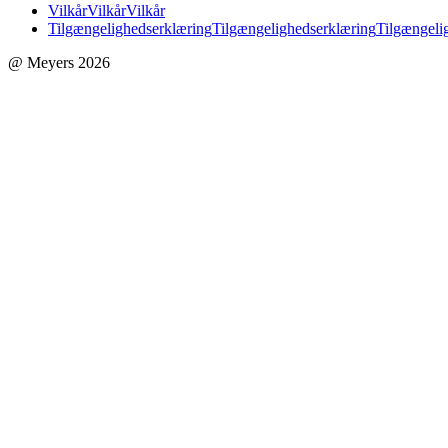
Vilkår
Vilkår
Vilkår
Tilgængelighedserklæring
Tilgængelighedserklæring
Tilgængeli
@ Meyers 2026