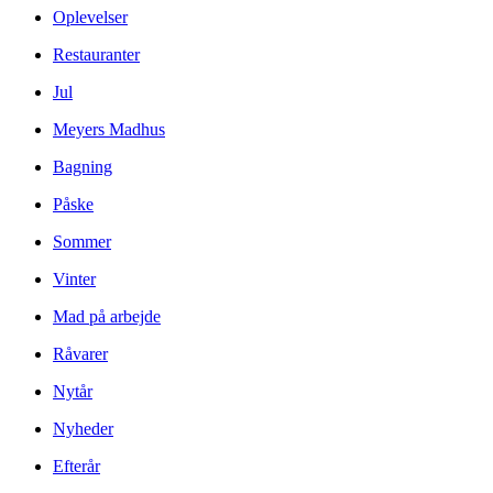
Oplevelser
Restauranter
Jul
Meyers Madhus
Bagning
Påske
Sommer
Vinter
Mad på arbejde
Råvarer
Nytår
Nyheder
Efterår