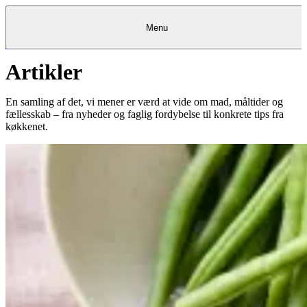
Menu
Artikler
Kantine
Restauranter
Køb
Køb
Kantine
gavekort
Restauranter
Kantine
gavekort
&
Køb gavekort
&
Bagerier
Bagerier
Restauranter &
Frokostordning
Bagerier
Kundeservice
Kundeservice
Frokostordning
Kundeservice
Frokostordning
Catering
Foodservice
Catering
Foodservice
&
&
Events
Foodservice
Events
Catering & Events
En samling af det, vi mener er værd at vide om mad, måltider og
Madkurser
Detail
Detail
Madkurser
Detail
Log ind
&
&
Teambuilding
Mit Meyers
Teambuilding
Madkurse
fællesskab – fra nyheder og faglig fordybelse til konkrete tips fra
& Teambuilding
Projekter
Projekter
&
&
rådgivning
rådgivning
Projekter &
køkkenet.
Opskrifter
rådgivning
Opskrifter
Opskrifter
Eventkalender
Eventkalender
Eventkalender