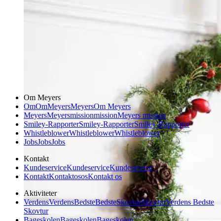
Om Meyers
Om
Om
Meyers
Meyers
Om Meyers
Meyers
Meyers
mission
mission
Meyers mission
Smiley-Rapporter
Smiley-Rapporter
Smiley-Rapporter
Whistleblower
Whistleblower
Whistleblower
Jobs
Jobs
Jobs
Kontakt
Kundeservice
Kundeservice
Kundeservice
Kontakt
Kontakt
os
os
Kontakt os
Aktiviteter
Verdens
Verdens
Bedste
Bedste
Skovtur
Skovtur
Verdens Bedste
Skovtur
Bageskolen
Bageskolen
Bageskolen