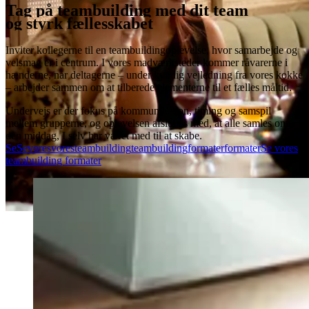
Tag på teambuilding med dit team
og styrk fællesskabet
Inviter kollegerne til en teambuildingoplevelse, hvor samarbejde og
velsmag er i centrum. I vores madværksteder kommer råvarerne i
hænderne, når deltagerne – under kyndig vejledning fra vores kokke
– arbejder sammen om at tilberede elementerne til et fælles måltid.
Undervejs er der fokus på kommunikation, timing og samspil
mellem grupperne, og oplevelsen afsluttes med, at alle samles om
den middag, I selv har været med til at skabe.
Se
Se
vores
vores
teambuilding
teambuilding
formater
formater
Se vores
teambuilding formater