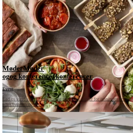
Møder
Møder
og
og
konferencer
konferencer
Event
Lad os være vært til jeres næste møde. Vi sørger for inspirerende ramme
effektiviteten og det ...