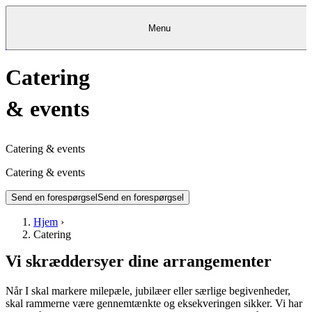
Menu
Kantine
Restauranter
Køb
Køb
Kantine
gavekort
Restauranter
Kantine
gavekort
&
Køb gavekort
&
Bagerier
Bagerier
Restauranter &
Catering
Frokostordning
Bagerier
Kundeservice
Kundeservice
Frokostordning
Kundeservice
Frokostordning
Catering
Foodservice
Catering
Foodservice
&
&
Events
Foodservice
Events
Catering & Events
&
events
Madkurser
Detail
Detail
Madkurser
Detail
Log ind
&
&
Teambuilding
Mit Meyers
Teambuilding
Madkurse
& Teambuilding
Projekter
Projekter
&
&
rådgivning
rådgivning
Projekter &
Opskrifter
rådgivning
Opskrifter
Opskrifter
Eventkalender
Eventkalender
Eventkalender
Catering & events
Catering & events
Send en forespørgsel
Send en forespørgsel
Hjem
›
Catering
Vi skræddersyer dine arrangementer
Når I skal markere milepæle, jubilæer eller særlige begivenheder,
skal rammerne være gennemtænkte og eksekveringen sikker. Vi har