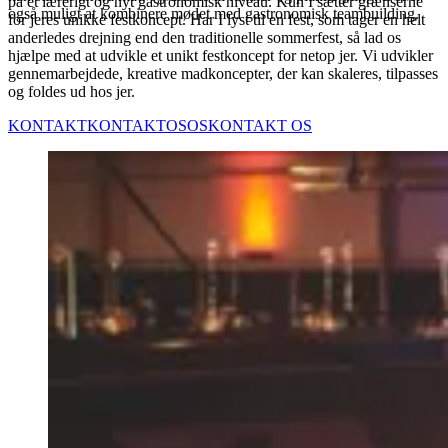
på et lærerigt og nyt gastronomisk niveau. Kun I sætter grænserne
også muligt at kombinere mødet med gastronomisk teambuilding.
for jeres unikke festkoncept. Har I lyst til en fest, som tager en helt
anderledes drejning end den traditionelle sommerfest, så lad os
hjælpe med at udvikle et unikt festkoncept for netop jer. Vi udvikler
gennemarbejdede, kreative madkoncepter, der kan skaleres, tilpasses
og foldes ud hos jer.
KONTAKT
KONTAKT
OS
OS
KONTAKT OS