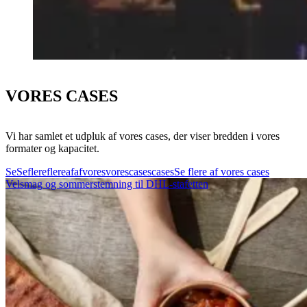
VORES CASES
Vi har samlet et udpluk af vores cases, der viser bredden i vores
formater og kapacitet.
Se
Se
flere
flere
af
af
vores
vores
cases
cases
Se flere af vores cases
Velsmag og sommerstemning til DHL-stafetten