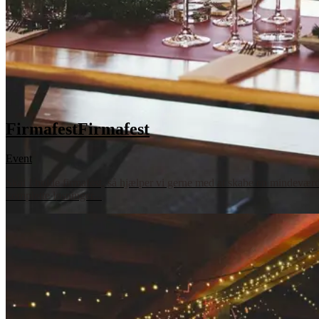
Firmafest
Firmafest
Event
Skal I holde firmafest, så hjælper vi gerne med at skabe en mindeværdi
komplette løsninger...