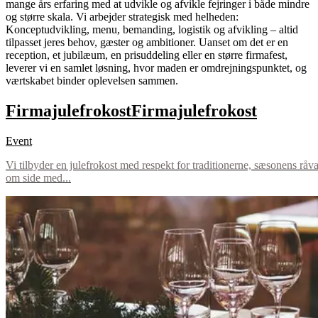
mange års erfaring med at udvikle og afvikle fejringer i både mindre
og større skala. Vi arbejder strategisk med helheden:
Konceptudvikling, menu, bemanding, logistik og afvikling – altid
tilpasset jeres behov, gæster og ambitioner. Uanset om det er en
reception, et jubilæum, en prisuddeling eller en større firmafest,
leverer vi en samlet løsning, hvor maden er omdrejningspunktet, og
værtskabet binder oplevelsen sammen.
Firmajulefrokost
Firmajulefrokost
Event
Vi tilbyder en julefrokost med respekt for traditionerne, sæsonens råva
om side med...