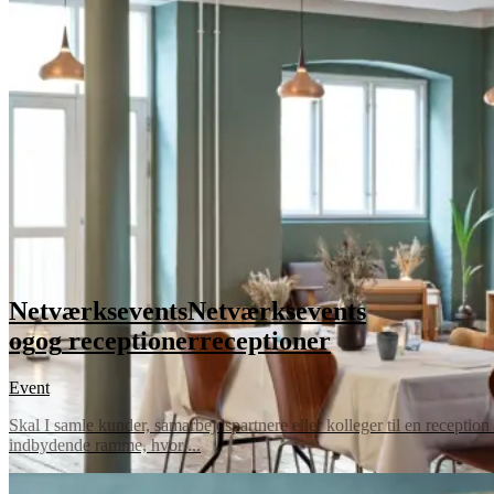
Netværksevents
Netværksevents
og
og
receptioner
receptioner
Event
Skal I samle kunder, samarbejdspartnere eller kolleger til en reception
indbydende ramme, hvor ...