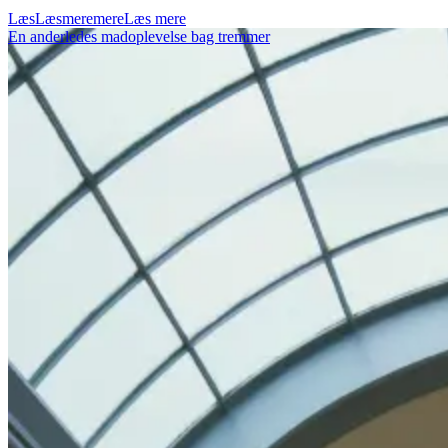
Læs
Læs
mere
mere
Læs mere
En anderledes madoplevelse bag tremmer