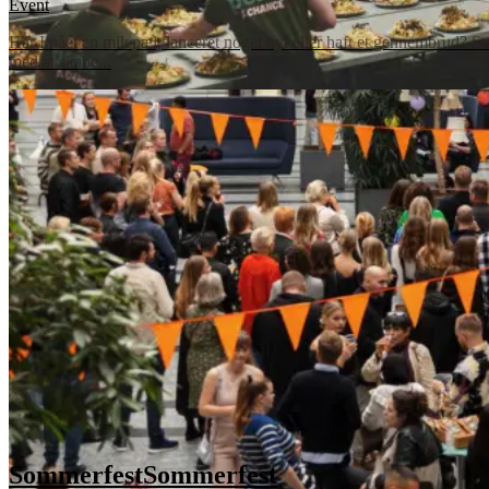
Event
Har I nået en milepæl, lanceret noget nyt eller haft et gennembrud? Stor
med at skabe...
Sommerfest
Sommerfest