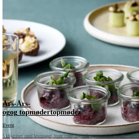
Års-
Års-
og
og
topmøder
topmøder
Event
Vi hjælper med løsninger, hvor mad, logistik og værtskab spiller sammen