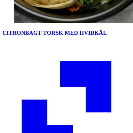
CITRONBAGT TORSK MED HVIDKÅL