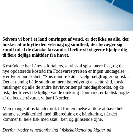
Selvom vi bor i et land omringet af vand, er det ikke os alle, der
husker at udnytte den velsmag og sundhed, der bevæger sig
rundt ude i de danske farvande. Derfor vil vi gerne hjælpe dig
til flere dejlige måltider fra havet.
Kostrådene har i årevis fortalt os, at vi skal spise mere fisk, og de
nye opdaterede kostråd fra Fødevarestyrelsen er ingen undtagelse.
Her lyder budskabet; ”Spis mindre kød – vælg bælgfrugter og fisk”.
Det er nemlig både sundt og mere bæredygtigt at sætte sild, torsk,
muslinger og alle de andre havfavoritter på middagsbordet, og de
fisk, der trives i de kølige vande omkring Danmark, er faktisk nogle
af de bedste råvarer, vi har i Norden.
Men mange af os kender nok til fornemmelse af ikke at have helt
samme selvsikkerhed med tilberedning og håndtering, når det
kommer til hele fisk med skæl, ben og glinsende øjne.
Derfor træder vi nedenfor ind i fiskekøkkenet og kigger på