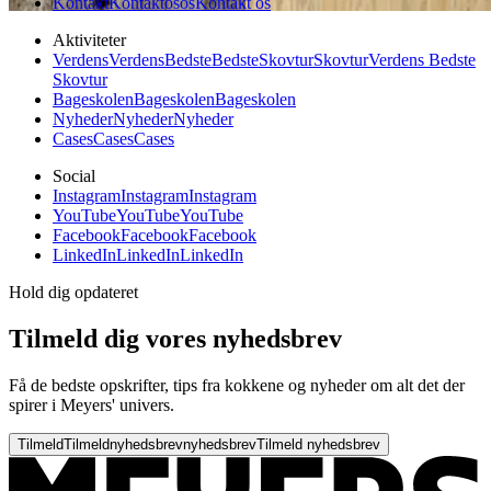
Kontakt
Kontakt
os
os
Kontakt os
Aktiviteter
Verdens
Verdens
Bedste
Bedste
Skovtur
Skovtur
Verdens Bedste
Skovtur
Bageskolen
Bageskolen
Bageskolen
Nyheder
Nyheder
Nyheder
Cases
Cases
Cases
Social
Instagram
Instagram
Instagram
YouTube
YouTube
YouTube
Facebook
Facebook
Facebook
LinkedIn
LinkedIn
LinkedIn
Hold dig opdateret
Tilmeld dig vores nyhedsbrev
Få de bedste opskrifter, tips fra kokkene og nyheder om alt det der
spirer i Meyers' univers.
Tilmeld
Tilmeld
nyhedsbrev
nyhedsbrev
Tilmeld nyhedsbrev