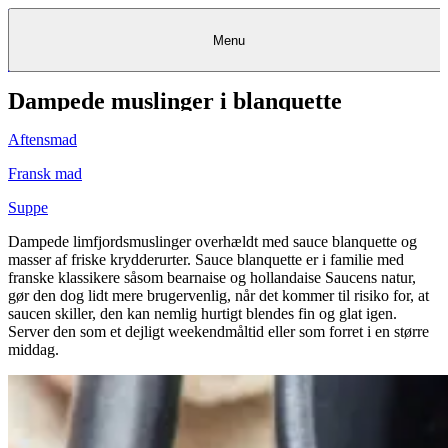
Menu
Dampede muslinger i blanquette
Kantine
Restauranter
Køb
Køb
Kantine
gavekort
Restauranter
Kantine
gavekort
&
Køb gavekort
&
Bagerier
Bagerier
Restauranter &
Frokostordning
Bagerier
Kundeservice
Kundeservice
Frokostordning
Kundeservice
Frokostordning
Catering
Foodservice
Catering
Foodservice
&
&
Events
Foodservice
Events
Catering & Events
Aftensmad
Madkurser
Detail
Detail
Madkurser
Detail
Log ind
&
&
Teambuilding
Mit Meyers
Teambuilding
Madkurse
& Teambuilding
Projekter
Projekter
&
&
rådgivning
rådgivning
Projekter &
Fransk mad
Opskrifter
rådgivning
Opskrifter
Opskrifter
Eventkalender
Eventkalender
Eventkalender
Suppe
Dampede limfjordsmuslinger overhældt med sauce blanquette og
masser af friske krydderurter. Sauce blanquette er i familie med
franske klassikere såsom bearnaise og hollandaise Saucens natur,
gør den dog lidt mere brugervenlig, når det kommer til risiko for, at
saucen skiller, den kan nemlig hurtigt blendes fin og glat igen.
Server den som et dejligt weekendmåltid eller som forret i en større
middag.