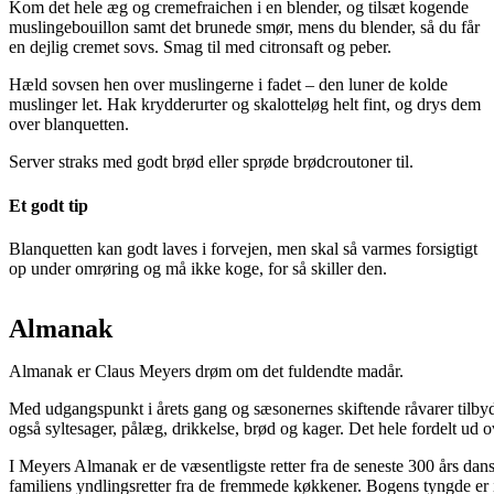
Kom det hele æg og cremefraichen i en blender, og tilsæt kogende
muslingebouillon samt det brunede smør, mens du blender, så du får
en dejlig cremet sovs. Smag til med citronsaft og peber.
Hæld sovsen hen over muslingerne i fadet – den luner de kolde
muslinger let. Hak krydderurter og skalotteløg helt fint, og drys dem
over blanquetten.
Server straks med godt brød eller sprøde brødcroutoner til.
Et godt tip
Blanquetten kan godt laves i forvejen, men skal så varmes forsigtigt
op under omrøring og må ikke koge, for så skiller den.
Almanak
Almanak er Claus Meyers drøm om det fuldendte madår.
Med udgangspunkt i årets gang og sæsonernes skiftende råvarer tilbyd
også syltesager, pålæg, drikkelse, brød og kager. Det hele fordelt ud o
I Meyers Almanak er de væsentligste retter fra de seneste 300 års dan
familiens yndlingsretter fra de fremmede køkkener. Bogens tyngde er i