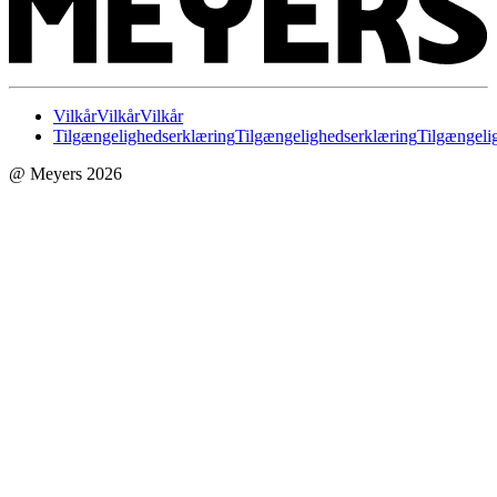
Vilkår
Vilkår
Vilkår
Tilgængelighedserklæring
Tilgængelighedserklæring
Tilgængeli
@ Meyers 2026