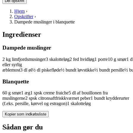
Del opskrift
Hjem
›
Opskrifter
›
Dampede muslinger i blanquette
Ingredienser
Dampede muslinger
2
kg
limfjordsmusinger
3
skalotteløg
2
fed
hvidløg
1
porre
10
g
smør
1
d
eller syrlig
æblemost
3
dl
øl
½
dl
piskefløde
½
bundt
løvstikke
½
bundt
persille
½
bu
Blanquette
60
g
smør
1
æg
1
spsk
creme fraiche
5
dl
af bouillonen fra
muslingerne
2
spsk
citronsaft
friskkværnet peber
1
bundt
krydderurter
(f.eks. persille, kørvel og estragon)
1
skalotteløg
Kopier som indkøbsliste
Sådan gør du