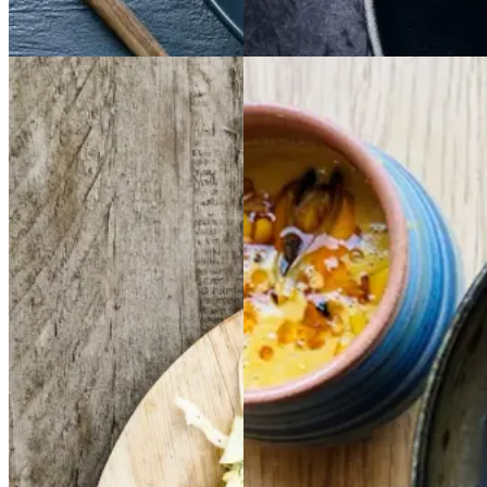
Aftensmad
Frikadeller
Frikadell
Cremet
Cremet
er
med
med
muslingesuppe
musli
smørspidskål,
smørsp
ngesuppe
med
med
idskål,
majs
majs
kartofler
kartofler
og
og
sennepsdressing
senn
epsdressing
Gem opskrift