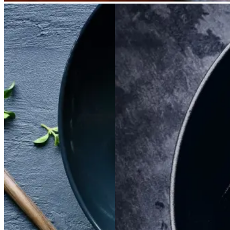
Satja
Satja
de
de
Braiseret
Braiseret
pollo
pollo
oksetværreb
oksetvæ
rreb
Gem opskrift
Gem opskrift
Aftensmad
Dansk mad
Vintermad