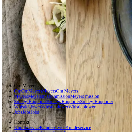
Aftensmad
Gem opskrift
Aftensmad
Forårsmad
Sommermad
Dansk mad
Om Meyers
Om
Om
Meyers
Meyers
Om Meyers
Meyers
Meyers
mission
mission
Meyers mission
Smiley-Rapporter
Smiley-Rapporter
Smiley-Rapporter
Whistleblower
Whistleblower
Whistleblower
Jobs
Jobs
Jobs
Kontakt
Kundeservice
Kundeservice
Kundeservice