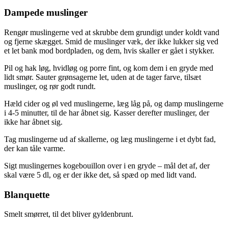
Dampede muslinger
Rengør muslingerne ved at skrubbe dem grundigt under koldt vand
og fjerne skægget. Smid de muslinger væk, der ikke lukker sig ved
et let bank mod bordpladen, og dem, hvis skaller er gået i stykker.
Pil og hak løg, hvidløg og porre fint, og kom dem i en gryde med
lidt smør. Sauter grønsagerne let, uden at de tager farve, tilsæt
muslinger, og rør godt rundt.
Hæld cider og øl ved muslingerne, læg låg på, og damp muslingerne
i 4-5 minutter, til de har åbnet sig. Kasser derefter muslinger, der
ikke har åbnet sig.
Tag muslingerne ud af skallerne, og læg muslingerne i et dybt fad,
der kan tåle varme.
Sigt muslingernes kogebouillon over i en gryde – mål det af, der
skal være 5 dl, og er der ikke det, så spæd op med lidt vand.
Blanquette
Smelt smørret, til det bliver gyldenbrunt.