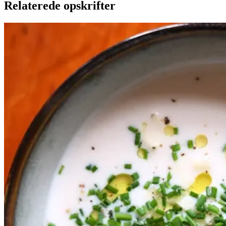
Relaterede opskrifter
Kold
Kold
hvid
hvid
bønnesuppe
bønnesu
ppe
Gem opskrift
Skøn som forret på en varm
sommerdag – eller som en let og
lækker aftensmad.