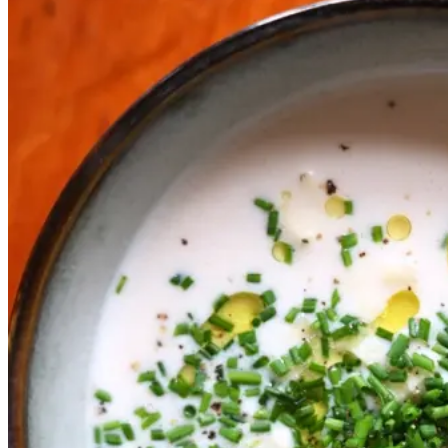
Kold
Kold
hvid
hvid
bønnesuppe
bønnesu
ppe
Gem opskrift
Skøn som forret på en varm
sommerdag – eller som en let og
lækker aftensmad.