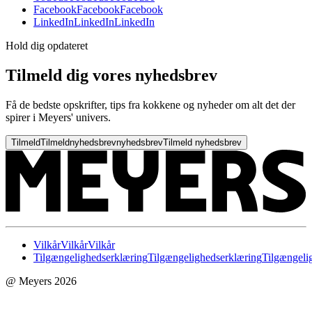
Facebook
Facebook
Facebook
LinkedIn
LinkedIn
LinkedIn
Hold dig opdateret
Tilmeld dig vores nyhedsbrev
Få de bedste opskrifter, tips fra kokkene og nyheder om alt det der
spirer i Meyers' univers.
Tilmeld
Tilmeld
nyhedsbrev
nyhedsbrev
Tilmeld nyhedsbrev
Vilkår
Vilkår
Vilkår
Tilgængelighedserklæring
Tilgængelighedserklæring
Tilgængeli
@ Meyers 2026