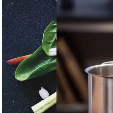
Briocheboller
Brioch
Onglet
Onglet
á
á
eboller
med
med
l'échalote
l'échalote
røget
røget
laks
laks
med
med
bitter
bitter
salat,
salat,
æbler
æbler
og
og
valnødder
valnødder
Gem opskrift
Aftensmad
Fransk mad
Gem opskrift