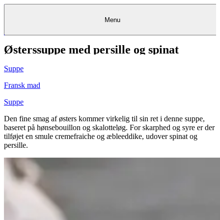
Menu
Østerssuppe med persille og spinat
Kantine
Restauranter
Køb
Køb
Kantine
gavekort
Restauranter
Kantine
gavekort
&
Køb gavekort
&
Bagerier
Bagerier
Restauranter &
Frokostordning
Bagerier
Kundeservice
Kundeservice
Frokostordning
Kundeservice
Frokostordning
Catering
Foodservice
Catering
Foodservice
&
&
Events
Foodservice
Events
Catering & Events
Suppe
Madkurser
Detail
Detail
Madkurser
Detail
Log ind
&
&
Teambuilding
Mit Meyers
Teambuilding
Madkurse
& Teambuilding
Projekter
Projekter
&
&
rådgivning
rådgivning
Projekter &
Fransk mad
Opskrifter
rådgivning
Opskrifter
Opskrifter
Eventkalender
Eventkalender
Eventkalender
Suppe
Den fine smag af østers kommer virkelig til sin ret i denne suppe,
baseret på hønsebouillon og skalotteløg. For skarphed og syre er der
tilføjet en smule cremefraiche og æbleeddike, udover spinat og
persille.