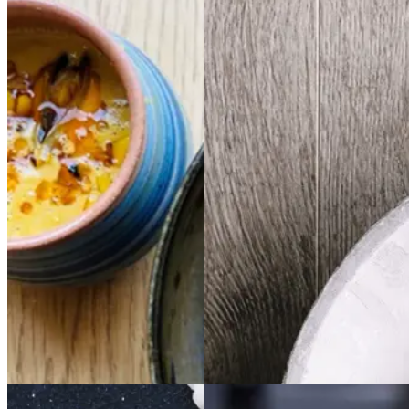
Cremet
Cremet
Bøf
Bøf
ragout
ragout
muslingesuppe
musli
stroganoff
stroganoff
ngesuppe
med
med
majs
majs
Gem opskrift
Aftensmad
Gem opskrift
Fransk mad
Aftensmad
Vintermad