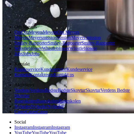
Aftensmad
Fransk mad
Om Meyers
Om
Om
Meyers
Meyers
Om Meyers
Meyers
Meyers
mission
mission
Meyers mission
Smiley-Rapporter
Smiley-Rapporter
Smiley-Rapporter
Whistleblower
Whistleblower
Whistleblower
Jobs
Jobs
Jobs
Kontakt
Kundeservice
Kundeservice
Kundeservice
Kontakt
Kontakt
os
os
Kontakt os
Aktiviteter
Verdens
Verdens
Bedste
Bedste
Skovtur
Skovtur
Verdens Bedste
Skovtur
Bageskolen
Bageskolen
Bageskolen
Nyheder
Nyheder
Nyheder
Cases
Cases
Cases
Social
Instagram
Instagram
Instagram
YouTube
YouTube
YouTube