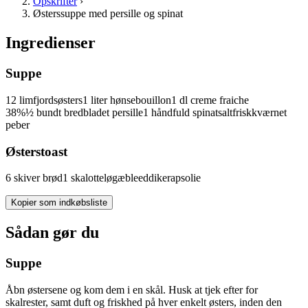
Opskrifter
›
Østerssuppe med persille og spinat
Ingredienser
Suppe
12
limfjordsøsters
1
liter
hønsebouillon
1
dl
creme fraiche
38%
½
bundt
bredbladet persille
1
håndfuld
spinat
salt
friskkværnet
peber
Østerstoast
6
skiver
brød
1
skalotteløg
æbleeddike
rapsolie
Kopier som indkøbsliste
Sådan gør du
Suppe
Åbn østersene og kom dem i en skål. Husk at tjek efter for
skalrester, samt duft og friskhed på hver enkelt østers, inden den