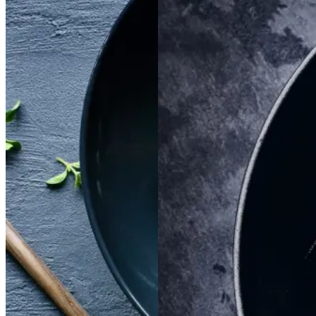
Satja
Satja
de
de
Braiseret
Braiseret
pollo
pollo
oksetværreb
oksetvæ
rreb
Gem opskrift
Gem opskrift
Aftensmad
Dansk mad
Vintermad