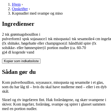
Hjem
›
Opskrifter
›
Kopnudler med svampe og miso
Ingredienser
2
tsk
grøntsagsbouillon
i
pulverform
1
spsk
sojasauce
1
tsk
misopasta
1
tsk
sesamolie
4
cm
ingef
(fx shiitake, bøgehatte eller champignon)
1
håndfuld
spire
(fx
solsikke- eller bønnespirer)
1
portion
nudler
(ca. 60-70
g)
4
dl
kogende
vand
Kopier som indkøbsliste
Sådan gør du
Kom pulverbouillon, soyasauce, misopasta og sesamolie i et glas,
som du har låg til – hvis du skal have nudlerne med – eller i en dyb
skål.
Skræl og riv ingefæren fint. Hak forårsløgene, og skær svampene i
skiver. Kom ingefær, forårsløg, svampe og spirer i glasset sammen
med en portion nudler.