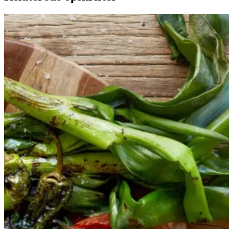
Catalansk
Catalansk
bønnesalat
bønnesala
t
med
med
grillede
grillede
grøntsager
grøntsage
r
og
og
salbitxada-
sauce
salbitxada-
sauce
Gem opskrift
Vegansk