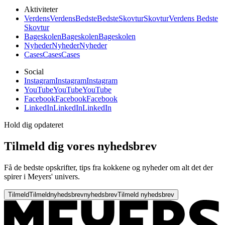
Aktiviteter
Verdens
Verdens
Bedste
Bedste
Skovtur
Skovtur
Verdens Bedste
Skovtur
Bageskolen
Bageskolen
Bageskolen
Nyheder
Nyheder
Nyheder
Cases
Cases
Cases
Social
Instagram
Instagram
Instagram
YouTube
YouTube
YouTube
Facebook
Facebook
Facebook
LinkedIn
LinkedIn
LinkedIn
Hold dig opdateret
Tilmeld dig vores nyhedsbrev
Få de bedste opskrifter, tips fra kokkene og nyheder om alt det der
spirer i Meyers' univers.
Tilmeld
Tilmeld
nyhedsbrev
nyhedsbrev
Tilmeld nyhedsbrev