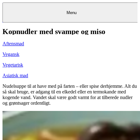
Menu
Kopnudler med svampe og miso
Kantine
Restauranter
Køb
Køb
Kantine
gavekort
Restauranter
Kantine
gavekort
&
Køb gavekort
&
Bagerier
Bagerier
Restauranter &
Frokostordning
Bagerier
Kundeservice
Kundeservice
Frokostordning
Kundeservice
Frokostordning
Catering
Foodservice
Catering
Foodservice
&
&
Events
Foodservice
Events
Catering & Events
Aftensmad
Madkurser
Detail
Detail
Madkurser
Detail
Log ind
&
&
Teambuilding
Mit Meyers
Teambuilding
Madkurse
& Teambuilding
Projekter
Projekter
&
&
rådgivning
rådgivning
Projekter &
Vegansk
Opskrifter
rådgivning
Opskrifter
Opskrifter
Eventkalender
Eventkalender
Eventkalender
Vegetarisk
Asiatisk mad
Nudelsuppe til at have med på farten – eller spise derhjemme. Alt du
så skal bruge, er adgang til en elkedel eller en termokande med
kogende vand. Vandet skal være godt varmt for at tilberede nudler
og grøntsager ordentligt.