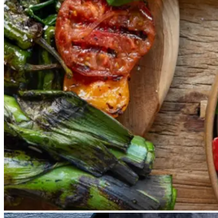
Vegetarisk
Vores version af den traditionelle
salat empedrat fra det catalanske
køkken. Spis den med brød som
en let frokost eller i et større
måltid som her. Salbitxada minder
noget om en anden ligeledes
catalansk sauce, romesco. I
Catalonien spises den til såkaldte
calcots, der er små porrelignende
løg. Dem griller man helt sorte, så
fjerner man den yderste skal og
dypper det fløjlsbløde løg i
saucen. Calcots er svære at
opdrive på disse kanter, men små
nye porrer kan bruges.