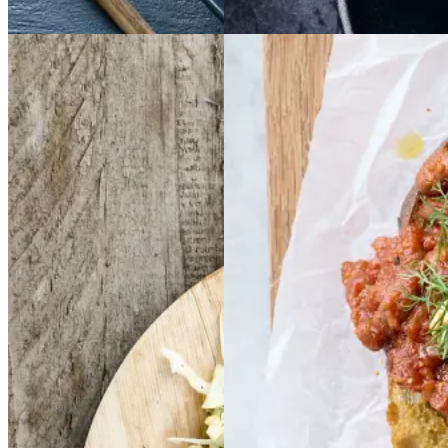
Aftensmad
Frikadeller
Frikadell
Baked
Baked
er
med
med
beans
beans
på
på
smørspidskål,
smørsp
stegt
stegt
brød
brød
idskål,
kartofler
kartofler
og
og
sennepsdressing
senn
epsdressing
Gem opskrift
Morgenmad