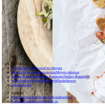
Vegetarisk
Gem opskrift
Aftensmad
Forårsmad
Sommermad
Dansk mad
Om Meyers
Om
Om
Meyers
Meyers
Om Meyers
Meyers
Meyers
mission
mission
Meyers mission
Smiley-Rapporter
Smiley-Rapporter
Smiley-Rapporter
Whistleblower
Whistleblower
Whistleblower
Jobs
Jobs
Jobs
Kontakt
Kundeservice
Kundeservice
Kundeservice
Kontakt
Kontakt
os
os
Kontakt os