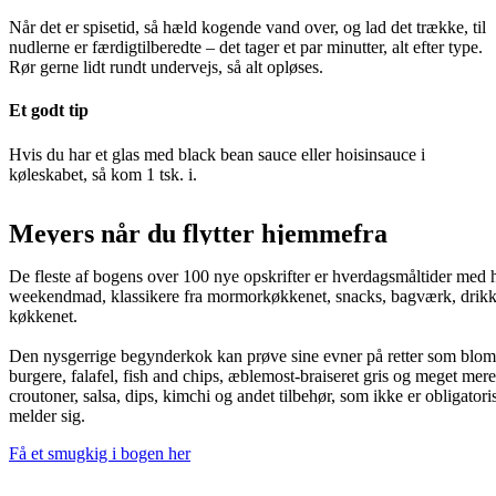
Når det er spisetid, så hæld kogende vand over, og lad det trække, til
nudlerne er færdigtilberedte – det tager et par minutter, alt efter type.
Rør gerne lidt rundt undervejs, så alt opløses.
Et godt tip
Hvis du har et glas med black bean sauce eller hoisinsauce i
køleskabet, så kom 1 tsk. i.
Meyers når du flytter hjemmefra
De fleste af bogens over 100 nye opskrifter er hverdagsmåltider med 
weekendmad, klassikere fra mormorkøkkenet, snacks, bagværk, drikke og
køkkenet.
Den nysgerrige begynderkok kan prøve sine evner på retter som blomk
burgere, falafel, fish and chips, æblemost-braiseret gris og meget mere
croutoner, salsa, dips, kimchi og andet tilbehør, som ikke er obligatoris
melder sig.
Få et smugkig i bogen her