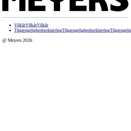
Vilkår
Vilkår
Vilkår
Tilgængelighedserklæring
Tilgængelighedserklæring
Tilgængeli
@ Meyers 2026