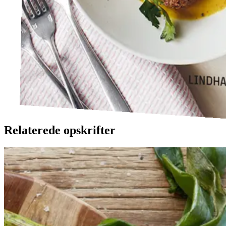
Relaterede opskrifter
Catalansk
Catalansk
bønnesalat
bønnesala
t
med
med
grillede
grillede
grøntsager
grøntsage