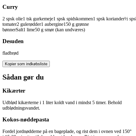
Curry
2
spsk
olie
1
tsk
gurkemeje
1
spsk
spidskommen
1
spsk
koriander
½
sps
tomater
2
gulerødder
1
aubergine
150
g
grønne
bønner
Salt
1
lime
50
g
smør
(kan undværes)
Desuden
fladbrød
Kopier som indkøbsliste
Sådan gør du
Kikærter
Udblød kikærterne i 1 liter koldt vand i mindst 5 timer. Behold
udblødningsvandet.
Kokos-nøddepasta
Fordel jordnødderne på en bageplade, og rist dem i ovnen ved 150°