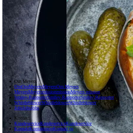
Gem opskrift
Morgenmad
Gem opskrift
Frokost
Dansk mad
Vintermad
Aftensmad
Om Meyers
Om
Om
Meyers
Meyers
Om Meyers
Meyers
Meyers
mission
mission
Meyers mission
Smiley-Rapporter
Smiley-Rapporter
Smiley-Rapporter
Whistleblower
Whistleblower
Whistleblower
Jobs
Jobs
Jobs
Kontakt
Kundeservice
Kundeservice
Kundeservice
Kontakt
Kontakt
os
os
Kontakt os