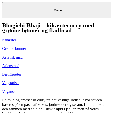
Menu
Bhogichi Bhaji – kikærtecurry med
Kantine
Restauranter
Køb
Køb
Kantine
gavekort
Restauranter
Kantine
gavekort
&
Køb gavekort
&
Bagerier
Bagerier
Restauranter &
Frokostordning
Bagerier
Kundeservice
Kundeservice
Frokostordning
Kundeservice
Frokostordning
grønne bønner og fladbrød
Catering
Foodservice
Catering
Foodservice
&
&
Events
Foodservice
Events
Catering & Events
Madkurser
Detail
Detail
Madkurser
Detail
Log ind
&
&
Teambuilding
Mit Meyers
Teambuilding
Madkurse
Kikærter
& Teambuilding
Projekter
Projekter
&
&
rådgivning
rådgivning
Projekter &
Opskrifter
rådgivning
Opskrifter
Opskrifter
Grønne bønner
Eventkalender
Eventkalender
Eventkalender
Asiatisk mad
Aftensmad
Bælgfrugter
Vegetarisk
Vegansk
En mild og aromatisk curry fra det vestlige Indien, hvor saucen
baseres på en pasta af kokos, jordnødder og sesam. I Indien hører
den sammen med en hinduistisk højtid i januar, men på vores