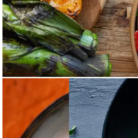
calcots, der er små porrelignende
løg. Dem griller man helt sorte, så
fjerner man den yderste skal og
dypper det fløjlsbløde løg i
saucen. Calcots er svære at
opdrive på disse kanter, men små
nye porrer kan bruges.
Kold
Kold
hvid
hvid
Satja
Satja
de
de
bønnesuppe
bønnesu
pollo
pollo