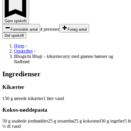
Gem opskrift
4 personer
Formindsk antal
Forøg antal
Del opskrift
Hjem
›
Opskrifter
›
Bhogichi Bhaji – kikærtecurry med grønne bønner og
fladbrød
Ingredienser
Kikærter
150
g
tørrede kikærter
1
liter
vand
Kokos-nøddepasta
50
g
usaltede
jordnødder
25
g
sesamfrø
25
g
kokosmel
30
g
ingefær
5
f
½
dl
vand