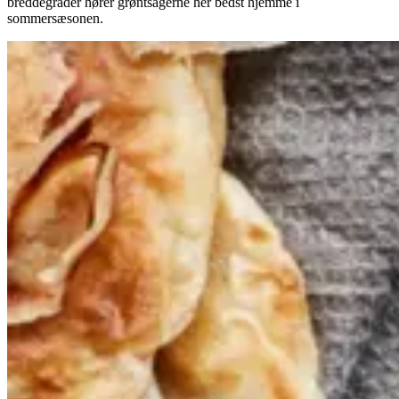
breddegrader hører grøntsagerne her bedst hjemme i
sommersæsonen.