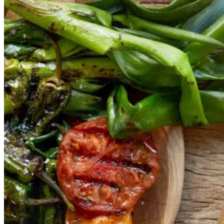
r
og
og
salbitxada-
sauce
salbitxada-
sauce
Gem opskrift
Vegansk
Vegetarisk
Vores version af den traditionelle
salat empedrat fra det catalanske
køkken. Spis den med brød som
en let frokost eller i et større
måltid som her. Salbitxada minder
noget om en anden ligeledes
catalansk sauce, romesco. I
Catalonien spises den til såkaldte