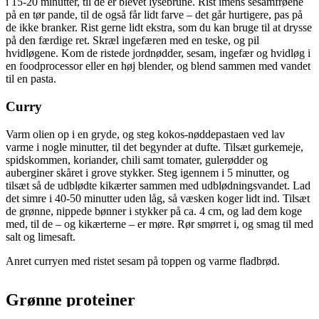
i 15-20 minutter, til de er blevet lysebrune. Rist imens sesamfrøene
på en tør pande, til de også får lidt farve – det går hurtigere, pas på
de ikke branker. Rist gerne lidt ekstra, som du kan bruge til at drysse
på den færdige ret. Skræl ingefæren med en teske, og pil
hvidløgene. Kom de ristede jordnødder, sesam, ingefær og hvidløg i
en foodprocessor eller en høj blender, og blend sammen med vandet
til en pasta.
Curry
Varm olien op i en gryde, og steg kokos-nøddepastaen ved lav
varme i nogle minutter, til det begynder at dufte. Tilsæt gurkemeje,
spidskommen, koriander, chili samt tomater, gulerødder og
auberginer skåret i grove stykker. Steg igennem i 5 minutter, og
tilsæt så de udblødte kikærter sammen med udblødningsvandet. Lad
det simre i 40-50 minutter uden låg, så væsken koger lidt ind. Tilsæt
de grønne, nippede bønner i stykker på ca. 4 cm, og lad dem koge
med, til de – og kikærterne – er møre. Rør smørret i, og smag til med
salt og limesaft.
Anret curryen med ristet sesam på toppen og varme fladbrød.
Grønne proteiner