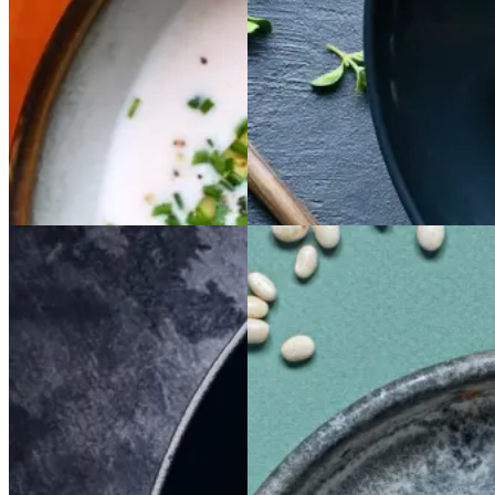
ppe
Gem opskrift
Gem opskrift
Aftensmad
Braiseret
Braiseret
Sloppy
Sloppy
Joe
Joe
oksetværreb
oksetvæ
rreb