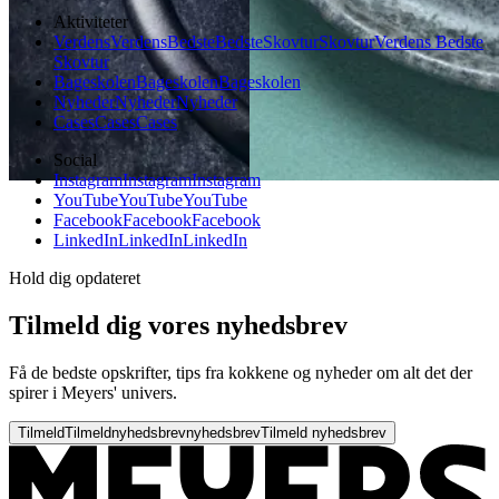
Aktiviteter
Verdens
Verdens
Bedste
Bedste
Skovtur
Skovtur
Verdens Bedste
Skovtur
Bageskolen
Bageskolen
Bageskolen
Nyheder
Nyheder
Nyheder
Cases
Cases
Cases
Social
Instagram
Instagram
Instagram
YouTube
YouTube
YouTube
Facebook
Facebook
Facebook
LinkedIn
LinkedIn
LinkedIn
Hold dig opdateret
Tilmeld dig vores nyhedsbrev
Få de bedste opskrifter, tips fra kokkene og nyheder om alt det der
spirer i Meyers' univers.
Tilmeld
Tilmeld
nyhedsbrev
nyhedsbrev
Tilmeld nyhedsbrev