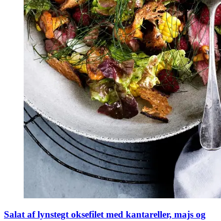
Salat af lynstegt oksefilet med kantareller, majs og