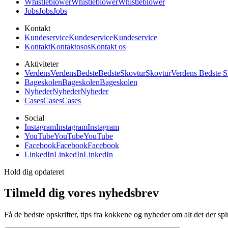
Whistleblower
Whistleblower
Whistleblower
Jobs
Jobs
Jobs
Kontakt
Kundeservice
Kundeservice
Kundeservice
Kontakt
Kontakt
os
os
Kontakt os
Aktiviteter
Verdens
Verdens
Bedste
Bedste
Skovtur
Skovtur
Verdens Bedste S
Bageskolen
Bageskolen
Bageskolen
Nyheder
Nyheder
Nyheder
Cases
Cases
Cases
Social
Instagram
Instagram
Instagram
YouTube
YouTube
YouTube
Facebook
Facebook
Facebook
LinkedIn
LinkedIn
LinkedIn
Hold dig opdateret
Tilmeld dig vores nyhedsbrev
Få de bedste opskrifter, tips fra kokkene og nyheder om alt det der spi