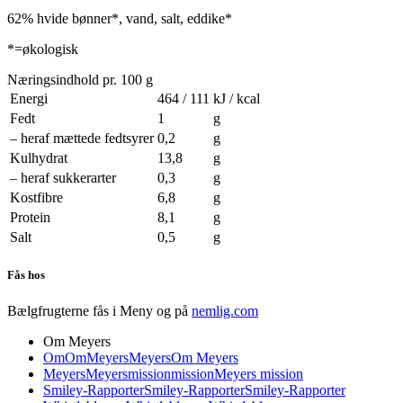
62% hvide bønner*, vand, salt, eddike*
*=økologisk
Næringsindhold pr. 100 g
Energi
464 / 111
kJ / kcal
Fedt
1
g
– heraf mættede fedtsyrer
0,2
g
Kulhydrat
13,8
g
– heraf sukkerarter
0,3
g
Kostfibre
6,8
g
Protein
8,1
g
Salt
0,5
g
Fås hos
Bælgfrugterne fås i Meny og på
nemlig.com
Om Meyers
Om
Om
Meyers
Meyers
Om Meyers
Meyers
Meyers
mission
mission
Meyers mission
Smiley-Rapporter
Smiley-Rapporter
Smiley-Rapporter