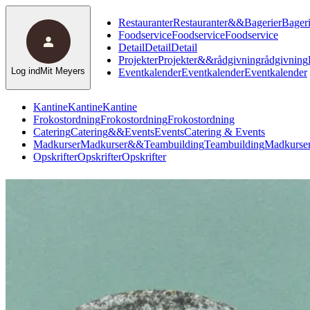
Restauranter
Restauranter
&
&
Bagerier
Bageri
Foodservice
Foodservice
Foodservice
Detail
Detail
Detail
Projekter
Projekter
&
&
rådgivning
rådgivning
Log ind
Mit Meyers
Eventkalender
Eventkalender
Eventkalender
Kantine
Kantine
Kantine
Frokostordning
Frokostordning
Frokostordning
Catering
Catering
&
&
Events
Events
Catering & Events
Madkurser
Madkurser
&
&
Teambuilding
Teambuilding
Madkurser
Opskrifter
Opskrifter
Opskrifter