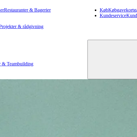
er
Restauranter & Bagerier
Køb
Køb
gavekort
g
Kundeservice
Kund
Projekter & rådgivning
 & Teambuilding