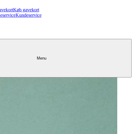
avekort
Køb gavekort
eservice
Kundeservice
Menu