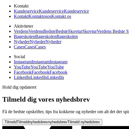
Kontakt
Kundeservice
Kundeservice
Kundeservice
Kontakt
Kontakt
os
os
Kontakt os
Aktiviteter
Verdens
Verdens
Bedste
Bedste
Skovtur
Skovtur
Verdens Bedste S
Bageskolen
Bageskolen
Bageskolen
Nyheder
Nyheder
Nyheder
Cases
Cases
Cases
Social
Instagram
Instagram
Instagram
YouTube
YouTube
YouTube
Facebook
Facebook
Facebook
LinkedIn
LinkedIn
LinkedIn
Hold dig opdateret
Tilmeld dig vores nyhedsbrev
Få de bedste opskrifter, tips fra kokkene og nyheder om alt det der spi
Tilmeld
Tilmeld
nyhedsbrev
nyhedsbrev
Tilmeld nyhedsbrev