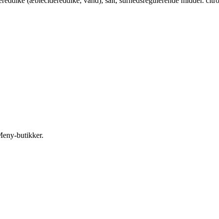
ereddike (æblecidereddike, vand), salt, surhedsregulerende middel: cit
Meny-butikker.