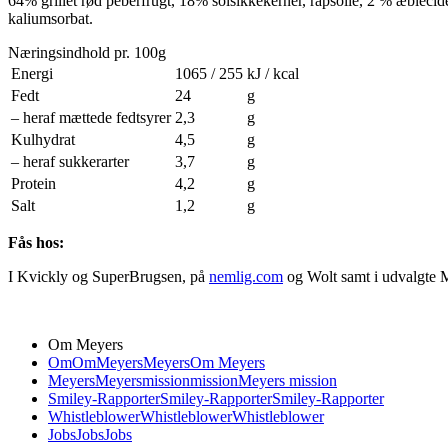
64% grillet rød peberfrugt, 18% solsikkekerner, rapsolie, 2 % æblecid
kaliumsorbat.
Næringsindhold pr. 100g
Energi
1065 / 255
kJ / kcal
Fedt
24
g
– heraf mættede fedtsyrer
2,3
g
Kulhydrat
4,5
g
– heraf sukkerarter
3,7
g
Protein
4,2
g
Salt
1,2
g
Fås hos:
I Kvickly og SuperBrugsen, på
nemlig.com
og Wolt samt i udvalgte 
Om Meyers
Om
Om
Meyers
Meyers
Om Meyers
Meyers
Meyers
mission
mission
Meyers mission
Smiley-Rapporter
Smiley-Rapporter
Smiley-Rapporter
Whistleblower
Whistleblower
Whistleblower
Jobs
Jobs
Jobs