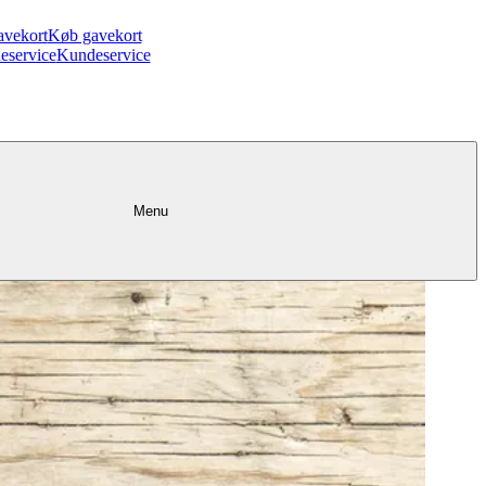
avekort
Køb gavekort
eservice
Kundeservice
Menu