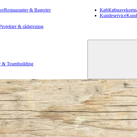
er
Restauranter & Bagerier
Køb
Køb
gavekort
g
Kundeservice
Kund
Projekter & rådgivning
 & Teambuilding