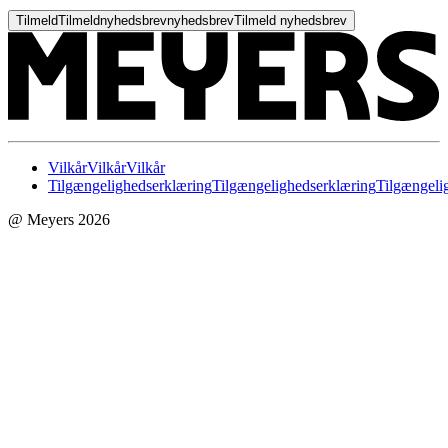
Tilmeld
Tilmeld
nyhedsbrev
nyhedsbrev
Tilmeld nyhedsbrev
Vilkår
Vilkår
Vilkår
Tilgængelighedserklæring
Tilgængelighedserklæring
Tilgængeli
@ Meyers 2026