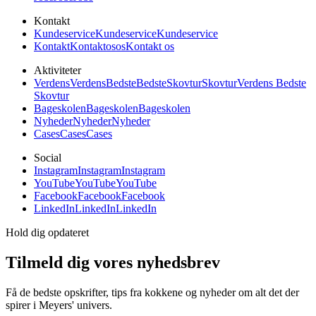
Kontakt
Kundeservice
Kundeservice
Kundeservice
Kontakt
Kontakt
os
os
Kontakt os
Aktiviteter
Verdens
Verdens
Bedste
Bedste
Skovtur
Skovtur
Verdens Bedste
Skovtur
Bageskolen
Bageskolen
Bageskolen
Nyheder
Nyheder
Nyheder
Cases
Cases
Cases
Social
Instagram
Instagram
Instagram
YouTube
YouTube
YouTube
Facebook
Facebook
Facebook
LinkedIn
LinkedIn
LinkedIn
Hold dig opdateret
Tilmeld dig vores nyhedsbrev
Få de bedste opskrifter, tips fra kokkene og nyheder om alt det der
spirer i Meyers' univers.