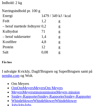
Indhold: 2 kg
Næringsindhold pr. 100 g
Energi
1479 / 349
kJ / kcal
Fedt
1,2
g
– heraf mættede fedtsyrer
0,2
g
Kulhydrat
71
g
– heraf sukkerarter
1,4
g
Kostfibre
4,8
g
Protein
12
g
Salt
0,08
g
Fås hos
I udvalgte Kvickly, Dagli'Brugsen og SuperBrugsen samt på
nemlig.com
og Wolt.
Om Meyers
Om
Om
Meyers
Meyers
Om Meyers
Meyers
Meyers
mission
mission
Meyers mission
Smiley-Rapporter
Smiley-Rapporter
Smiley-Rapporter
Whistleblower
Whistleblower
Whistleblower
Jobs
Jobs
Jobs