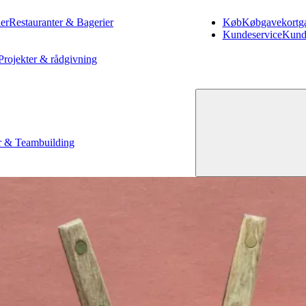
er
Restauranter & Bagerier
Køb
Køb
gavekort
g
Kundeservice
Kund
Projekter & rådgivning
 & Teambuilding