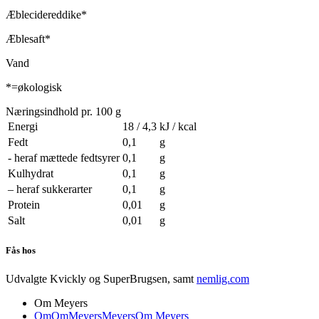
Æblecidereddike*
Æblesaft*
Vand
*=økologisk
Næringsindhold pr. 100 g
Energi
18 / 4,3
kJ / kcal
Fedt
0,1
g
- heraf mættede fedtsyrer
0,1
g
Kulhydrat
0,1
g
– heraf sukkerarter
0,1
g
Protein
0,01
g
Salt
0,01
g
Fås hos
Udvalgte Kvickly og SuperBrugsen, samt
nemlig.com
Om Meyers
Om
Om
Meyers
Meyers
Om Meyers