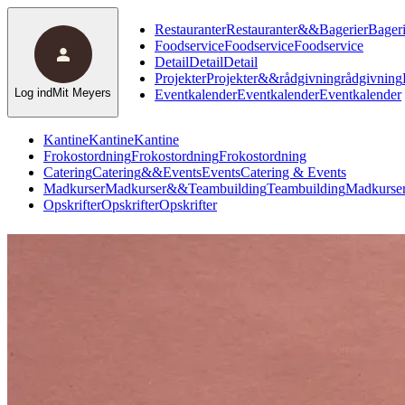
Restauranter
Restauranter
&
&
Bagerier
Bageri
Foodservice
Foodservice
Foodservice
Detail
Detail
Detail
Projekter
Projekter
&
&
rådgivning
rådgivning
Log ind
Mit Meyers
Eventkalender
Eventkalender
Eventkalender
Kantine
Kantine
Kantine
Frokostordning
Frokostordning
Frokostordning
Catering
Catering
&
&
Events
Events
Catering & Events
Madkurser
Madkurser
&
&
Teambuilding
Teambuilding
Madkurser
Opskrifter
Opskrifter
Opskrifter