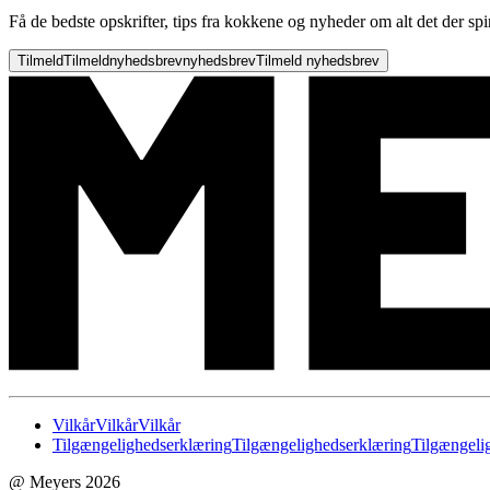
Få de bedste opskrifter, tips fra kokkene og nyheder om alt det der spi
Tilmeld
Tilmeld
nyhedsbrev
nyhedsbrev
Tilmeld nyhedsbrev
Vilkår
Vilkår
Vilkår
Tilgængelighedserklæring
Tilgængelighedserklæring
Tilgængeli
@ Meyers 2026