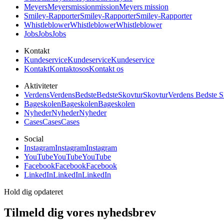
Meyers
Meyers
mission
mission
Meyers mission
Smiley-Rapporter
Smiley-Rapporter
Smiley-Rapporter
Whistleblower
Whistleblower
Whistleblower
Jobs
Jobs
Jobs
Kontakt
Kundeservice
Kundeservice
Kundeservice
Kontakt
Kontakt
os
os
Kontakt os
Aktiviteter
Verdens
Verdens
Bedste
Bedste
Skovtur
Skovtur
Verdens Bedste S
Bageskolen
Bageskolen
Bageskolen
Nyheder
Nyheder
Nyheder
Cases
Cases
Cases
Social
Instagram
Instagram
Instagram
YouTube
YouTube
YouTube
Facebook
Facebook
Facebook
LinkedIn
LinkedIn
LinkedIn
Hold dig opdateret
Tilmeld dig vores nyhedsbrev