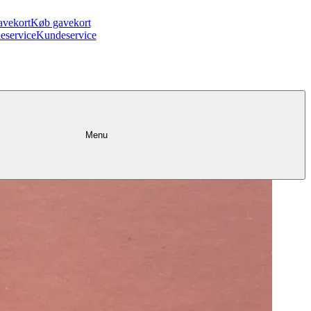
avekort
Køb gavekort
eservice
Kundeservice
Menu