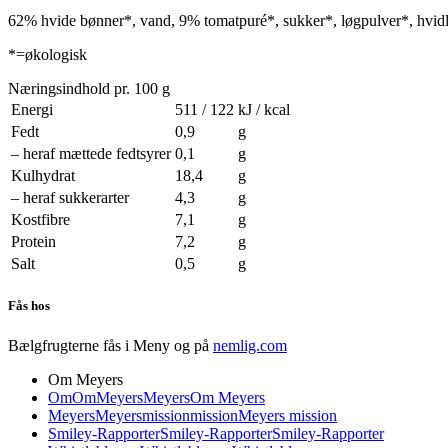
62% hvide bønner*, vand, 9% tomatpuré*, sukker*, løgpulver*, hvidlø
*=økologisk
Næringsindhold pr. 100 g
Energi
511 / 122
kJ / kcal
Fedt
0,9
g
– heraf mættede fedtsyrer
0,1
g
Kulhydrat
18,4
g
– heraf sukkerarter
4,3
g
Kostfibre
7,1
g
Protein
7,2
g
Salt
0,5
g
Fås hos
Bælgfrugterne fås i Meny og på
nemlig.com
Om Meyers
Om
Om
Meyers
Meyers
Om Meyers
Meyers
Meyers
mission
mission
Meyers mission
Smiley-Rapporter
Smiley-Rapporter
Smiley-Rapporter