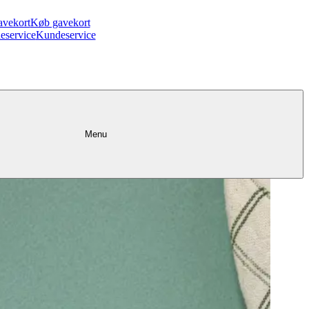
avekort
Køb gavekort
eservice
Kundeservice
Menu