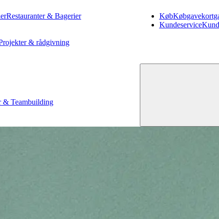
er
Restauranter & Bagerier
Køb
Køb
gavekort
g
Kundeservice
Kund
Projekter & rådgivning
 & Teambuilding