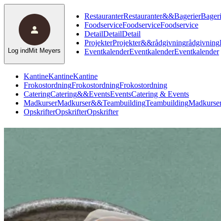
Restauranter
Restauranter
&
&
Bagerier
Bageri
Foodservice
Foodservice
Foodservice
Detail
Detail
Detail
Projekter
Projekter
&
&
rådgivning
rådgivning
Log ind
Mit Meyers
Eventkalender
Eventkalender
Eventkalender
Kantine
Kantine
Kantine
Frokostordning
Frokostordning
Frokostordning
Catering
Catering
&
&
Events
Events
Catering & Events
Madkurser
Madkurser
&
&
Teambuilding
Teambuilding
Madkurser
Opskrifter
Opskrifter
Opskrifter