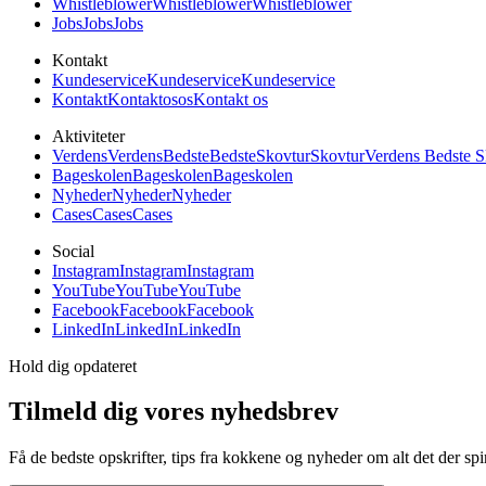
Whistleblower
Whistleblower
Whistleblower
Jobs
Jobs
Jobs
Kontakt
Kundeservice
Kundeservice
Kundeservice
Kontakt
Kontakt
os
os
Kontakt os
Aktiviteter
Verdens
Verdens
Bedste
Bedste
Skovtur
Skovtur
Verdens Bedste S
Bageskolen
Bageskolen
Bageskolen
Nyheder
Nyheder
Nyheder
Cases
Cases
Cases
Social
Instagram
Instagram
Instagram
YouTube
YouTube
YouTube
Facebook
Facebook
Facebook
LinkedIn
LinkedIn
LinkedIn
Hold dig opdateret
Tilmeld dig vores nyhedsbrev
Få de bedste opskrifter, tips fra kokkene og nyheder om alt det der spi