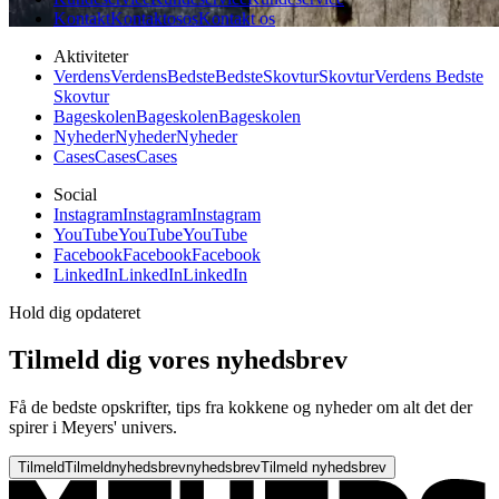
Kontakt
Kontakt
os
os
Kontakt os
Aktiviteter
Verdens
Verdens
Bedste
Bedste
Skovtur
Skovtur
Verdens Bedste
Skovtur
Bageskolen
Bageskolen
Bageskolen
Nyheder
Nyheder
Nyheder
Cases
Cases
Cases
Social
Instagram
Instagram
Instagram
YouTube
YouTube
YouTube
Facebook
Facebook
Facebook
LinkedIn
LinkedIn
LinkedIn
Hold dig opdateret
Tilmeld dig vores nyhedsbrev
Få de bedste opskrifter, tips fra kokkene og nyheder om alt det der
spirer i Meyers' univers.
Tilmeld
Tilmeld
nyhedsbrev
nyhedsbrev
Tilmeld nyhedsbrev