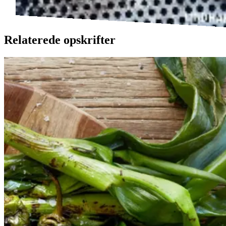
Relaterede opskrifter
Catalansk
Catalansk
bønnesalat
bønnesala
t
med
med
grillede
grillede
grøntsager
grøntsage
r
og
og
salbitxada-
sauce
salbitxada-
sauce