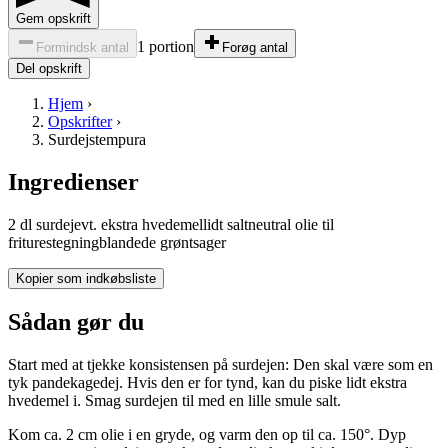
Gem opskrift
1 portion
Formindsk antal
Forøg antal
Del opskrift
Hjem
›
Opskrifter
›
Surdejstempura
Ingredienser
2
dl
surdej
evt. ekstra
hvedemel
lidt
salt
neutral
olie
til
friturestegning
blandede
grøntsager
Kopier som indkøbsliste
Sådan gør du
Start med at tjekke konsistensen på surdejen: Den skal være som en
tyk pandekagedej. Hvis den er for tynd, kan du piske lidt ekstra
hvedemel i. Smag surdejen til med en lille smule salt.
Kom ca. 2 cm olie i en gryde, og varm den op til ca. 150°. Dyp