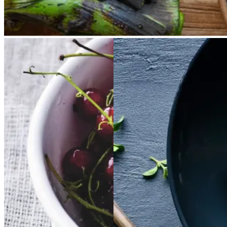
Rysteribs
Rysteribs
Satja
Satja
de
de
pollo
pollo
Gem opskrift
Gem opskrift
Dessert
Aftensmad