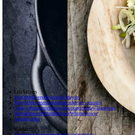
Dansk mad
Vintermad
Aftensmad
Gem opskrift
Aftensmad
Forårsmad
Sommermad
Dansk mad
Om Meyers
Om
Om
Meyers
Meyers
Om Meyers
Meyers
Meyers
mission
mission
Meyers mission
Smiley-Rapporter
Smiley-Rapporter
Smiley-Rapporter
Whistleblower
Whistleblower
Whistleblower
Jobs
Jobs
Jobs
Kontakt
Kundeservice
Kundeservice
Kundeservice