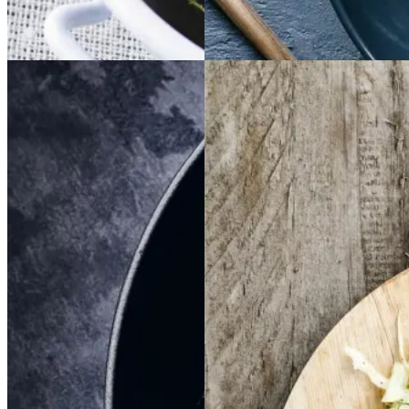
Dansk mad
Sommermad
Braiseret
Braiseret
Frikadeller
Frikadell
oksetværreb
oksetvæ
er
med
med
rreb
smørspidskål,
smørsp
idskål,
kartofler
kartofler
og
og
sennepsdressing
senn
epsdressing
Gem opskrift