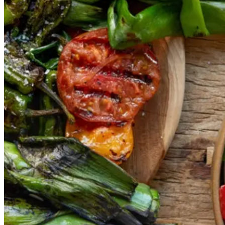
Gem opskrift
Vegansk
Vegetarisk
Vores version af den traditionelle
salat empedrat fra det catalanske
køkken. Spis den med brød som
en let frokost eller i et større
måltid som her. Salbitxada minder
noget om en anden ligeledes
catalansk sauce, romesco. I
Catalonien spises den til såkaldte
calcots, der er små porrelignende
løg. Dem griller man helt sorte, så
fjerner man den yderste skal og
dypper det fløjlsbløde løg i
saucen. Calcots er svære at
opdrive på disse kanter, men små
nye porrer kan bruges.