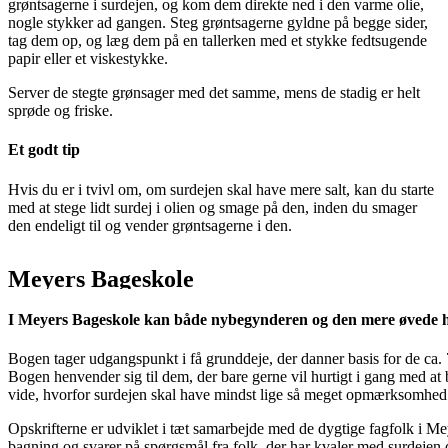
grøntsagerne i surdejen, og kom dem direkte ned i den varme olie,
nogle stykker ad gangen. Steg grøntsagerne gyldne på begge sider,
tag dem op, og læg dem på en tallerken med et stykke fedtsugende
papir eller et viskestykke.
Server de stegte grønsager med det samme, mens de stadig er helt
sprøde og friske.
Et godt tip
Hvis du er i tvivl om, om surdejen skal have mere salt, kan du starte
med at stege lidt surdej i olien og smage på den, inden du smager
den endeligt til og vender grøntsagerne i den.
Meyers Bageskole
I Meyers Bageskole kan både nybegynderen og den mere øvede
Bogen tager udgangspunkt i få grunddeje, der danner basis for de ca. 7
Bogen henvender sig til dem, der bare gerne vil hurtigt i gang med at 
vide, hvorfor surdejen skal have mindst lige så meget opmærksomhed 
Opskrifterne er udviklet i tæt samarbejde med de dygtige fagfolk i 
bagning og svarer på spørgsmål fra folk, der har kvaler med surdejen d