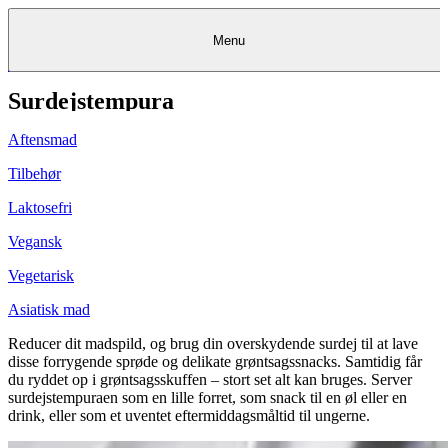
Menu
Surdejstempura
Kantine
Restauranter
Køb
Køb
Kantine
gavekort
Restauranter
Kantine
gavekort
&
Køb gavekort
&
Bagerier
Bagerier
Restauranter &
Frokostordning
Bagerier
Kundeservice
Kundeservice
Frokostordning
Kundeservice
Frokostordning
Catering
Foodservice
Catering
Foodservice
&
&
Events
Foodservice
Events
Catering & Events
Aftensmad
Madkurser
Detail
Detail
Madkurser
Detail
Log ind
&
&
Teambuilding
Mit Meyers
Teambuilding
Madkurse
& Teambuilding
Projekter
Projekter
&
&
rådgivning
rådgivning
Projekter &
Tilbehør
Opskrifter
rådgivning
Opskrifter
Opskrifter
Eventkalender
Eventkalender
Eventkalender
Laktosefri
Vegansk
Vegetarisk
Asiatisk mad
Reducer dit madspild, og brug din overskydende surdej til at lave
disse forrygende sprøde og delikate grøntsagssnacks. Samtidig får
du ryddet op i grøntsagsskuffen – stort set alt kan bruges. Server
surdejstempuraen som en lille forret, som snack til en øl eller en
drink, eller som et uventet eftermiddagsmåltid til ungerne.