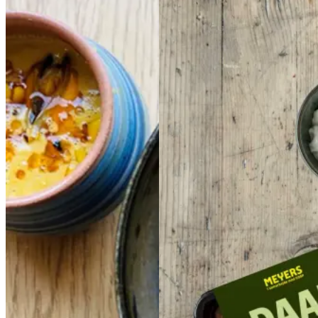
Cremet
Cremet
Indisk
Indisk
muslingesuppe
musli
daal
daal
ngesuppe
med
med
majs
majs
Gem opskrift
Aftensmad
Gem opskrift
Glutenfri
Aftensmad
Vegetarisk
Vegansk