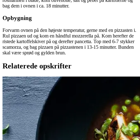
rosmarinen i blade, kom olivenolie, salt og peber på kartoflerne og
bag dem i ovnen i ca. 18 minutter.
Opbygning
Forvarm ovnen på den højeste temperatur, gerne med en pizzasten i.
Rul pizzaen ud og kom en håndful mozzerella på. Kom herefter de
ristede kartoffelskiver på og derefter pancetta. Top med 6-7 stykker
scamorza, og bag pizzaen på pizzastenen i 13-15 minutter. Bunden
skal være sprød og gylden brun.
Relaterede opskrifter
Satja
Satja
de
de
pollo
pollo