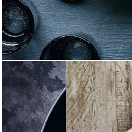
Braiseret
Braiseret
Frikadeller
Frikadell
oksetværreb
oksetvæ
er
med
med
rreb
smørspidskål,
smørsp