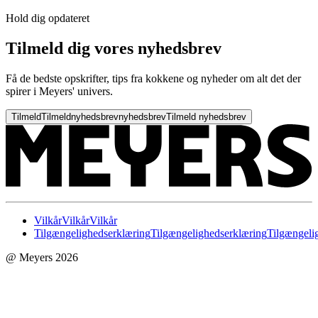
Hold dig opdateret
Tilmeld dig vores nyhedsbrev
Få de bedste opskrifter, tips fra kokkene og nyheder om alt det der
spirer i Meyers' univers.
Tilmeld
Tilmeld
nyhedsbrev
nyhedsbrev
Tilmeld nyhedsbrev
Vilkår
Vilkår
Vilkår
Tilgængelighedserklæring
Tilgængelighedserklæring
Tilgængeli
@ Meyers 2026