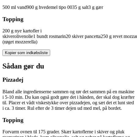
500
ml
vand
900
g
hvedemel tipo 00
35
g
salt
3
g
gær
Topping
200
g
nye
kartofler
i
skiver
olivenolie
1
bundt
rosmarin
20
skiver
pancetta
250
g
revet
mozzar
(røget mozzerella)
Kopier som indkøbsliste
Sådan gør du
Pizzadej
Bland alle ingredienserne sammen og rør det sammen på en maskine
i 5-10 min. Du kan også godt gøre det i hånden, der skal dog kræfter
til. Placer et vådt viskestykke over pizzadejen, og sæt det et lunt sted
i ca. 3 timer. Rul efter de 3 timer dejen ud med mel, på bordet.
Topping
Forvarm ovnen til 175 grader. Skær kartoflerne i skiver og pluk