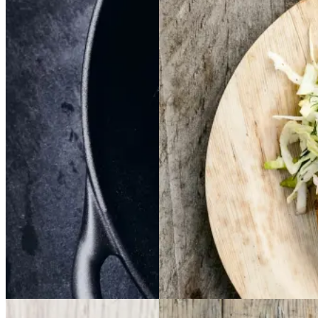
idskål,
kartofler
kartofler
og
og
sennepsdressing
senn
epsdressing
Gem opskrift
Dansk mad
Vintermad
Aftensmad
Gem opskrift
Aftensmad
Forårsmad
Sommermad
Dansk mad