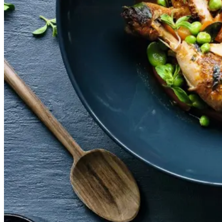
Gem opskrift
Aftensmad
Gustu i La Paz i Bolivia, der
drives af Melting Pot Fonden, og
som har Kamilla Seidler som
køkkenchef, har bidraget med
denne ret fra de bolivianske
højder. Det bolivianske køkken er
nok først og fremmest præget af
spanske indtryk, men med lokale
råvarer. Den elskede kartoffel får
tit en fremtrædende rolle i denne
bjergkøkken ret, som har rødder i
Andesbjergene.