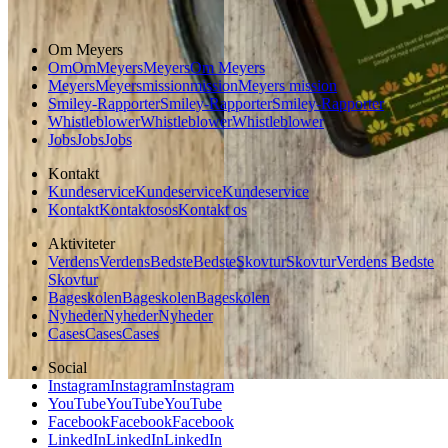
Om Meyers
Om
Om
Meyers
Meyers
Om Meyers
Meyers
Meyers
mission
mission
Meyers mission
Smiley-Rapporter
Smiley-Rapporter
Smiley-Rapporter
Whistleblower
Whistleblower
Whistleblower
Jobs
Jobs
Jobs
Kontakt
Kundeservice
Kundeservice
Kundeservice
Kontakt
Kontakt
os
os
Kontakt os
Aktiviteter
Verdens
Verdens
Bedste
Bedste
Skovtur
Skovtur
Verdens Bedste
Skovtur
Bageskolen
Bageskolen
Bageskolen
Nyheder
Nyheder
Nyheder
Cases
Cases
Cases
Social
Instagram
Instagram
Instagram
YouTube
YouTube
YouTube
Facebook
Facebook
Facebook
LinkedIn
LinkedIn
LinkedIn