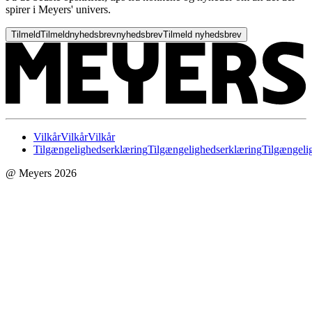
spirer i Meyers' univers.
Tilmeld
Tilmeld
nyhedsbrev
nyhedsbrev
Tilmeld nyhedsbrev
Vilkår
Vilkår
Vilkår
Tilgængelighedserklæring
Tilgængelighedserklæring
Tilgængeli
@ Meyers 2026