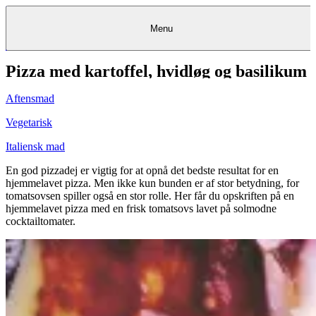
Menu
Pizza med kartoffel, hvidløg og basilikum
Kantine
Restauranter
Køb
Køb
Kantine
gavekort
Restauranter
Kantine
gavekort
&
Køb gavekort
&
Bagerier
Bagerier
Restauranter &
Frokostordning
Bagerier
Kundeservice
Kundeservice
Frokostordning
Kundeservice
Frokostordning
Catering
Foodservice
Catering
Foodservice
&
&
Events
Foodservice
Events
Catering & Events
Aftensmad
Madkurser
Detail
Detail
Madkurser
Detail
Log ind
&
&
Teambuilding
Mit Meyers
Teambuilding
Madkurse
& Teambuilding
Projekter
Projekter
&
&
rådgivning
rådgivning
Projekter &
Vegetarisk
Opskrifter
rådgivning
Opskrifter
Opskrifter
Eventkalender
Eventkalender
Eventkalender
Italiensk mad
En god pizzadej er vigtig for at opnå det bedste resultat for en
hjemmelavet pizza. Men ikke kun bunden er af stor betydning, for
tomatsovsen spiller også en stor rolle. Her får du opskriften på en
hjemmelavet pizza med en frisk tomatsovs lavet på solmodne
cocktailtomater.