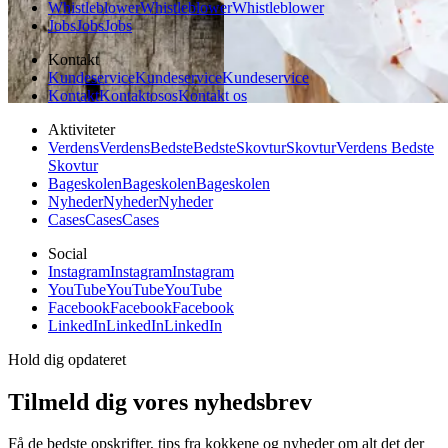
Whistleblower
Whistleblower
Whistleblower
Jobs
Jobs
Jobs
Kontakt
Kundeservice
Kundeservice
Kundeservice
Kontakt
Kontakt
os
os
Kontakt os
Aktiviteter
Verdens
Verdens
Bedste
Bedste
Skovtur
Skovtur
Verdens Bedste
Skovtur
Bageskolen
Bageskolen
Bageskolen
Nyheder
Nyheder
Nyheder
Cases
Cases
Cases
Social
Instagram
Instagram
Instagram
YouTube
YouTube
YouTube
Facebook
Facebook
Facebook
LinkedIn
LinkedIn
LinkedIn
Hold dig opdateret
Tilmeld dig vores nyhedsbrev
Få de bedste opskrifter, tips fra kokkene og nyheder om alt det der