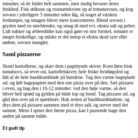
minutter, så de falder helt sammen, men stadig bevarer deres
friskhed. Fisk stilkene og rosmarinkviste op af tomatsovsen, og kog
sovsen i yderligere 5 minutter uden låg, så noget af væsken
fordamper, og smagen bliver mere koncentreret. Blend sovsen i
gryden med en stavblender, og smag til med evt. ekstra salt og peber.
Lidt sukker og æbleeddike kan også gøre en stor forskel, tomater er
meget forskellige, og måske er det netop et ekstra skud syre eller
sødme, sovsen mangler.
Saml pizzaerne
Skræl kartoflerne, og skær dem i papirtynde skiver. Kom først frisk
tomatsovs, så revet ost, kartoffelskiver, hele friske hvidløgsfed og
lidt af de hele basilikumblade på bundene. Tag den varme bageplade
ud, og løft bagepapiret med den ene pizza over på den. Sæt pizzaen
i oven, og bag den i 10-12 minutter. ved den høje varme, så den
bliver helt sprød og gylden på både top og bund. Tag pizzaen ud, og
glid den over på et spækbræt. Hak resten af basilikumbladene, og
drys dem på pizzaen sammen med et drys salt, og server med det
samme. Mens I spiser den første pizza, kan I passende bage den
anden på samme måde.
Et godt tip