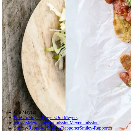
sennepsdressing
senn
epsdressing
Gem opskrift
Morgenmad
Vegetarisk
Gem opskrift
Aftensmad
Forårsmad
Sommermad
Dansk mad
Om Meyers
Om
Om
Meyers
Meyers
Om Meyers
Meyers
Meyers
mission
mission
Meyers mission
Smiley-Rapporter
Smiley-Rapporter
Smiley-Rapporter