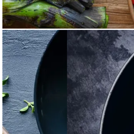
Satja
Satja
de
de
Braiseret
Braiseret
pollo
pollo
oksetværreb
oksetvæ
rreb
Gem opskrift