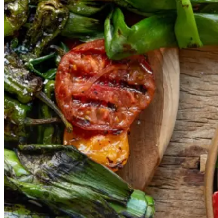
Gem opskrift
Vegansk
Vegetarisk
Vores version af den traditionelle
salat empedrat fra det catalanske
køkken. Spis den med brød som
en let frokost eller i et større
måltid som her. Salbitxada minder
noget om en anden ligeledes
catalansk sauce, romesco. I
Catalonien spises den til såkaldte
calcots, der er små porrelignende
løg. Dem griller man helt sorte, så
fjerner man den yderste skal og
dypper det fløjlsbløde løg i
saucen. Calcots er svære at
opdrive på disse kanter, men små
nye porrer kan bruges.