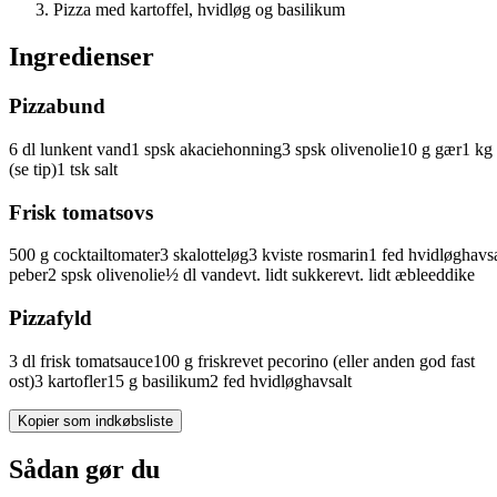
Pizza med kartoffel, hvidløg og basilikum
Ingredienser
Pizzabund
6
dl
lunkent
vand
1
spsk
akaciehonning
3
spsk
olivenolie
10
g
gær
1
kg
(se tip)
1
tsk
salt
Frisk tomatsovs
500
g
cocktailtomater
3
skalotteløg
3
kviste
rosmarin
1
fed
hvidløg
havsa
peber
2
spsk
olivenolie
½
dl
vand
evt. lidt
sukker
evt. lidt
æbleeddike
Pizzafyld
3
dl
frisk
tomatsauce
100
g
friskrevet
pecorino
(eller anden god fast
ost)
3
kartofler
15
g
basilikum
2
fed
hvidløg
havsalt
Kopier som indkøbsliste
Sådan gør du