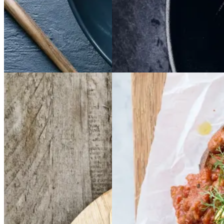
Gem opskrift
Aftensmad
Dansk mad
Vintermad
Aftensmad
Frikadeller
Frikadell
Baked
Baked
er
med
med
beans
beans
på
på
smørspidskål,
smørsp
stegt
stegt
brød
brød
idskål,
kartofler
kartofler
og
og