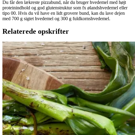
Du får den lækreste pizzabund, når du bruger hvedemel med højt
proteinindhold og god glutenstruktur som fx ølandshvedemel eller
tipo 00. Hvis du vil have en lidt grovere bund, kan du lave dejen
med 700 g sigtet hvedemel og 300 g fuldkornshvedemel.
Relaterede opskrifter
Catalansk
Catalansk
bønnesalat
bønnesala
t
med
med
grillede
grillede
grøntsager
grøntsage
r
og
og
salbitxada-
sauce
salbitxada-
sauce