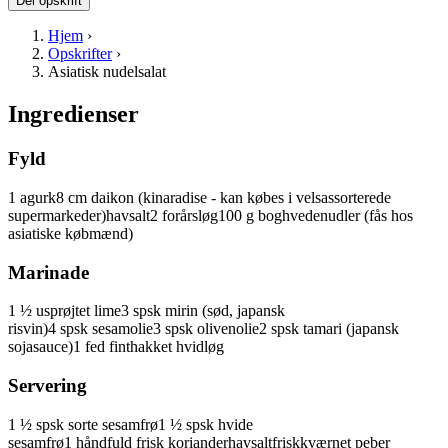
Del opskrift
Hjem
›
Opskrifter
›
Asiatisk nudelsalat
Ingredienser
Fyld
1
agurk
8
cm
daikon
(kinaradise - kan købes i velsassorterede
supermarkeder)
havsalt
2
forårsløg
100
g
boghvedenudler
(fås hos
asiatiske købmænd)
Marinade
1 ½
usprøjtet
lime
3
spsk
mirin
(sød, japansk
risvin)
4
spsk
sesamolie
3
spsk
olivenolie
2
spsk
tamari
(japansk
sojasauce)
1
fed
finthakket
hvidløg
Servering
1 ½
spsk
sorte sesamfrø
1 ½
spsk
hvide
sesamfrø
1
håndfuld
frisk
koriander
havsalt
friskkværnet peber