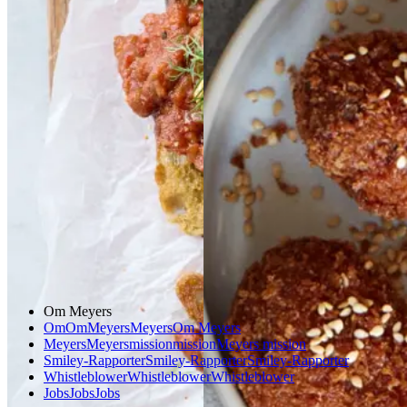
stegt
stegt
brød
brød
sesamkroketter
sesa
mkroketter
med
med
peberfrugtdip
peberf
rugtdip
Gem opskrift
Morgenmad
Vegetarisk
Gem opskrift
Vegetarisk
Om Meyers
Om
Om
Meyers
Meyers
Om Meyers
Meyers
Meyers
mission
mission
Meyers mission
Smiley-Rapporter
Smiley-Rapporter
Smiley-Rapporter
Whistleblower
Whistleblower
Whistleblower
Jobs
Jobs
Jobs