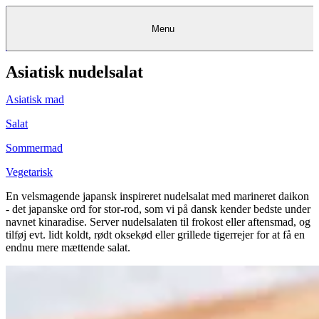
Menu
Asiatisk nudelsalat
Kantine
Restauranter
Køb
Køb
Kantine
gavekort
Restauranter
Kantine
gavekort
&
Køb gavekort
&
Bagerier
Bagerier
Restauranter &
Frokostordning
Bagerier
Kundeservice
Kundeservice
Frokostordning
Kundeservice
Frokostordning
Catering
Foodservice
Catering
Foodservice
&
&
Events
Foodservice
Events
Catering & Events
Asiatisk mad
Madkurser
Detail
Detail
Madkurser
Detail
Log ind
&
&
Teambuilding
Mit Meyers
Teambuilding
Madkurse
& Teambuilding
Projekter
Projekter
&
&
rådgivning
rådgivning
Projekter &
Salat
Opskrifter
rådgivning
Opskrifter
Opskrifter
Eventkalender
Eventkalender
Eventkalender
Sommermad
Vegetarisk
En velsmagende japansk inspireret nudelsalat med marineret daikon
- det japanske ord for stor-rod, som vi på dansk kender bedste under
navnet kinaradise. Server nudelsalaten til frokost eller aftensmad, og
tilføj evt. lidt koldt, rødt oksekød eller grillede tigerrejer for at få en
endnu mere mættende salat.