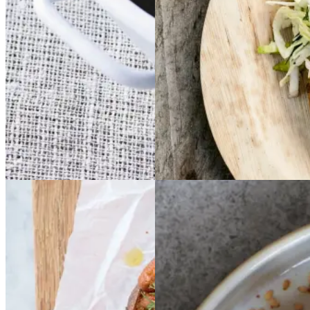
Sommermad
Gem opskrift
Aftensmad
Forårsmad
Sommermad
Dansk mad
Baked
Baked
Aubergine-
beans
beans
på
på
Aubergine-
og
og