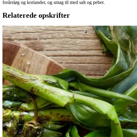
forårsløg og koriander, og smag til med salt og peber.
Relaterede opskrifter
Catalansk
Catalansk
bønnesalat
bønnesala
t
med
med
grillede
grillede
grøntsager
grøntsage
r
og
og
salbitxada-
sauce
salbitxada-
sauce