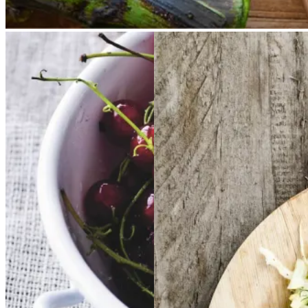
Rysteribs
Rysteribs
Frikadeller
Frikadell
er
med
med
smørspidskål,
smørsp
idskål,
kartofler
kartofler
og
og
Gem opskrift
sennepsdressing
senn
epsdressing
Dessert
Dansk mad