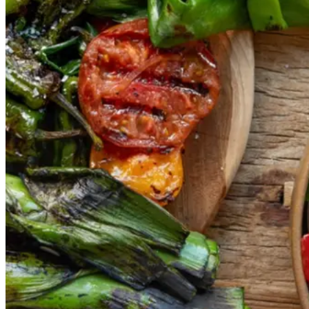
Gem opskrift
Vegansk
Vegetarisk
Vores version af den traditionelle
salat empedrat fra det catalanske
køkken. Spis den med brød som
en let frokost eller i et større
måltid som her. Salbitxada minder
noget om en anden ligeledes
catalansk sauce, romesco. I
Catalonien spises den til såkaldte
calcots, der er små porrelignende
løg. Dem griller man helt sorte, så
fjerner man den yderste skal og
dypper det fløjlsbløde løg i
saucen. Calcots er svære at
opdrive på disse kanter, men små
nye porrer kan bruges.