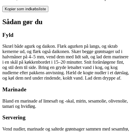
Kopier som indkøbsliste
Sådan gør du
Fyld
Skræl både agurk og daikon. Flæk agurken på langs, og skrab
kernerne ud, og flæk også daikonen. Skær begge grøntsager ud i
halvmåner på 4–5 mm, vend dem med lidt salt, og lad dem marinere
i en skål på køkkenbordet i 15–20 minutter. Snit forårsløgene fint,
og stil dem til side. Bring en gryde letsaltet vand i kog, og kog
nudlerne efter pakkens anvisning. Hæld de kogte nudler i et dørslag,
og køl dem ned under rindende, koldt vand. Lad dem dryppe af.
Marinade
Bland en marinade af limesaft og -skal, mirin, sesamolie, olivenolie,
tamari og hvidløg.
Servering
Vend nudler, marinade og saltede grøntsager sammen med sesamfrø,