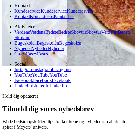
Kontakt
Kundeservice
Kundeservice
Kundeservice
Kontakt
Kontakt
os
os
Kontakt os
Aktiviteter
Verdens
Verdens
Bedste
Bedste
Skovtur
Skovtur
Verdens Bedste
Skovtur
Bageskolen
Bageskolen
Bageskolen
Nyheder
Nyheder
Nyheder
Cases
Cases
Cases
Social
Instagram
Instagram
Instagram
YouTube
YouTube
YouTube
Facebook
Facebook
Facebook
LinkedIn
LinkedIn
LinkedIn
Hold dig opdateret
Tilmeld dig vores nyhedsbrev
Få de bedste opskrifter, tips fra kokkene og nyheder om alt det der
spirer i Meyers' univers.