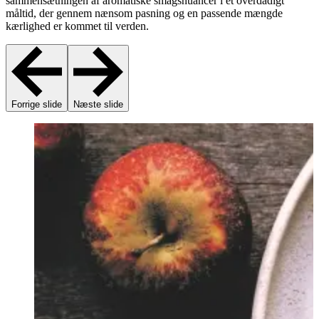
sammensætningen af aromatiske smagsnuancer i et overdådigt
måltid, der gennem nænsom pasning og en passende mængde
kærlighed er kommet til verden.
Forrige slide
Næste slide
F
k
o
p
S