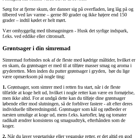
Sørg for at fjerne skum, der danner sig på overfladen, læg låg på og
tilbered ved lav varme – gerne 80 grader og ikke højere end 150
grader – indtil kødet er helt mørt.
Vær omhyggelig med tilsmagningen - Husk det syrlige indspark,
f.eks. ved eddike eller citronsaft.
Grøntsager i din simremad
Simremad forbindes nok af de fleste med kødrige måltider, hvilket er
en skam, da grøntsager er med til at tilføre masser smag og aroma i
gryderetten. Men inden du putter grøntsager i gryden, bør du lige
være opmærksom på nogle ting:
1.
Grøntsager, som simrer med i retten fra start, når i de fleste
tilfælde at koge helt ud, hvilket i nogle retter kan være en fornøjelse,
men ikke altid. For at undgå dette kan du tilføje dine grøntsager
løbende eller mod slutningen, så de forbliver fastere - alt efter deres
individuelle tilberedningstid. Grøntsager som kål og rødbeder er
næsten umulige at koge ud, mens f.eks. kartofler, løg og tomater
radikalt ændrer konsistens og smagsudtryk, efterhånden som de
koger.
2.
Når du laver vegetariske eller veganske retter, er det altid en god