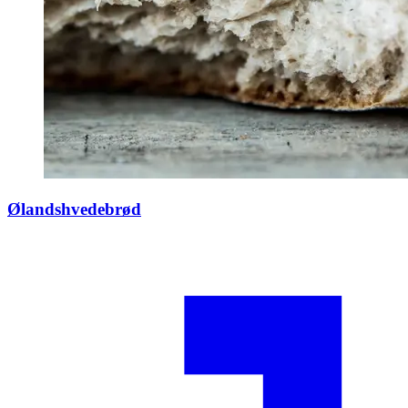
Ølandshvedebrød