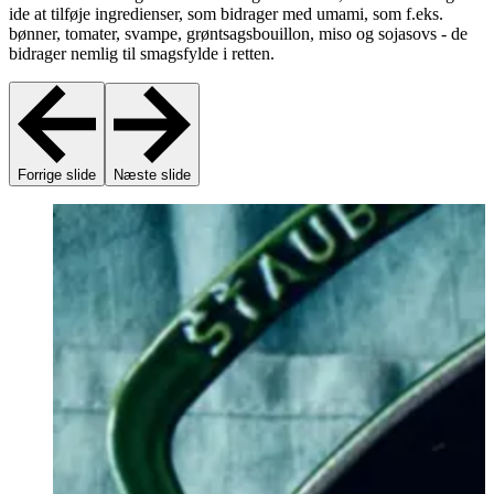
ide at tilføje ingredienser, som bidrager med umami, som f.eks.
bønner, tomater, svampe, grøntsagsbouillon, miso og sojasovs - de
bidrager nemlig til smagsfylde i retten.
Forrige slide
Næste slide
G
u
m
o
S