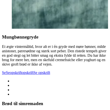
Mungbønnegryde
Et ægte vintermåltid, hvor alt er i én gryde med møre bønner, milde
anistoner, pæresødme og stærk sort peber. Den ristede tempeh giver
en god stegt og let bitter smag og ekstra fylde til retten. Du har ikke
brug for mere her, men en skefuld cremefraiche eller yoghurt og en
skive groft brød er ikke af vejen.
Se
Se
opskrift
opskrift
Se opskrift
Brød til simremaden