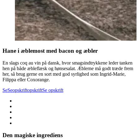
Hane i æblemost med bacon og æbler
En slags coq au vin på dansk, hvor smagsindtrykkene leder tanken
hen på både æbleflæsk og hønsesalat. Æblerne må godt træde frem
her, så brug gerne en sort med god syrlighed som Ingrid-Marie,
Filippa eller Coxorange.
Se
Se
opskrift
opskrift
Se opskrift
Den magiske ingrediens