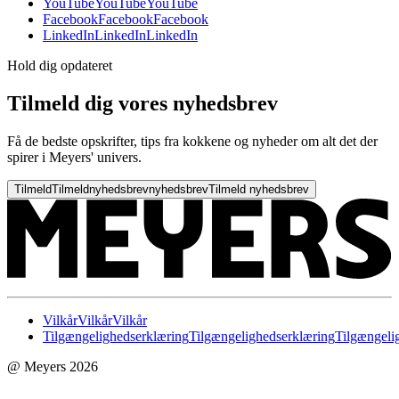
YouTube
YouTube
YouTube
Facebook
Facebook
Facebook
LinkedIn
LinkedIn
LinkedIn
Hold dig opdateret
Tilmeld dig vores nyhedsbrev
Få de bedste opskrifter, tips fra kokkene og nyheder om alt det der
spirer i Meyers' univers.
Tilmeld
Tilmeld
nyhedsbrev
nyhedsbrev
Tilmeld nyhedsbrev
Vilkår
Vilkår
Vilkår
Tilgængelighedserklæring
Tilgængelighedserklæring
Tilgængeli
@ Meyers 2026