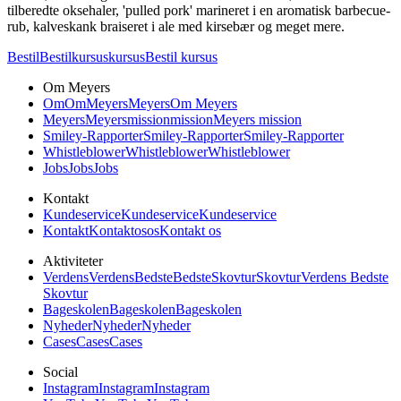
tilberedte oksehaler, 'pulled pork' marineret i en aromatisk barbecue-
rub, kalveskank braiseret i ale med kirsebær og meget mere.
Bestil
Bestil
kursus
kursus
Bestil kursus
Om Meyers
Om
Om
Meyers
Meyers
Om Meyers
Meyers
Meyers
mission
mission
Meyers mission
Smiley-Rapporter
Smiley-Rapporter
Smiley-Rapporter
Whistleblower
Whistleblower
Whistleblower
Jobs
Jobs
Jobs
Kontakt
Kundeservice
Kundeservice
Kundeservice
Kontakt
Kontakt
os
os
Kontakt os
Aktiviteter
Verdens
Verdens
Bedste
Bedste
Skovtur
Skovtur
Verdens Bedste
Skovtur
Bageskolen
Bageskolen
Bageskolen
Nyheder
Nyheder
Nyheder
Cases
Cases
Cases
Social
Instagram
Instagram
Instagram