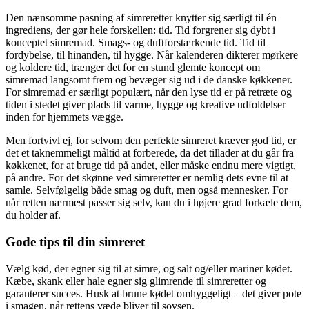
Den nænsomme pasning af simreretter knytter sig særligt til én
ingrediens, der gør hele forskellen: tid. Tid forgrener sig dybt i
konceptet simremad. Smags- og duftforstærkende tid. Tid til
fordybelse, til hinanden, til hygge. Når kalenderen dikterer mørkere
og koldere tid, trænger det for en stund glemte koncept om
simremad langsomt frem og bevæger sig ud i de danske køkkener.
For simremad er særligt populært, når den lyse tid er på retræte og
tiden i stedet giver plads til varme, hygge og kreative udfoldelser
inden for hjemmets vægge.
Men fortvivl ej, for selvom den perfekte simreret kræver god tid, er
det et taknemmeligt måltid at forberede, da det tillader at du går fra
køkkenet, for at bruge tid på andet, eller måske endnu mere vigtigt,
på andre. For det skønne ved simreretter er nemlig dets evne til at
samle. Selvfølgelig både smag og duft, men også mennesker. For
når retten nærmest passer sig selv, kan du i højere grad forkæle dem,
du holder af.
Gode tips til din simreret
Vælg kød, der egner sig til at simre, og salt og/eller mariner kødet.
Kæbe, skank eller hale egner sig glimrende til simreretter og
garanterer succes. Husk at brune kødet omhyggeligt – det giver pote
i smagen, når rettens væde bliver til sovsen.