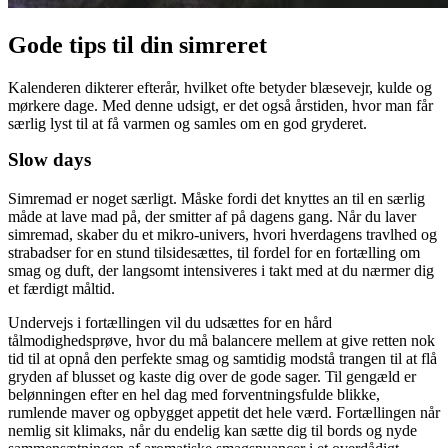
Gode tips til din simreret
Kalenderen dikterer efterår, hvilket ofte betyder blæsevejr, kulde og
mørkere dage. Med denne udsigt, er det også årstiden, hvor man får
særlig lyst til at få varmen og samles om en god gryderet.
Slow days
Simremad er noget særligt. Måske fordi det knyttes an til en særlig
måde at lave mad på, der smitter af på dagens gang. Når du laver
simremad, skaber du et mikro-univers, hvori hverdagens travlhed og
strabadser for en stund tilsidesættes, til fordel for en fortælling om
smag og duft, der langsomt intensiveres i takt med at du nærmer dig
et færdigt måltid.
Undervejs i fortællingen vil du udsættes for en hård
tålmodighedsprøve, hvor du må balancere mellem at give retten nok
tid til at opnå den perfekte smag og samtidig modstå trangen til at flå
gryden af blusset og kaste dig over de gode sager. Til gengæld er
belønningen efter en hel dag med forventningsfulde blikke,
rumlende maver og opbygget appetit det hele værd. Fortællingen når
nemlig sit klimaks, når du endelig kan sætte dig til bords og nyde