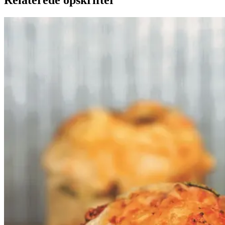
Ølandssnegle
Ølands
snegle
med
med
tomat
tomat
og
og
ost
ost
Gem opskrift
Frokost
Disse supersaftige snegle baseret
på vores ølandshvededej er uhyre
lækre, ungerne elsker dem og hvis
jeg ikke har tid til en ordentlig
frokost, snupper jeg en