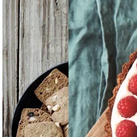
Brunkager
Brunkage
Glutenfri
Glutenfri
r
bærtærte
bærtærte
med
med
bagt
bagt
mandelcreme
mandel
creme
Gem opskrift
Gem opskrift