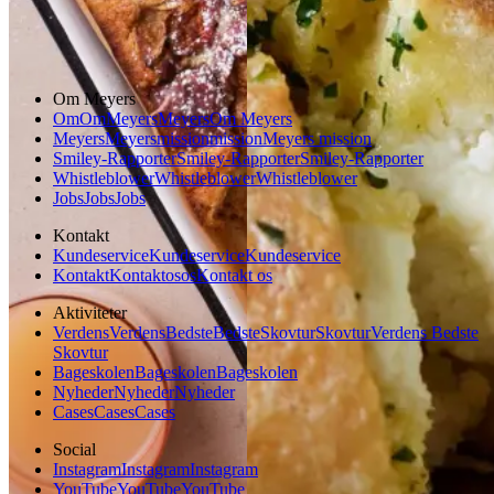
Gem opskrift
Asiatisk mad
Om Meyers
Om
Om
Meyers
Meyers
Om Meyers
Meyers
Meyers
mission
mission
Meyers mission
Smiley-Rapporter
Smiley-Rapporter
Smiley-Rapporter
Whistleblower
Whistleblower
Whistleblower
Jobs
Jobs
Jobs
Kontakt
Kundeservice
Kundeservice
Kundeservice
Kontakt
Kontakt
os
os
Kontakt os
Aktiviteter
Verdens
Verdens
Bedste
Bedste
Skovtur
Skovtur
Verdens Bedste
Skovtur
Bageskolen
Bageskolen
Bageskolen
Nyheder
Nyheder
Nyheder
Cases
Cases
Cases
Social
Instagram
Instagram
Instagram
YouTube
YouTube
YouTube