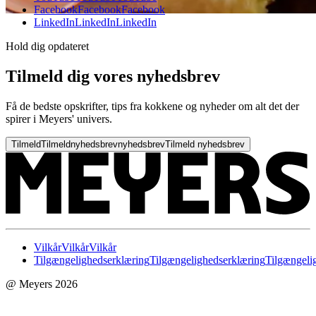
Facebook
Facebook
Facebook
LinkedIn
LinkedIn
LinkedIn
Hold dig opdateret
Tilmeld dig vores nyhedsbrev
Få de bedste opskrifter, tips fra kokkene og nyheder om alt det der
spirer i Meyers' univers.
Tilmeld
Tilmeld
nyhedsbrev
nyhedsbrev
Tilmeld nyhedsbrev
Vilkår
Vilkår
Vilkår
Tilgængelighedserklæring
Tilgængelighedserklæring
Tilgængeli
@ Meyers 2026