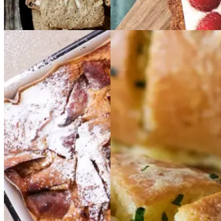
Dessert
Glutenfri
Æblekage
Æblekage
Koreanske
Koreansk
e
hvidløgsboller
hvidlø
gsboller
Gem opskrift
Dessert
Dansk mad