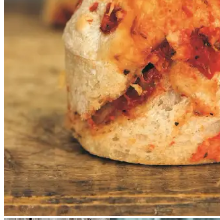
ølandssnegl og jeg gør det med
glæde. Her er sneglene rullet med
rå tomatsauce og comté, men du
kan selvfølgelig variere fyldet.