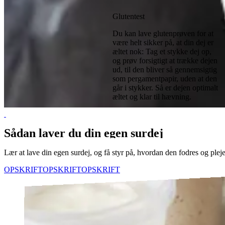
Glutentest
Du kan lave glutenprøven for at
være helt sikker på, at din dej er
æltet nok: Tag et stykke dej op,
og prøv forsigtigt at trække dejen
ud, til den bliver så gennemsigtig
som pergamentpapir, uden at den
går i stykker. Så er dejen optimalt
æltet og klar til hævning.
Sådan laver du din egen surdej
Lær at lave din egen surdej, og få styr på, hvordan den fodres og pleje
OPSKRIFT
OPSKRIFT
OPSKRIFT