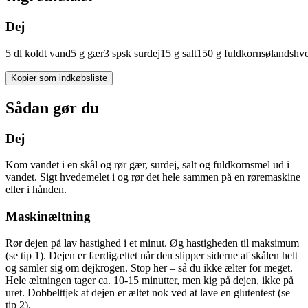
Dej
5
dl
koldt
vand
5
g
gær
3
spsk
surdej
15
g
salt
150
g
fuldkornsølandshv
Kopier som indkøbsliste
Sådan gør du
Dej
Kom vandet i en skål og rør gær, surdej, salt og fuldkornsmel ud i
vandet. Sigt hvedemelet i og rør det hele sammen på en røremaskine
eller i hånden.
Maskinæltning
Rør dejen på lav hastighed i et minut. Øg hastigheden til maksimum
(se tip 1). Dejen er færdigæltet når den slipper siderne af skålen helt
og samler sig om dejkrogen. Stop her – så du ikke ælter for meget.
Hele æltningen tager ca. 10-15 minutter, men kig på dejen, ikke på
uret. Dobbelttjek at dejen er æltet nok ved at lave en glutentest (se
tip 2).