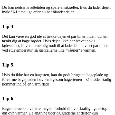
Du kan nedsætte æltetiden og spare armkræfter, hvis du lader dejen
hvile ½-1 time lige efter du har blandet dejen.
Tip 4
Det kan være en god ide at tjekke dejen et par timer inden, du har
tænkt dig at bage brødet. Hvis dejen ikke har hævet nok i
køleskabet, bliver du nemlig nødt til at lade den hæve et par timer
ved stuetemperatur, så gærcellerne lige "vågner" i varmen.
Tip 5
Hvis du ikke har en bagesten, kan du godt bruge en bageplade og
forvarme bagepladen i ovnen ligesom bagestenen – så brødet stadig
kommer ind på en varm flade.
Tip 6
Bagetiderne kan variere meget i forhold til hvor kraftig lige netop
din ovn varmer. De angivne tider og graderne er derfor kun