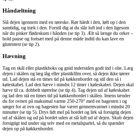
Håndæltning
Slå dejen igennem med en røreske. Rør hårdt i den, løft op i den
samtidig, og træk i den. Forstil dig at du slår luft ind i den ligesom
når du pisker flødeskum i hånden (se tip 3). Ælt så længe du orker –
hold pause og fortsæt med på denne måde indtil du kan lave en
glutentest (se tip 2).
Hævning
Tag en skål eller plastikboks og gnid indersiden godt ind i olie. Læg
dejen i skålen og læg låg eller plastikfilm over, så dejen ikke tørrer
ud. Lad dejen stå en times tid på køkkenbordet og stil den så i
køleskabet. Lad den hæve i mindst 12 timer i køleskabet. Dejen skal
hæve til ca. dobbelt størrelse (se tip 4). Tag dejen ud af køleskabet
og lad den stå en times tid på køkkenbordet i skålen. Imens tænder
du for ovnen på maksimal varme 250-270° med en bagesten i og
sørger for at ovn og bagesten har været gennemvarmet i mindst 20
minutter (se tip 5). Drys lidt mel på bordet og lirk så forsigtig dejen
ud af skålen og ud på bordet uden at slå luft ud af dejen. Skub dejen
forsigtigt ind under sig selv med en metalspartel, så du spænder
dejen op på køkkenbordet.