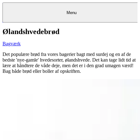
Menu
Ølandshvedebrød
Kantine
Restauranter
Køb
Køb
Kantine
gavekort
Restauranter
Kantine
gavekort
&
Køb gavekort
&
Bagerier
Bagerier
Restauranter &
Frokostordning
Bagerier
Kundeservice
Kundeservice
Frokostordning
Kundeservice
Frokostordning
Catering
Foodservice
Catering
Foodservice
&
&
Events
Foodservice
Events
Catering & Events
Bagværk
Madkurser
Detail
Detail
Madkurser
Detail
Log ind
&
&
Teambuilding
Mit Meyers
Teambuilding
Madkurse
& Teambuilding
Projekter
Projekter
&
&
rådgivning
rådgivning
Projekter &
Det populære brød fra vores bagerier bagt med surdej og en af de
Opskrifter
rådgivning
Opskrifter
Opskrifter
bedste 'nye-gamle' hvedesorter, ølandshvede. Det kan tage lidt tid at
Eventkalender
Eventkalender
Eventkalender
lære at håndtere de våde deje, men det er i den grad umagen værd!
Bag både brød eller boller af opskriften.