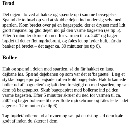
Brød
Del dejen i to ved at hakke og spænde op i samme bevægelse.
Spænd de to brød op ved at skubbe dejen ind under sig selv med
spartlen. Kom brødet over på en bagespade, der er drysset med lidt
groft majsmel og glid dejen ind på den varme bagesten (se tip 5).
Efter 5 minutter skruer du ned for varmen til ca. 240° og bager
brødet til det er flot mørkebrunt, og føles let og lyder hult, når du
banker på brødet – det tager ca. 30 minutter (se tip 6).
Boller
Hak og spænd i dejen med spartlen, så du får hakket en lang
dejbane løs. Spænd dejebanen op som var det et 'baguette'. Læg et
stykke bagepapir på bagsiden af en kold bageplade. Hak firkantede
boller ud af 'baguetten' og løft dem forsigtigt op med spartlen, og sæt
dem på bagepapiret. Skub bagepapiret med bollerne ind på den
varme bagesten. Efter 5 minutter skruer du ned for varmen til ca.
240° og bager bollerne til de er flotte mørkebrune og føles lette – det
tager ca. 12 minutter (se tip 6).
Tag brødet/bollerne ud af ovnen og sæt på en rist og lad dem køle
godt af inden du skærer i dem.