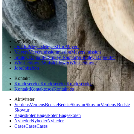
Forårsmad
Sommermad
Dansk mad
Om Meyers
Om
Om
Meyers
Meyers
Om Meyers
Meyers
Meyers
mission
mission
Meyers mission
Smiley-Rapporter
Smiley-Rapporter
Smiley-Rapporter
Whistleblower
Whistleblower
Whistleblower
Jobs
Jobs
Jobs
Kontakt
Kundeservice
Kundeservice
Kundeservice
Kontakt
Kontakt
os
os
Kontakt os
Aktiviteter
Verdens
Verdens
Bedste
Bedste
Skovtur
Skovtur
Verdens Bedste
Skovtur
Bageskolen
Bageskolen
Bageskolen
Nyheder
Nyheder
Nyheder
Cases
Cases
Cases