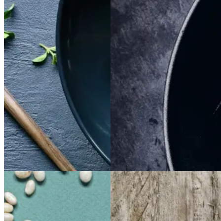
Satja
Satja
de
de
Braiseret
Braiseret
pollo
pollo
oksetværreb
oksetvæ
rreb
Gem opskrift
Gem opskrift
Aftensmad
Dansk mad
Vintermad
Aftensmad