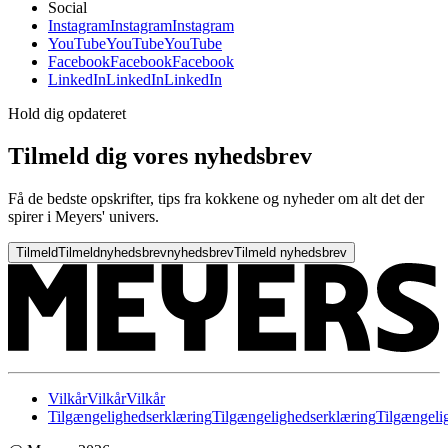
Social
Instagram
Instagram
Instagram
YouTube
YouTube
YouTube
Facebook
Facebook
Facebook
LinkedIn
LinkedIn
LinkedIn
Hold dig opdateret
Tilmeld dig vores nyhedsbrev
Få de bedste opskrifter, tips fra kokkene og nyheder om alt det der
spirer i Meyers' univers.
Tilmeld
Tilmeld
nyhedsbrev
nyhedsbrev
Tilmeld nyhedsbrev
Vilkår
Vilkår
Vilkår
Tilgængelighedserklæring
Tilgængelighedserklæring
Tilgængeli