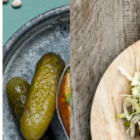
Sloppy
Sloppy
Joe
Joe
Frikadeller
Frikadell
er
med
med
smørspidskål,
smørsp
idskål,
kartofler
kartofler
og
og
Gem opskrift
sennepsdressing
senn
epsdressing
Morgenmad
Frokost
Gem opskrift
Aftensmad