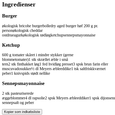
Ingredienser
Burger
økologisk bricohe
burgerbolle
dry aged
burger bøf
200 g pr.
person
økologisk
cheddar
ost
drueagurk
økologisk
rødløg
ketchup
sennepsmayonnaise
Ketchup
600
g
tomater
skåret i mindre stykker (gerne
blommetomater)
1
stk
skrællet
æble
i små
tern
2
stk
finthakket
løg
1
fed
hvidløg
presset
3
spsk
brun farin
eller
muscuvadosukker
½
dl
Meyers
æbleeddike
1
tsk
salt
friskkværnet
peber
1
knivspids
stødt
nellike
Sennepsmayonnaise
2
stk
pasteuriserede
æggeblommer
4
dl
rapsolie
2
spsk
Meyers
æbleeddiker
1
spsk
dijonsen
sennep
salt og peber
Kopier som indkøbsliste