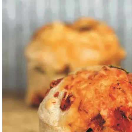
ost
ost
Gem opskrift
Frokost
Disse supersaftige snegle baseret
på vores ølandshvededej er uhyre
lækre, ungerne elsker dem og hvis
jeg ikke har tid til en ordentlig
frokost, snupper jeg en
ølandssnegl og jeg gør det med
glæde. Her er sneglene rullet med
rå tomatsauce og comté, men du
kan selvfølgelig variere fyldet.