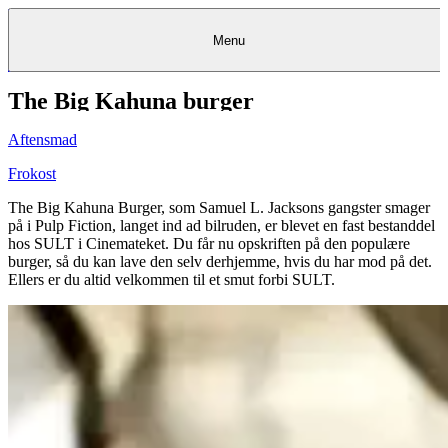
Menu
The Big Kahuna burger
Kantine
Restauranter
Køb
Køb
Kantine
gavekort
Restauranter
Kantine
gavekort
&
Køb gavekort
&
Bagerier
Bagerier
Restauranter &
Frokostordning
Bagerier
Kundeservice
Kundeservice
Frokostordning
Kundeservice
Frokostordning
Catering
Foodservice
Catering
Foodservice
&
&
Events
Foodservice
Events
Catering & Events
Aftensmad
Madkurser
Detail
Detail
Madkurser
Detail
Log ind
&
&
Teambuilding
Mit Meyers
Teambuilding
Madkurse
& Teambuilding
Projekter
Projekter
&
&
rådgivning
rådgivning
Projekter &
Frokost
Opskrifter
rådgivning
Opskrifter
Opskrifter
Eventkalender
Eventkalender
Eventkalender
The Big Kahuna Burger, som Samuel L. Jacksons gangster smager
på i Pulp Fiction, langet ind ad bilruden, er blevet en fast bestanddel
hos SULT i Cinemateket. Du får nu opskriften på den populære
burger, så du kan lave den selv derhjemme, hvis du har mod på det.
Ellers er du altid velkommen til et smut forbi SULT.