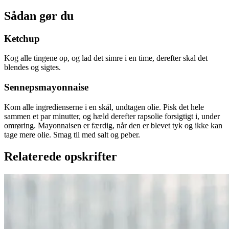
Sådan gør du
Ketchup
Kog alle tingene op, og lad det simre i en time, derefter skal det
blendes og sigtes.
Sennepsmayonnaise
Kom alle ingredienserne i en skål, undtagen olie. Pisk det hele
sammen et par minutter, og hæld derefter rapsolie forsigtigt i, under
omrøring. Mayonnaisen er færdig, når den er blevet tyk og ikke kan
tage mere olie. Smag til med salt og peber.
Relaterede opskrifter
Ølandssnegle
Ølands
snegle
med
med
tomat
tomat
og
og