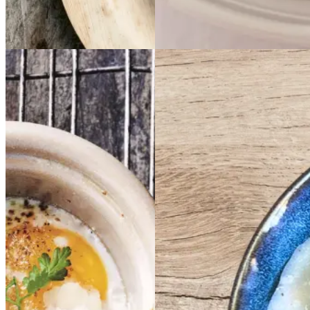
Sommermad
Dansk mad
Æg
Æg
i
i
Beanotto
Beanotto
kokotte
kokotte
på
på
hvide
hvide
med
med
bønner
bønner
kantereller
kanterell
med
med
er
og
og
høost
høost
persille
persille