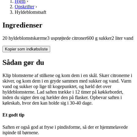
Hjem
›
Opskrifter
›
Hyldeblomstsaft
Ingredienser
20
hyldeblomstskærme
3
usprøjtede
citroner
600
g
sukker
2
liter
vand
Kopier som indkøbsliste
Sådan gør du
Klip blomsterne af stilkene og kom dem i en skål. Skær citronerne i
skiver, og kom dem i en gryde sammen med sukker og vand. Varm
vand og sukker op lige til kogepunktet, og hæld det over
hyldeblomsterne. Lad saften trække i 12 timer på køkkebordet,
inden du sigter den og hælder den på flasker. Opbevar saften i
køleskab, hvor den kan holde sig i 30-40 dage.
Et godt tip
Saften er også god at fryse i pindisforme, så der er hjemmelavede
ispinde til børnene.