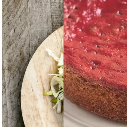
Frikadeller
Frikadell
Bygkage
Bygkage
er
med
med
med
med
smørspidskål,
smørsp
ribssirup
ribssirup
idskål,
kartofler
kartofler
og
og
sennepsdressing
senn
epsdressing
Gem opskrift
Dessert
Dansk mad
Sommermad
Gem opskrift
Aftensmad
Forårsmad