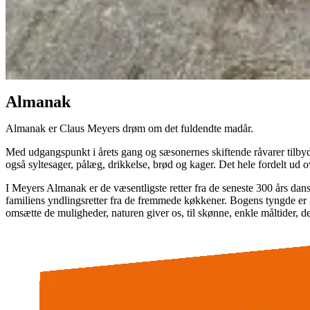
Almanak
Almanak er Claus Meyers drøm om det fuldendte madår.
Med udgangspunkt i årets gang og sæsonernes skiftende råvarer tilbyd
også syltesager, pålæg, drikkelse, brød og kager. Det hele fordelt ud o
I Meyers Almanak er de væsentligste retter fra de seneste 300 års dan
familiens yndlingsretter fra de fremmede køkkener. Bogens tyngde er i
omsætte de muligheder, naturen giver os, til skønne, enkle måltider, de