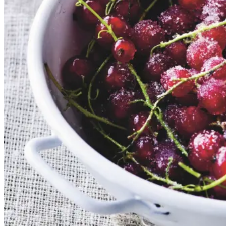
Gem opskrift
Dessert
Dansk mad
Sommermad
De rødlige bær er en sand
sommerklassiker. De har en frisk
og syrlig smag, som når de koges
op med sukker, udgør et dejligt
tilbehør til søde sager. De kan
serveres både til is, en kage eller
bare med letpisket flødeskum eller
skyr rørt lind med lidt mælk.