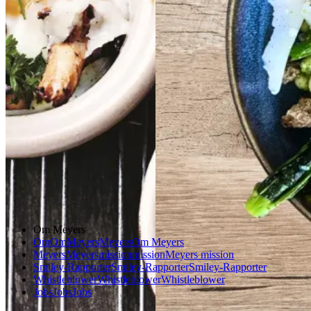
Gem opskrift
Gem opskrift
Frokost
Aftensmad
Morgenmad
Sommermad
Glutenfri
Vegetarisk
Sommermad
Efterårsmad
Vintermad
Om Meyers
Om
Om
Meyers
Meyers
Om Meyers
Meyers
Meyers
mission
mission
Meyers mission
Smiley-Rapporter
Smiley-Rapporter
Smiley-Rapporter
Whistleblower
Whistleblower
Whistleblower
Jobs
Jobs
Jobs