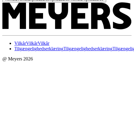
Vilkår
Vilkår
Vilkår
Tilgængelighedserklæring
Tilgængelighedserklæring
Tilgængeli
@ Meyers 2026