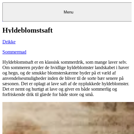
Menu
Hyldeblomstsaft
Kantine
Restauranter
Køb
Køb
Kantine
gavekort
Restauranter
Kantine
gavekort
&
Køb gavekort
&
Bagerier
Bagerier
Restauranter &
Frokostordning
Bagerier
Kundeservice
Kundeservice
Frokostordning
Kundeservice
Frokostordning
Catering
Foodservice
Catering
Foodservice
&
&
Events
Foodservice
Events
Catering & Events
Drikke
Madkurser
Detail
Detail
Madkurser
Detail
Log ind
&
&
Teambuilding
Mit Meyers
Teambuilding
Madkurse
& Teambuilding
Projekter
Projekter
&
&
rådgivning
rådgivning
Projekter &
Sommermad
Opskrifter
rådgivning
Opskrifter
Opskrifter
Eventkalender
Eventkalender
Eventkalender
Hyldeblomstsaft er en klassisk sommerdrik, som mange laver selv.
Om sommeren pryder de hvidlige hyldeblomster landskabet i haver
og hegn, og de smukke blomsterskærme byder på et væld af
anvendelsesmuligheder inden de bliver til de sorte bær senere på
sæsonen. Det er oplagt at lave saft af de nyplukkede hyldeblomster.
Det er nemt og hurtigt at lave og giver en både sommerlig og
forfriskende drik til glæde for både store og små.