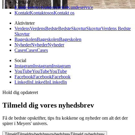
Kontakt
Kundeservice
Kundeservice
Kundeservice
Kontakt
Kontakt
os
os
Kontakt os
Aktiviteter
Verdens
Verdens
Bedste
Bedste
Skovtur
Skovtur
Verdens Bedste
Skovtur
Bageskolen
Bageskolen
Bageskolen
Nyheder
Nyheder
Nyheder
Cases
Cases
Cases
Social
Instagram
Instagram
Instagram
YouTube
YouTube
YouTube
Facebook
Facebook
Facebook
LinkedIn
LinkedIn
LinkedIn
Hold dig opdateret
Tilmeld dig vores nyhedsbrev
Få de bedste opskrifter, tips fra kokkene og nyheder om alt det der
spirer i Meyers' univers.
Tilmeld
Tilmeld
nyhedsbrev
nyhedsbrev
Tilmeld nyhedsbrev