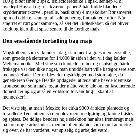
100 g blødt smør 2 spsk. æblecidereddike 1 spsk. sennep ½ dl
hvedeøl Havsalt og friskkværnet peber 2 håndfulde blandede
krydderurter (kørvel, persille, basilikum) 4 majskolber Rør smørret
op med eddike, sennep, øl, salt, peber og finthakkede urter. Når
smørret er rørt godt sammen, så sæt det i køleskabet, så det bliver
koldt og klart til at spise senere til de færdige majs.
Den enestående fortælling bag majs
Majskolben, som vi kender i dag, stammer fra græsarten teosinthe,
som groede på sletterne for 14.000 år siden i det, vi i dag kalder
Mellemamerika. Med sine små kantede kolber og uspiselige hårde
frøkappe var den ikke noget, man umiddelbart ville kategorisere som
menneskeføde. Derfor blev der også kigget med store øjne, da
genetikeren George Beadle opdagede, at teosinthe havde identiske
kromosomer som majs, og at der måtte være tale om en fascinerende
domesticering og altså en voldsom forvandling – skabt af
mennesker!
Det viste sig, at man i Mexico for cirka 9000 år siden plantede og
forædlede Teosinthen, så den blev mere medgørlig og kunne høstes
og spises. De tidlige bønders nøje selektion har altså frembragt majs
på kun nogle årtusinder - men ud af en plante, som man kan undre
sig over, de har vurderet, var spiselig og arbejdet værd.