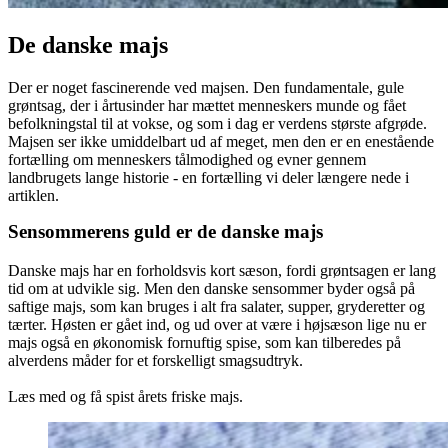
De danske majs
Der er noget fascinerende ved majsen. Den fundamentale, gule
grøntsag, der i årtusinder har mættet menneskers munde og fået
befolkningstal til at vokse, og som i dag er verdens største afgrøde.
Majsen ser ikke umiddelbart ud af meget, men den er en enestående
fortælling om menneskers tålmodighed og evner gennem
landbrugets lange historie - en fortælling vi deler længere nede i
artiklen.
Sensommerens guld er de danske majs
Danske majs har en forholdsvis kort sæson, fordi grøntsagen er lang
tid om at udvikle sig. Men den danske sensommer byder også på
saftige majs, som kan bruges i alt fra salater, supper, gryderetter og
tærter. Høsten er gået ind, og ud over at være i højsæson lige nu er
majs også en økonomisk fornuftig spise, som kan tilberedes på
alverdens måder for et forskelligt smagsudtryk.
Læs med og få spist årets friske majs.