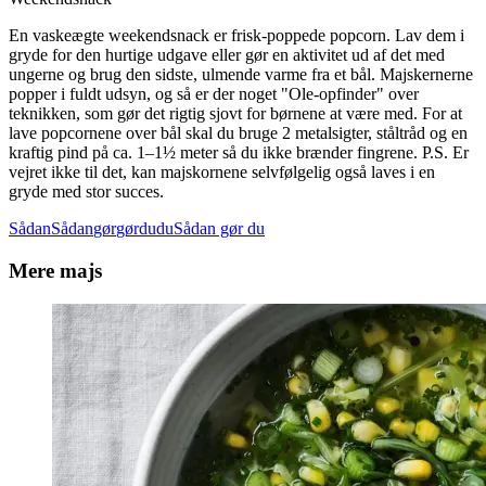
En vaskeægte weekendsnack er frisk-poppede popcorn. Lav dem i
gryde for den hurtige udgave eller gør en aktivitet ud af det med
ungerne og brug den sidste, ulmende varme fra et bål. Majskernerne
popper i fuldt udsyn, og så er der noget "Ole-opfinder" over
teknikken, som gør det rigtig sjovt for børnene at være med. For at
lave popcornene over bål skal du bruge 2 metalsigter, ståltråd og en
kraftig pind på ca. 1–1½ meter så du ikke brænder fingrene. P.S. Er
vejret ikke til det, kan majskornene selvfølgelig også laves i en
gryde med stor succes.
Sådan
Sådan
gør
gør
du
du
Sådan gør du
Mere majs