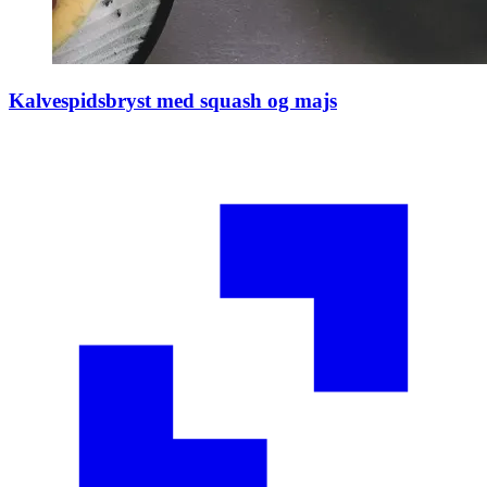
Kalvespidsbryst med squash og majs