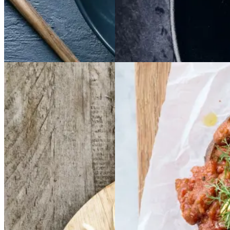
Aftensmad
Dansk mad
Vintermad
Aftensmad
Frikadeller
Frikadell
Baked
Baked
er
med
med
beans
beans
på
på
smørspidskål,
smørsp
stegt
stegt
brød
brød
idskål,
kartofler
kartofler
og
og
sennepsdressing
senn