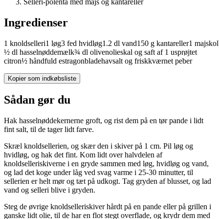
Selleri-polenta med majs og kantareller
Ingredienser
1
knoldselleri
1
løg
3
fed
hvidløg
1.2
dl
vand
150
g
kantareller
1
majskol
½
dl
hasselnøddemælk
¾
dl
olivenolie
skal og saft af 1 usprøjtet
citron
½
håndfuld
estragonblade
havsalt og friskkværnet peber
Kopier som indkøbsliste
Sådan gør du
Hak hasselnøddekernerne groft, og rist dem på en tør pande i lidt
fint salt, til de tager lidt farve.
Skræl knoldsellerien, og skær den i skiver på 1 cm. Pil løg og
hvidløg, og hak det fint. Kom lidt over halvdelen af
knoldselleriskiverne i en gryde sammen med løg, hvidløg og vand,
og lad det koge under låg ved svag varme i 25-30 minutter, til
sellerien er helt mør og tæt på udkogt. Tag gryden af blusset, og lad
vand og selleri blive i gryden.
Steg de øvrige knoldselleriskiver hårdt på en pande eller på grillen i
ganske lidt olie, til de har en flot stegt overflade, og krydr dem med