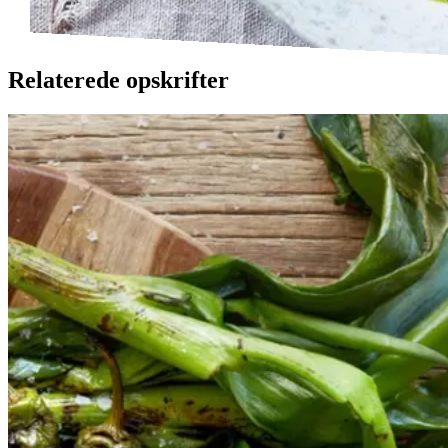
Relaterede opskrifter
Catalansk
Catalansk
bønnesalat
bønnesala
t
med
med
grillede
grillede
grøntsager
grøntsage
r
og
og
salbitxada-
sauce
salbitxada-
sauce