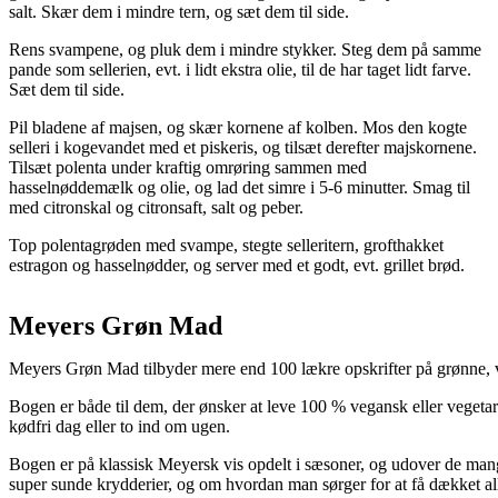
salt. Skær dem i mindre tern, og sæt dem til side.
Rens svampene, og pluk dem i mindre stykker. Steg dem på samme
pande som sellerien, evt. i lidt ekstra olie, til de har taget lidt farve.
Sæt dem til side.
Pil bladene af majsen, og skær kornene af kolben. Mos den kogte
selleri i kogevandet med et piskeris, og tilsæt derefter majskornene.
Tilsæt polenta under kraftig omrøring sammen med
hasselnøddemælk og olie, og lad det simre i 5-6 minutter. Smag til
med citronskal og citronsaft, salt og peber.
Top polentagrøden med svampe, stegte selleritern, grofthakket
estragon og hasselnødder, og server med et godt, evt. grillet brød.
Meyers Grøn Mad
Meyers Grøn Mad tilbyder mere end 100 lækre opskrifter på grønne, v
Bogen er både til dem, der ønsker at leve 100 % vegansk eller vegetari
kødfri dag eller to ind om ugen.
Bogen er på klassisk Meyersk vis opdelt i sæsoner, og udover de man
super sunde krydderier, og om hvordan man sørger for at få dækket all