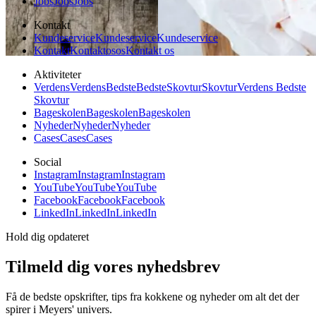
Jobs
Jobs
Jobs
Kontakt
Kundeservice
Kundeservice
Kundeservice
Kontakt
Kontakt
os
os
Kontakt os
Aktiviteter
Verdens
Verdens
Bedste
Bedste
Skovtur
Skovtur
Verdens Bedste
Skovtur
Bageskolen
Bageskolen
Bageskolen
Nyheder
Nyheder
Nyheder
Cases
Cases
Cases
Social
Instagram
Instagram
Instagram
YouTube
YouTube
YouTube
Facebook
Facebook
Facebook
LinkedIn
LinkedIn
LinkedIn
Hold dig opdateret
Tilmeld dig vores nyhedsbrev
Få de bedste opskrifter, tips fra kokkene og nyheder om alt det der
spirer i Meyers' univers.