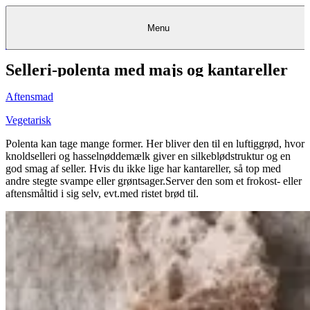
Menu
Selleri-polenta med majs og kantareller
Kantine
Restauranter
Køb
Køb
Kantine
gavekort
Restauranter
Kantine
gavekort
&
Køb gavekort
&
Bagerier
Bagerier
Restauranter &
Frokostordning
Bagerier
Kundeservice
Kundeservice
Frokostordning
Kundeservice
Frokostordning
Catering
Foodservice
Catering
Foodservice
&
&
Events
Foodservice
Events
Catering & Events
Aftensmad
Madkurser
Detail
Detail
Madkurser
Detail
Log ind
&
&
Teambuilding
Mit Meyers
Teambuilding
Madkurse
& Teambuilding
Projekter
Projekter
&
&
rådgivning
rådgivning
Projekter &
Vegetarisk
Opskrifter
rådgivning
Opskrifter
Opskrifter
Eventkalender
Eventkalender
Eventkalender
Polenta kan tage mange former. Her bliver den til en luftiggrød, hvor
knoldselleri og hasselnøddemælk giver en silkeblødstruktur og en
god smag af seller. Hvis du ikke lige har kantareller, så top med
andre stegte svampe eller grøntsager.Server den som et frokost- eller
aftensmåltid i sig selv, evt.med ristet brød til.