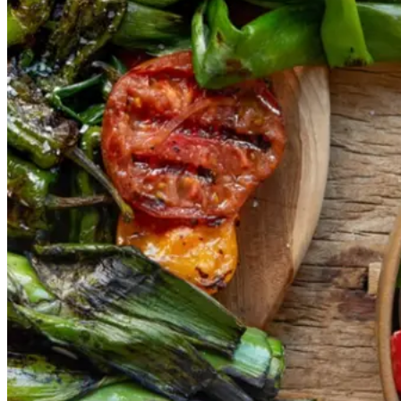
Gem opskrift
Vegansk
Vegetarisk
Vores version af den traditionelle
salat empedrat fra det catalanske
køkken. Spis den med brød som
en let frokost eller i et større
måltid som her. Salbitxada minder
noget om en anden ligeledes
catalansk sauce, romesco. I
Catalonien spises den til såkaldte
calcots, der er små porrelignende
løg. Dem griller man helt sorte, så
fjerner man den yderste skal og
dypper det fløjlsbløde løg i
saucen. Calcots er svære at
opdrive på disse kanter, men små
nye porrer kan bruges.