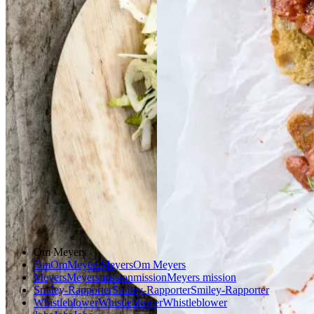
epsdressing
Gem opskrift
Morgenmad
Vegetarisk
Gem opskrift
Aftensmad
Forårsmad
Sommermad
Dansk mad
Om Meyers
Om
Om
Meyers
Meyers
Om Meyers
Meyers
Meyers
mission
mission
Meyers mission
Smiley-Rapporter
Smiley-Rapporter
Smiley-Rapporter
Whistleblower
Whistleblower
Whistleblower