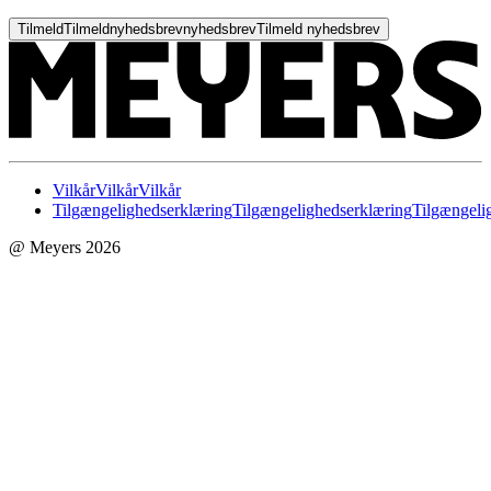
Tilmeld
Tilmeld
nyhedsbrev
nyhedsbrev
Tilmeld nyhedsbrev
Vilkår
Vilkår
Vilkår
Tilgængelighedserklæring
Tilgængelighedserklæring
Tilgængeli
@ Meyers 2026