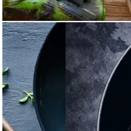
Satja
Satja
de
de
Braiseret
Braiseret
pollo
pollo
oksetværreb
oksetvæ
rreb
Gem opskrift
Gem opskrift