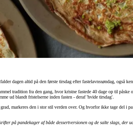
alder dagen altid på den første tirsdag efter fastelavnssøndag, også ken
mel tradition fra den gang, hvor kristne fastede 40 dage op til påske o
me ud blandt fristelserne inden fasten - deraf 'hvide tirsdag'.
ad, markeres den i stor stil verden over. Og hvorfor ikke tage del i pa
krifter på pandekager af både dessertversionen og de salte slags, der 