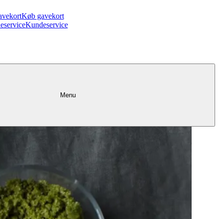
avekort
Køb gavekort
eservice
Kundeservice
Menu