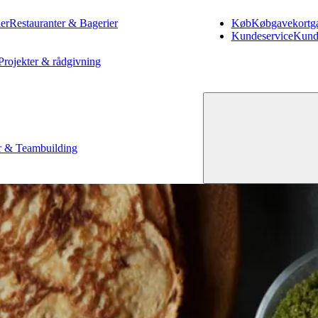
er
Restauranter & Bagerier
Køb
Køb
gavekort
g
Kundeservice
Kund
Projekter & rådgivning
 & Teambuilding