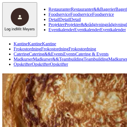
Restauranter
Restauranter
&
&
Bagerier
Bageri
Foodservice
Foodservice
Foodservice
Detail
Detail
Detail
Projekter
Projekter
&
&
rådgivning
rådgivning
Log ind
Mit Meyers
Eventkalender
Eventkalender
Eventkalender
Kantine
Kantine
Kantine
Frokostordning
Frokostordning
Frokostordning
Catering
Catering
&
&
Events
Events
Catering & Events
Madkurser
Madkurser
&
&
Teambuilding
Teambuilding
Madkurser
Opskrifter
Opskrifter
Opskrifter