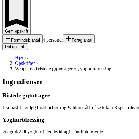
Gem opskrift
4 personer
Formindsk antal
Forøg antal
Del opskrift
Hjem
›
Opskrifter
›
Wraps med ristede grøntsager og yoghurtdressing
Ingredienser
Ristede grøntsager
1
squash
1
rødløg
1
rød peberfrugt
½
blomkål
1
dåse
kikært
3
spsk
olive
Yoghurtdressing
½
agurk
2
dl
yoghurt
1
fed
hvidløg
1
håndfuld
mynte