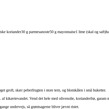
iske
koriander
30
g
parmesanoste
50
g
mayonnaise
1
lime
(skal og saft)
ha
get groft, skær peberfrugten i store tern, og blomkålen i små buketter.
f kikærtevandet. Vend det hele med olivenolie, korianderfrø, garam masa
gange undervejs, så grøntsagerne bliver jævnt ristet.