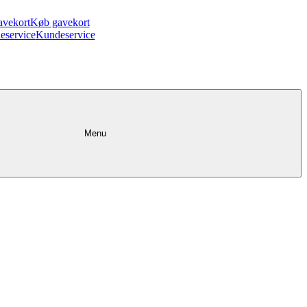
avekort
Køb gavekort
eservice
Kundeservice
Menu