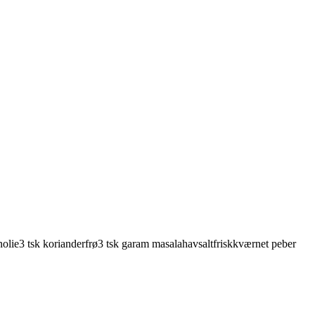
nolie
3
tsk
korianderfrø
3
tsk
garam masala
havsalt
friskkværnet peber