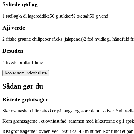
Syltede rødløg
1
rødløg
½
dl
lagereddike
50
g
sukker
½
tsk
salt
50
g
vand
Aji verde
2
friske grønne
chilipeber
(f.eks. jalapenos)
2
fed
hvidløg
1
håndfuld
fr
Desuden
4
hvedetortillas
1
lime
Kopier som indkøbsliste
Sådan gør du
Ristede grøntsager
Skær squashen i fire stykker på langs, og skær dem i skiver. Snit rødlø
Kom grøntsagerne i et ovnfast fad, sammen med kikærterne og 1 spsk. a
Rist grøntsagerne i ovnen ved 190° i ca. 45 minutter. Rør rundt et par 