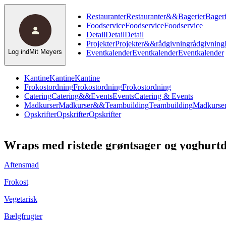
Restauranter
Restauranter
&
&
Bagerier
Bageri
Foodservice
Foodservice
Foodservice
Detail
Detail
Detail
Projekter
Projekter
&
&
rådgivning
rådgivning
Log ind
Mit Meyers
Eventkalender
Eventkalender
Eventkalender
Kantine
Kantine
Kantine
Frokostordning
Frokostordning
Frokostordning
Catering
Catering
&
&
Events
Events
Catering & Events
Madkurser
Madkurser
&
&
Teambuilding
Teambuilding
Madkurser
Opskrifter
Opskrifter
Opskrifter
Wraps med ristede grøntsager og yoghurtd
Aftensmad
Frokost
Vegetarisk
Bælgfrugter