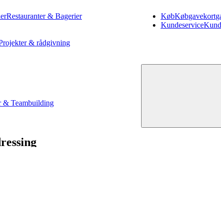
er
Restauranter & Bagerier
Køb
Køb
gavekort
g
Kundeservice
Kund
Projekter & rådgivning
 & Teambuilding
ressing