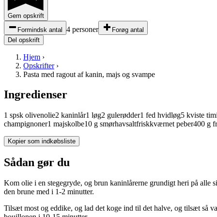
Gem opskrift
4 personer
Formindsk antal
Forøg antal
Del opskrift
Hjem
›
Opskrifter
›
Pasta med ragout af kanin, majs og svampe
Ingredienser
1
spsk
olivenolie
2
kaninlår
1
løg
2
gulerødder
1
fed
hvidløg
5
kviste
tim
champignoner
1
majskolbe
10
g
smør
havsalt
friskkværnet peber
400
g
f
Kopier som indkøbsliste
Sådan gør du
Kom olie i en stegegryde, og brun kaninlårerne grundigt heri på alle s
den brune med i 1-2 minutter.
Tilsæt most og eddike, og lad det koge ind til det halve, og tilsæt så va
bouillonen i 10-15 minutter.