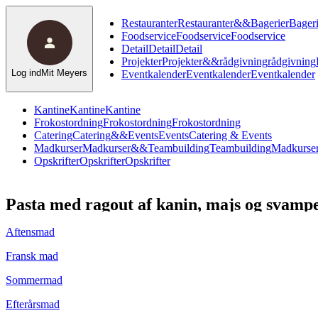
Restauranter
Restauranter
&
&
Bagerier
Bageri
Foodservice
Foodservice
Foodservice
Detail
Detail
Detail
Projekter
Projekter
&
&
rådgivning
rådgivning
Log ind
Mit Meyers
Eventkalender
Eventkalender
Eventkalender
Kantine
Kantine
Kantine
Frokostordning
Frokostordning
Frokostordning
Catering
Catering
&
&
Events
Events
Catering & Events
Madkurser
Madkurser
&
&
Teambuilding
Teambuilding
Madkurser
Opskrifter
Opskrifter
Opskrifter
Pasta med ragout af kanin, majs og svamp
Aftensmad
Fransk mad
Sommermad
Efterårsmad