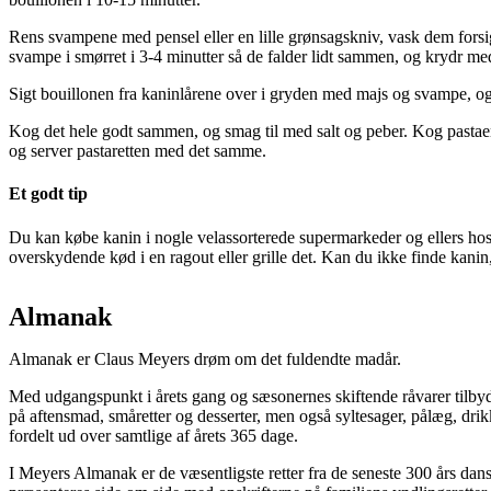
Rens svampene med pensel eller en lille grønsagskniv, vask dem forsi
svampe i smørret i 3-4 minutter så de falder lidt sammen, og krydr med
Sigt bouillonen fra kaninlårene over i gryden med majs og svampe, og 
Kog det hele godt sammen, og smag til med salt og peber. Kog pastaen
og server pastaretten med det samme.
Et godt tip
Du kan købe kanin i nogle velassorterede supermarkeder og ellers hos s
overskydende kød i en ragout eller grille det. Kan du ikke finde kanin,
Almanak
Almanak er Claus Meyers drøm om det fuldendte madår.
Med udgangspunkt i årets gang og sæsonernes skiftende råvarer tilby
på aftensmad, småretter og desserter, men også syltesager, pålæg, drik
fordelt ud over samtlige af årets 365 dage.
I Meyers Almanak er de væsentligste retter fra de seneste 300 års dan