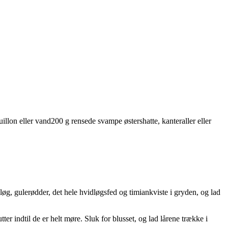
uillon eller vand
200
g
rensede
svampe
østershatte, kanteraller eller
løg, gulerødder, det hele hvidløgsfed og timiankviste i gryden, og lad
ter indtil de er helt møre. Sluk for blusset, og lad lårene trække i