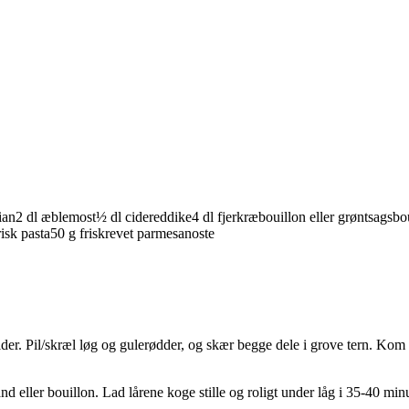
ian
2
dl
æblemost
½
dl
cidereddike
4
dl
fjerkræbouillon
eller grøntsagsbo
risk
pasta
50
g
friskrevet
parmesanoste
ider. Pil/skræl løg og gulerødder, og skær begge dele i grove tern. Kom 
nd eller bouillon. Lad lårene koge stille og roligt under låg i 35-40 minut