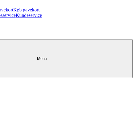
avekort
Køb gavekort
eservice
Kundeservice
Menu