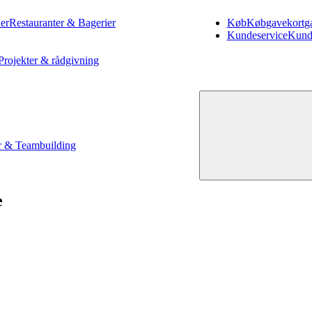
er
Restauranter & Bagerier
Køb
Køb
gavekort
g
Kundeservice
Kund
Projekter & rådgivning
 & Teambuilding
e