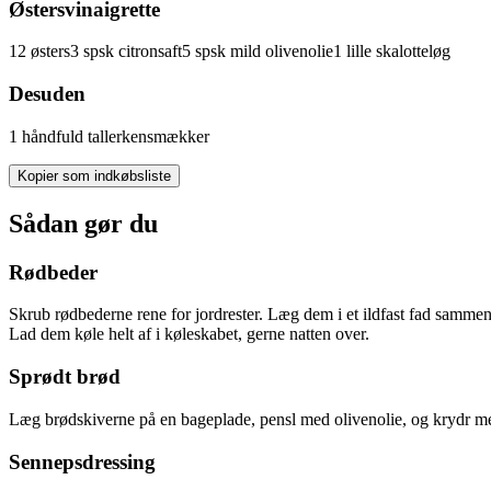
Østersvinaigrette
12
østers
3
spsk
citronsaft
5
spsk
mild
olivenolie
1
lille
skalotteløg
Desuden
1
håndfuld
tallerkensmækker
Kopier som indkøbsliste
Sådan gør du
Rødbeder
Skrub rødbederne rene for jordrester. Læg dem i et ildfast fad sammen 
Lad dem køle helt af i køleskabet, gerne natten over.
Sprødt brød
Læg brødskiverne på en bageplade, pensl med olivenolie, og krydr med 
Sennepsdressing