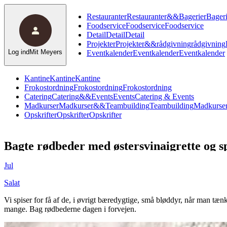
Restauranter
Restauranter
&
&
Bagerier
Bageri
Foodservice
Foodservice
Foodservice
Detail
Detail
Detail
Projekter
Projekter
&
&
rådgivning
rådgivning
Log ind
Mit Meyers
Eventkalender
Eventkalender
Eventkalender
Kantine
Kantine
Kantine
Frokostordning
Frokostordning
Frokostordning
Catering
Catering
&
&
Events
Events
Catering & Events
Madkurser
Madkurser
&
&
Teambuilding
Teambuilding
Madkurser
Opskrifter
Opskrifter
Opskrifter
Bagte rødbeder med østersvinaigrette og 
Jul
Salat
Vi spiser for få af de, i øvrigt bæredygtige, små bløddyr, når man tænk
mange. Bag rødbederne dagen i forvejen.