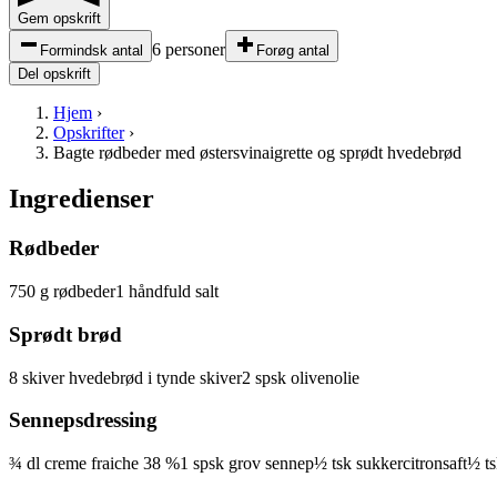
Gem opskrift
6 personer
Formindsk antal
Forøg antal
Del opskrift
Hjem
›
Opskrifter
›
Bagte rødbeder med østersvinaigrette og sprødt hvedebrød
Ingredienser
Rødbeder
750
g
rødbeder
1
håndfuld
salt
Sprødt brød
8
skiver
hvedebrød
i tynde skiver
2
spsk
olivenolie
Sennepsdressing
¾
dl
creme fraiche
38 %
1
spsk
grov sennep
½
tsk
sukker
citronsaft
½
ts