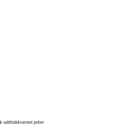
k
salt
friskkværnet peber