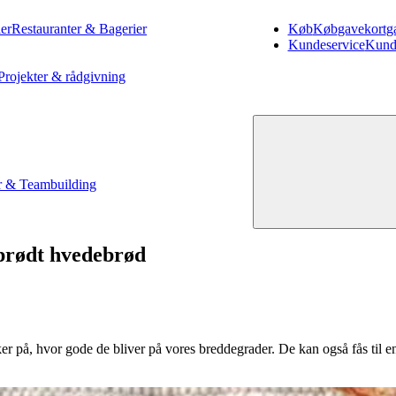
er
Restauranter & Bagerier
Køb
Køb
gavekort
g
Kundeservice
Kund
Projekter & rådgivning
 & Teambuilding
sprødt hvedebrød
er på, hvor gode de bliver på vores breddegrader. De kan også fås til en 