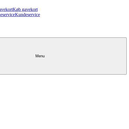
avekort
Køb gavekort
eservice
Kundeservice
Menu