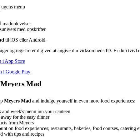
 ugens menu
y
å madoplevelser
nsunivers med opskrifter
ad
til iOS eller Android.
ger og registrerer dig ved at angive din virksomheds ID. Er du i tvivl e
 i App Store
 i Google Play
 Meyers Mad
pp
Meyers Mad
and indulge yourself in even more food experiences:
s and week's menu inn your canteen
 away for the easy dinner
ucts from Meyers
unt on food experiences; restaurants, bakeries, food courses, catering e
d with tips and recipes