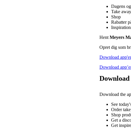
Dagens og
Take awa
Shop
Rabatter p
Inspiratio
Hent
Meyers M
Opret dig som bru
Download app'en
Download app’en
Download
Download the a
See today'
Order take
Shop prod
Get a disco
Get inspire