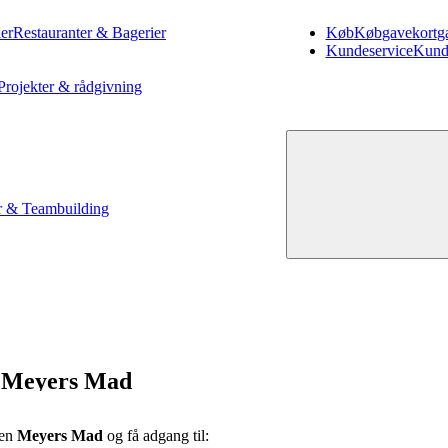
er
Restauranter & Bagerier
Køb
Køb
gavekort
g
Kundeservice
Kund
Projekter & rådgivning
 & Teambuilding
 Meyers Mad
’en
Meyers Mad
og få adgang til: