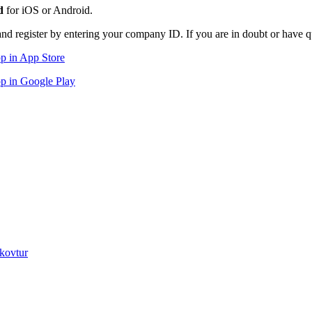
d
for iOS or Android.
and register by entering your company ID. If you are in doubt or have q
p in App Store
p in Google Play
kovtur