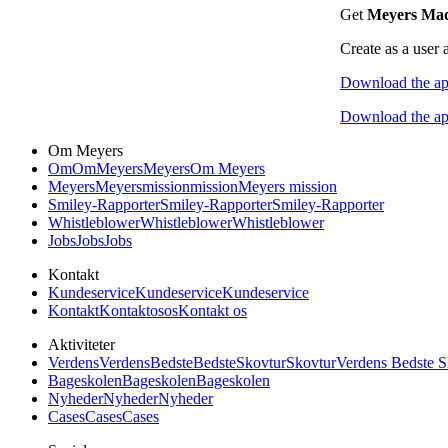
Get
Meyers Ma
Create as a user 
Download the ap
Download the ap
Om Meyers
Om
Om
Meyers
Meyers
Om Meyers
Meyers
Meyers
mission
mission
Meyers mission
Smiley-Rapporter
Smiley-Rapporter
Smiley-Rapporter
Whistleblower
Whistleblower
Whistleblower
Jobs
Jobs
Jobs
Kontakt
Kundeservice
Kundeservice
Kundeservice
Kontakt
Kontakt
os
os
Kontakt os
Aktiviteter
Verdens
Verdens
Bedste
Bedste
Skovtur
Skovtur
Verdens Bedste S
Bageskolen
Bageskolen
Bageskolen
Nyheder
Nyheder
Nyheder
Cases
Cases
Cases