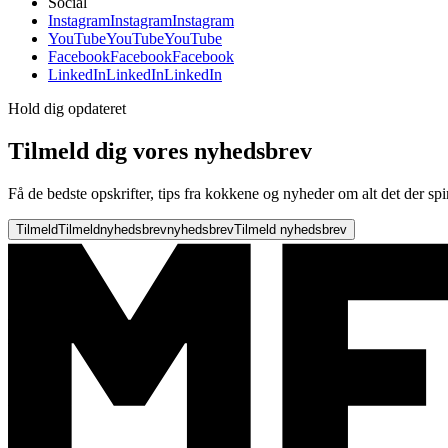
Social
Instagram
Instagram
Instagram
YouTube
YouTube
YouTube
Facebook
Facebook
Facebook
LinkedIn
LinkedIn
LinkedIn
Hold dig opdateret
Tilmeld dig vores nyhedsbrev
Få de bedste opskrifter, tips fra kokkene og nyheder om alt det der spi
Tilmeld
Tilmeld
nyhedsbrev
nyhedsbrev
Tilmeld nyhedsbrev