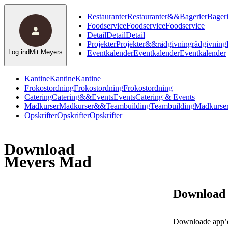
Restauranter
Restauranter
&
&
Bagerier
Bageri
Foodservice
Foodservice
Foodservice
Detail
Detail
Detail
Projekter
Projekter
&
&
rådgivning
rådgivning
Log ind
Mit Meyers
Eventkalender
Eventkalender
Eventkalender
Kantine
Kantine
Kantine
Frokostordning
Frokostordning
Frokostordning
Catering
Catering
&
&
Events
Events
Catering & Events
Madkurser
Madkurser
&
&
Teambuilding
Teambuilding
Madkurser
Opskrifter
Opskrifter
Opskrifter
Download
Meyers Mad
Download
Downloade app