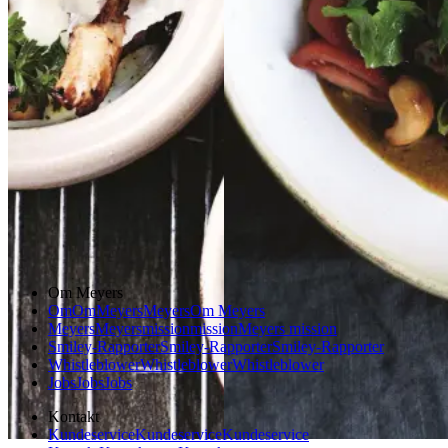
Gem opskrift
Efterårsmad
Frokost
Vintermad
Morgenmad
Asiatisk mad
Glutenfri
Vegetarisk
Sommermad
Efterårsmad
Vintermad
Om Meyers
Om
Om
Meyers
Meyers
Om Meyers
Meyers
Meyers
mission
mission
Meyers mission
Smiley-Rapporter
Smiley-Rapporter
Smiley-Rapporter
Whistleblower
Whistleblower
Whistleblower
Jobs
Jobs
Jobs
Kontakt
Kundeservice
Kundeservice
Kundeservice