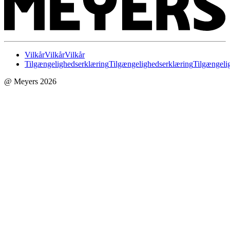
Vilkår
Vilkår
Vilkår
Tilgængelighedserklæring
Tilgængelighedserklæring
Tilgængeli
@ Meyers 2026