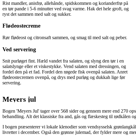
Rist mandler, anisfrø, allehånde, spidskommen og korianderfrø på
en tør pande i 5-6 minutter ved svag varme. Hak det hele groft, og
ryst det sammen med salt og sukker.
Flødeostecreme
Rør flødeost og citronsaft sammen, og smag til med salt og peber.
Ved servering
Snit purløget fint. Hæld vandet fra salaten, og slyng den tør i en
salatslynge eller et viskestykke. Vend salaten med dressingen, og
fordel den på et fad. Fordel den røgede fisk ovenpå salaten. Anret
flødeostecremen ovenpå, og drys med purløg og dukkah lige før
servering.
Meyers jul
Bogen 'Meyers Jul' tager over 568 sider og gennem mere end 270 opsk
behandling. Alt det klassiske fra and, gås og flæskesteg til rødkålen 
I bogen præsenterer vi lokale klenodier som vendsysselsk grønlangkål
livretter i december. Også den grønne julemad, der fylder mere og mer