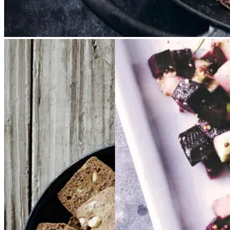
Brunkager
Brunkage
Sylte
Sylte
r
Gem opskrift
Gem opskrift
Dansk mad