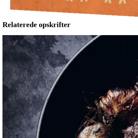
Relaterede opskrifter
Braiseret
Braiseret
oksetværreb
oksetvæ
rreb
Gem opskrift
Dansk mad
Vintermad