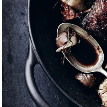
Aftensmad
Her får du opskriften på mørt kød
af oksetværreb. Det møre kød
serveres sammen med en
kartoffel-græskarpuré.