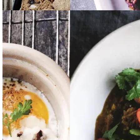
Frokost
Æg
Æg
i
i
Indisk
Indisk
kokotte
kokotte
butter
butter
med
med
chicken
chicken
kantereller
kanterell
er
og
og
høost
høost
Gem opskrift
Aftensmad