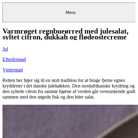
Menu
Varmrøget regnbueørred med julesalat,
Kantine
Restauranter
Køb
Køb
Kantine
gavekort
Restauranter
Kantine
gavekort
&
Køb gavekort
&
Bagerier
Bagerier
Restauranter &
Frokostordning
Bagerier
Kundeservice
Kundeservice
Frokostordning
Kundeservice
Frokostordning
syltet citron, dukkah og flødeostecreme
Catering
Foodservice
Catering
Foodservice
&
&
Events
Foodservice
Events
Catering & Events
Madkurser
Detail
Detail
Madkurser
Detail
Log ind
&
&
Teambuilding
Mit Meyers
Teambuilding
Madkurse
Jul
& Teambuilding
Projekter
Projekter
&
&
rådgivning
rådgivning
Projekter &
Opskrifter
rådgivning
Opskrifter
Opskrifter
Efterårsmad
Eventkalender
Eventkalender
Eventkalender
Vintermad
Retten her føjer sig til en stolt tradition for at bruge fjerne egnes
krydderier i det danske julekøkken. Den nordafrikanske krydring og
den syltede citron fra samme hjørne af verden går overraskende godt
sammen med den røgede fisk og den bitre salat.