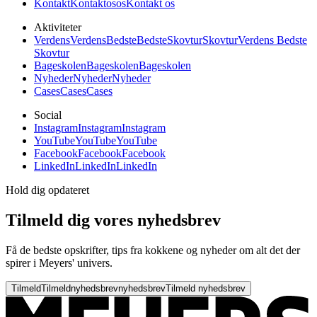
Kontakt
Kontakt
os
os
Kontakt os
Aktiviteter
Verdens
Verdens
Bedste
Bedste
Skovtur
Skovtur
Verdens Bedste
Skovtur
Bageskolen
Bageskolen
Bageskolen
Nyheder
Nyheder
Nyheder
Cases
Cases
Cases
Social
Instagram
Instagram
Instagram
YouTube
YouTube
YouTube
Facebook
Facebook
Facebook
LinkedIn
LinkedIn
LinkedIn
Hold dig opdateret
Tilmeld dig vores nyhedsbrev
Få de bedste opskrifter, tips fra kokkene og nyheder om alt det der
spirer i Meyers' univers.
Tilmeld
Tilmeld
nyhedsbrev
nyhedsbrev
Tilmeld nyhedsbrev