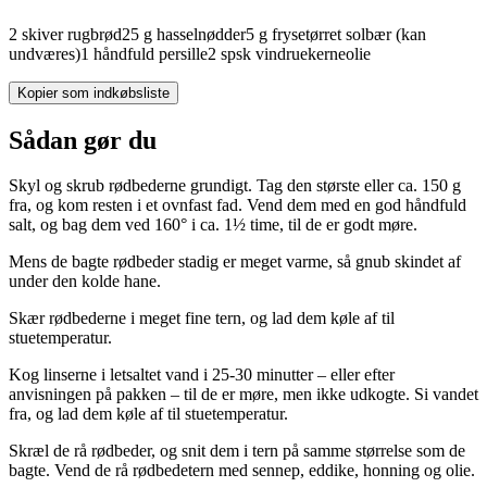
2
skiver
rugbrød
25
g
hasselnødder
5
g
frysetørret solbær
(kan
undværes)
1
håndfuld
persille
2
spsk
vindruekerneolie
Kopier som indkøbsliste
Sådan gør du
Skyl og skrub rødbederne grundigt. Tag den største eller ca. 150 g
fra, og kom resten i et ovnfast fad. Vend dem med en god håndfuld
salt, og bag dem ved 160° i ca. 1½ time, til de er godt møre.
Mens de bagte rødbeder stadig er meget varme, så gnub skindet af
under den kolde hane.
Skær rødbederne i meget fine tern, og lad dem køle af til
stuetemperatur.
Kog linserne i letsaltet vand i 25­-30 minutter – eller efter
anvisningen på pakken – til de er møre, men ikke udkogte. Si vandet
fra, og lad dem køle af til stuetemperatur.
Skræl de rå rødbeder, og snit dem i tern på samme størrelse som de
bagte. Vend de rå rødbedetern med sennep, eddike, honning og olie.