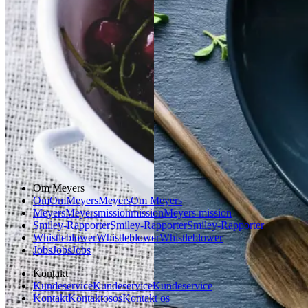
Gem opskrift
Gem opskrift
Dessert
Aftensmad
Dansk mad
Sommermad
Om Meyers
Om
Om
Meyers
Meyers
Om Meyers
Meyers
Meyers
mission
mission
Meyers mission
Smiley-Rapporter
Smiley-Rapporter
Smiley-Rapporter
Whistleblower
Whistleblower
Whistleblower
Jobs
Jobs
Jobs
Kontakt
Kundeservice
Kundeservice
Kundeservice
Kontakt
Kontakt
os
os
Kontakt os