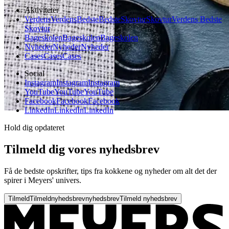
Aktiviteter
Verdens
Verdens
Bedste
Bedste
Skovtur
Skovtur
Verdens Bedste
Skovtur
Bageskolen
Bageskolen
Bageskolen
Nyheder
Nyheder
Nyheder
Cases
Cases
Cases
Social
Instagram
Instagram
Instagram
YouTube
YouTube
YouTube
Facebook
Facebook
Facebook
LinkedIn
LinkedIn
LinkedIn
Hold dig opdateret
Tilmeld dig vores nyhedsbrev
Få de bedste opskrifter, tips fra kokkene og nyheder om alt det der
spirer i Meyers' univers.
Tilmeld
Tilmeld
nyhedsbrev
nyhedsbrev
Tilmeld nyhedsbrev