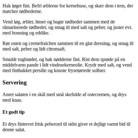
Hak løget fint. Befri æblerne for kernehuse, og skær dem i tern, der
matcher rødbederne.
Vend løg, æbler, linser og bagte rødbeder sammen med de
råmarinerede rødbeder, og smag til med salt og peber, og juster evt.
med honning og eddike.
Rør osten og cremefraichen sammen til en glat dressing, og smag til
med salt, peber og lidt citronsaft.
Smuldr rugbrødet, og hak nødderne fint. Rist dem sprøde på en
middelvarm pande i lidt vindruekerneolie. Krydr med salt, og vend
med finthakket persille og knuste frysetørrede solbær.
Servering
Anret salaten i en skål med små skefulde af ostecremen, og drys
med knas.
Et godt tip
Et drys fintrevet frisk peberord til sidst giver et dejligt varmt bid til
denne salat.