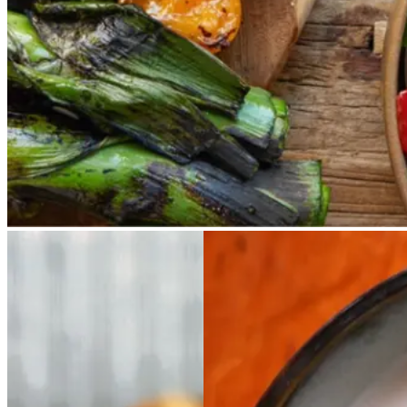
calcots, der er små porrelignende
løg. Dem griller man helt sorte, så
fjerner man den yderste skal og
dypper det fløjlsbløde løg i
saucen. Calcots er svære at
opdrive på disse kanter, men små
nye porrer kan bruges.
Ølandssnegle
Ølands
Kold
Kold
hvid
hvid
snegle
med
med
bønnesuppe
bønnesu