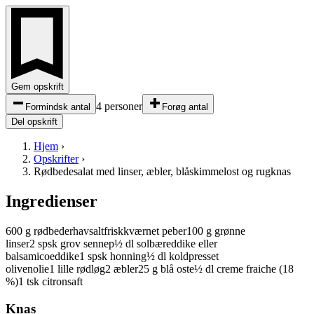
Gem opskrift
4 personer
Formindsk antal
Forøg antal
Del opskrift
Hjem
›
Opskrifter
›
Rødbedesalat med linser, æbler, blåskimmelost og rugknas
Ingredienser
600
g
rødbeder
havsalt
friskkværnet peber
100
g
grønne
linser
2
spsk
grov sennep
½
dl
solbæreddike
eller
balsamicoeddike
1
spsk
honning
½
dl
koldpresset
olivenolie
1
lille
rødløg
2
æbler
25
g
blå oste
½
dl
creme fraiche
(18
%)
1
tsk
citronsaft
Knas