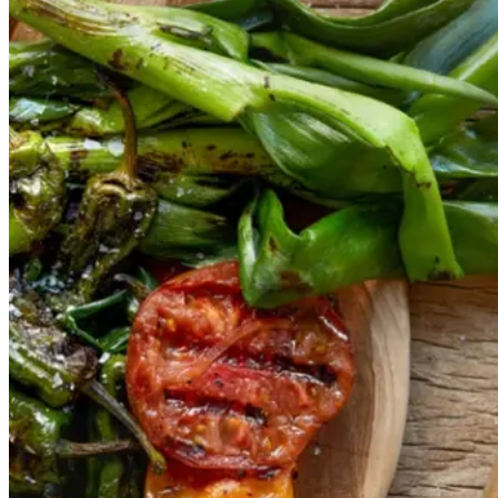
r
og
og
salbitxada-
sauce
salbitxada-
sauce
Gem opskrift
Vegansk
Vegetarisk
Vores version af den traditionelle
salat empedrat fra det catalanske
køkken. Spis den med brød som
en let frokost eller i et større
måltid som her. Salbitxada minder
noget om en anden ligeledes
catalansk sauce, romesco. I
Catalonien spises den til såkaldte