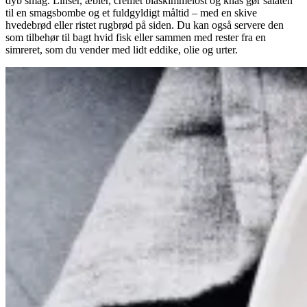
dyb smag. Linser, æbler, cremet blåskimmelost og knas gør salaten
til en smagsbombe og et fuldgyldigt måltid – med en skive
hvedebrød eller ristet rugbrød på siden. Du kan også servere den
som tilbehør til bagt hvid fisk eller sammen med rester fra en
simreret, som du vender med lidt eddike, olie og urter.