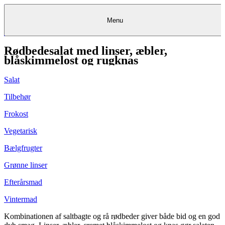
Menu
Rødbedesalat med linser, æbler,
Kantine
Restauranter
Køb
Køb
Kantine
gavekort
Restauranter
Kantine
gavekort
&
Køb gavekort
&
Bagerier
Bagerier
Restauranter &
Frokostordning
Bagerier
Kundeservice
Kundeservice
Frokostordning
Kundeservice
Frokostordning
blåskimmelost og rugknas
Catering
Foodservice
Catering
Foodservice
&
&
Events
Foodservice
Events
Catering & Events
Madkurser
Detail
Detail
Madkurser
Detail
Log ind
&
&
Teambuilding
Mit Meyers
Teambuilding
Madkurse
Salat
& Teambuilding
Projekter
Projekter
&
&
rådgivning
rådgivning
Projekter &
Opskrifter
rådgivning
Opskrifter
Opskrifter
Tilbehør
Eventkalender
Eventkalender
Eventkalender
Frokost
Vegetarisk
Bælgfrugter
Grønne linser
Efterårsmad
Vintermad
Kombinationen af saltbagte og rå rødbeder giver både bid og en god