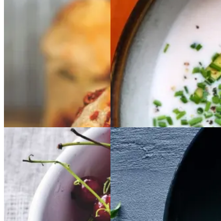
tomat
tomat
og
og
ppe
ost
ost
Gem opskrift
Gem opskrift
Frokost
Rysteribs
Rysteribs
Satja
Satja
de
de
pollo
pollo