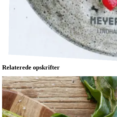
Relaterede opskrifter
Catalansk
Catalansk
bønnesalat
bønnesala
t
med
med
grillede
grillede
grøntsager
grøntsage