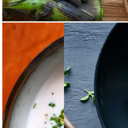
Kold
Kold
hvid
hvid
Satja
Satja
de
de
bønnesuppe
bønnesu
pollo
pollo
ppe
Gem opskrift
Gem opskrift