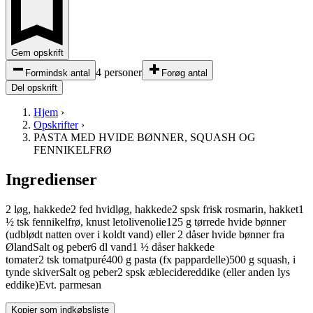
Gem opskrift
4 personer
Formindsk antal
Forøg antal
Del opskrift
Hjem
›
Opskrifter
›
PASTA MED HVIDE BØNNER, SQUASH OG
FENNIKELFRØ
Ingredienser
2 løg, hakkede
2 fed hvidløg, hakkede
2
spsk
frisk rosmarin, hakket
1
½
tsk
fennikelfrø, knust let
olivenolie
125
g
tørrede hvide bønner
(udblødt natten over i koldt vand)
eller 2 dåser hvide bønner fra
Øland
Salt og peber
6
dl
vand
1 ½
dåser
hakkede
tomater
2
tsk
tomatpuré
400
g
pasta
(fx pappardelle)
500
g
squash, i
tynde skiver
Salt og peber
2
spsk
æblecidereddike
(eller anden lys
eddike)
Evt. parmesan
Kopier som indkøbsliste