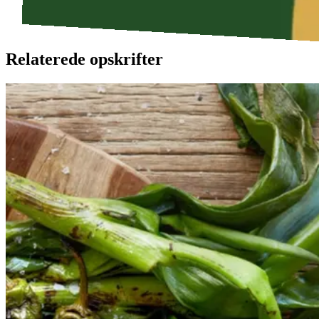
Relaterede opskrifter
Catalansk
Catalansk
bønnesalat
bønnesala
t
med
med
grillede
grillede
grøntsager
grøntsage
r
og
og
salbitxada-
sauce
salbitxada-
sauce