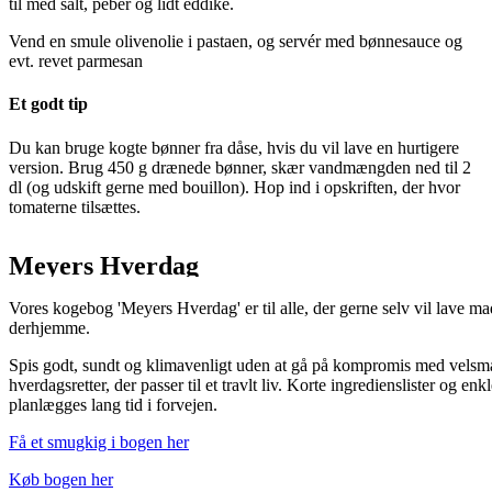
til med salt, peber og lidt eddike.
Vend en smule olivenolie i pastaen, og servér med bønnesauce og
evt. revet parmesan
Et godt tip
Du kan bruge kogte bønner fra dåse, hvis du vil lave en hurtigere
version. Brug 450 g drænede bønner, skær vandmængden ned til 2
dl (og udskift gerne med bouillon). Hop ind i opskriften, der hvor
tomaterne tilsættes.
Meyers Hverdag
Vores kogebog 'Meyers Hverdag' er til alle, der gerne selv vil lave mad
derhjemme.
Spis godt, sundt og klimavenligt uden at gå på kompromis med velsm
hverdagsretter, der passer til et travlt liv. Korte ingredienslister og enk
planlægges lang tid i forvejen.
Få et smugkig i bogen her
Køb bogen her