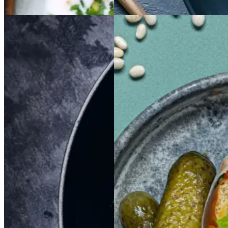
Aftensmad
Braiseret
Braiseret
Sloppy
Sloppy
Joe
Joe
oksetværreb
oksetvæ
rreb
Gem opskrift
Morgenmad
Gem opskrift
Frokost
Dansk mad