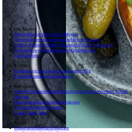
Vintermad
Aftensmad
Om Meyers
Om
Om
Meyers
Meyers
Om Meyers
Meyers
Meyers
mission
mission
Meyers mission
Smiley-Rapporter
Smiley-Rapporter
Smiley-Rapporter
Whistleblower
Whistleblower
Whistleblower
Jobs
Jobs
Jobs
Kontakt
Kundeservice
Kundeservice
Kundeservice
Kontakt
Kontakt
os
os
Kontakt os
Aktiviteter
Verdens
Verdens
Bedste
Bedste
Skovtur
Skovtur
Verdens Bedste
Skovtur
Bageskolen
Bageskolen
Bageskolen
Nyheder
Nyheder
Nyheder
Cases
Cases
Cases
Social
Instagram
Instagram
Instagram