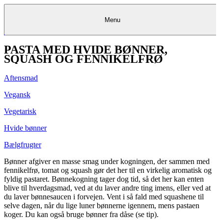
Menu
PASTA MED HVIDE BØNNER,
Kantine
Restauranter
Køb
Køb
Kantine
gavekort
Restauranter
Kantine
gavekort
&
Køb gavekort
&
Bagerier
Bagerier
Restauranter &
Frokostordning
Bagerier
Kundeservice
Kundeservice
Frokostordning
Kundeservice
Frokostordning
SQUASH OG FENNIKELFRØ
Catering
Foodservice
Catering
Foodservice
&
&
Events
Foodservice
Events
Catering & Events
Madkurser
Detail
Detail
Madkurser
Detail
Log ind
&
&
Teambuilding
Mit Meyers
Teambuilding
Madkurse
Aftensmad
& Teambuilding
Projekter
Projekter
&
&
rådgivning
rådgivning
Projekter &
Opskrifter
rådgivning
Opskrifter
Opskrifter
Vegansk
Eventkalender
Eventkalender
Eventkalender
Vegetarisk
Hvide bønner
Bælgfrugter
Bønner afgiver en masse smag under kogningen, der sammen med
fennikelfrø, tomat og squash gør det her til en virkelig aromatisk og
fyldig pastaret. Bønnekogning tager dog tid, så det her kan enten
blive til hverdagsmad, ved at du laver andre ting imens, eller ved at
du laver bønnesaucen i forvejen. Vent i så fald med squashene til
selve dagen, når du lige luner bønnerne igennem, mens pastaen
koger. Du kan også bruge bønner fra dåse (se tip).