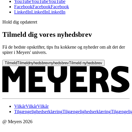
YouTube
YouTube
YouTube
Facebook
Facebook
Facebook
LinkedIn
LinkedIn
LinkedIn
Hold dig opdateret
Tilmeld dig vores nyhedsbrev
Få de bedste opskrifter, tips fra kokkene og nyheder om alt det der
spirer i Meyers' univers.
Tilmeld
Tilmeld
nyhedsbrev
nyhedsbrev
Tilmeld nyhedsbrev
Vilkår
Vilkår
Vilkår
Tilgængelighedserklæring
Tilgængelighedserklæring
Tilgængeli
@ Meyers 2026