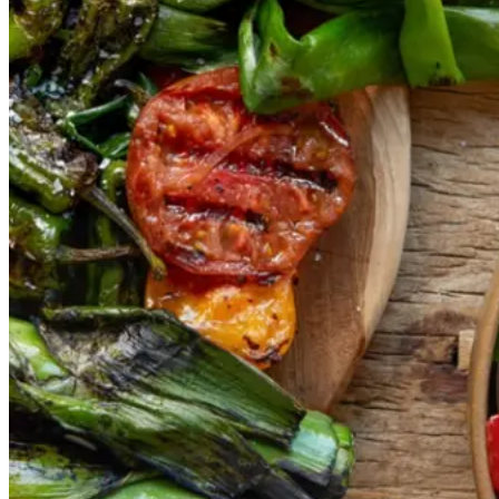
Gem opskrift
Vegansk
Vegetarisk
Vores version af den traditionelle
salat empedrat fra det catalanske
køkken. Spis den med brød som
en let frokost eller i et større
måltid som her. Salbitxada minder
noget om en anden ligeledes
catalansk sauce, romesco. I
Catalonien spises den til såkaldte
calcots, der er små porrelignende
løg. Dem griller man helt sorte, så
fjerner man den yderste skal og
dypper det fløjlsbløde løg i
saucen. Calcots er svære at
opdrive på disse kanter, men små
nye porrer kan bruges.