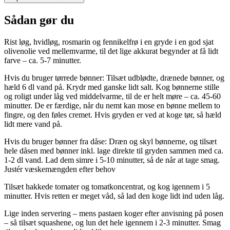
Sådan gør du
Rist løg, hvidløg, rosmarin og fennikelfrø i en gryde i en god sjat
olivenolie ved mellemvarme, til det lige akkurat begynder at få lidt
farve – ca. 5-7 minutter.
Hvis du bruger tørrede bønner: Tilsæt udblødte, drænede bønner, og
hæld 6 dl vand på. Krydr med ganske lidt salt. Kog bønnerne stille
og roligt under låg ved middelvarme, til de er helt møre – ca. 45-60
minutter. De er færdige, når du nemt kan mose en bønne mellem to
fingre, og den føles cremet. Hvis gryden er ved at koge tør, så hæld
lidt mere vand på.
Hvis du bruger bønner fra dåse: Dræn og skyl bønnerne, og tilsæt
hele dåsen med bønner inkl. lage direkte til gryden sammen med ca.
1-2 dl vand. Lad dem simre i 5-10 minutter, så de når at tage smag.
Justér væskemængden efter behov
Tilsæt hakkede tomater og tomatkoncentrat, og kog igennem i 5
minutter. Hvis retten er meget våd, så lad den koge lidt ind uden låg.
Lige inden servering – mens pastaen koger efter anvisning på posen
– så tilsæt squashene, og lun det hele igennem i 2-3 minutter. Smag