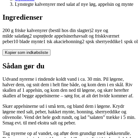
Lynstegte kalvenyrer med salat af nye løg, appelsin og mynte
Ingredienser
200
g
friske
kalvenyrer
(bestil hos din slagter)
2
nye og
milde
salatløg
2
usprøjtede
appelsiner
havsalt og friskkværnet
peber
10
blade
mynte
1
tsk
akaciehonning
2
spsk
sherryeddike
1
spsk
ol
Kopier som indkøbsliste
Sådan gør du
Udvand nyrerne i rindende koldt vand i ca. 30 min. Pil løgene,
halver dem, og snit dem i helt fine både, og kom dem i en skål. Riv
skallen af 1 appelsin, og kom den ned til løgene, og skær herefter
skallen af begge appelsinerne – sørg for, at alt det hvide kommer af.
Skær appelsinerne ud i små tern, og bland dem i løgene. Krydr
løgene med salt, peber, hakket mynte, honning, sherryeddike og
olivenolie. Vend det hele godt rundt, og lad ”salaten” trække i 5 min.
Smag evt. til med ekstra salt og peber.
Tag nyrerne op af vandet, og aftør dem grundigt med køkkenrulle.