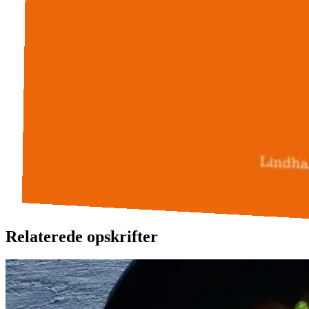
Relaterede opskrifter
Satja
Satja
de
de
pollo
pollo