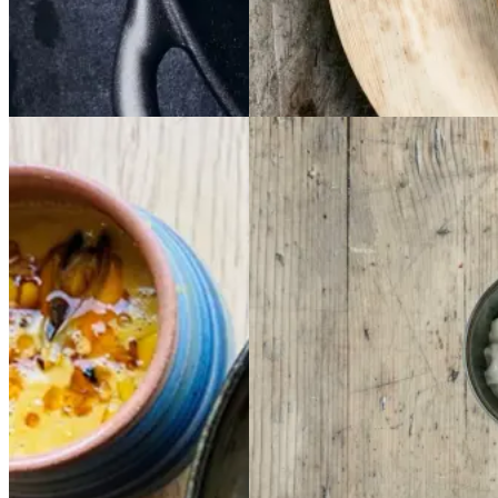
Forårsmad
Sommermad
Dansk mad
Cremet
Cremet
Indisk
Indisk
muslingesuppe
musli
daal
daal
ngesuppe
med
med
majs
majs
Gem opskrift