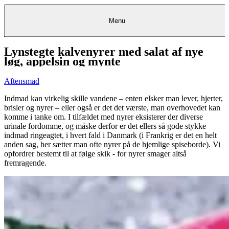
Menu
Lynstegte kalvenyrer med salat af nye
Kantine
Restauranter
Køb
Køb
Kantine
gavekort
Restauranter
Kantine
gavekort
&
Køb gavekort
&
Bagerier
Bagerier
Restauranter &
Frokostordning
Bagerier
Kundeservice
Kundeservice
Frokostordning
Kundeservice
Frokostordning
løg, appelsin og mynte
Catering
Foodservice
Catering
Foodservice
&
&
Events
Foodservice
Events
Catering & Events
Madkurser
Detail
Detail
Madkurser
Detail
Log ind
&
&
Teambuilding
Mit Meyers
Teambuilding
Madkurse
Aftensmad
& Teambuilding
Projekter
Projekter
&
&
rådgivning
rådgivning
Projekter &
Opskrifter
rådgivning
Opskrifter
Opskrifter
Indmad kan virkelig skille vandene – enten elsker man lever, hjerter,
Eventkalender
Eventkalender
Eventkalender
brisler og nyrer – eller også er det det værste, man overhovedet kan
komme i tanke om. I tilfældet med nyrer eksisterer der diverse
urinale fordomme, og måske derfor er det ellers så gode stykke
indmad ringeagtet, i hvert fald i Danmark (i Frankrig er det en helt
anden sag, her sætter man ofte nyrer på de hjemlige spiseborde). Vi
opfordrer bestemt til at følge skik - for nyrer smager altså
fremragende.