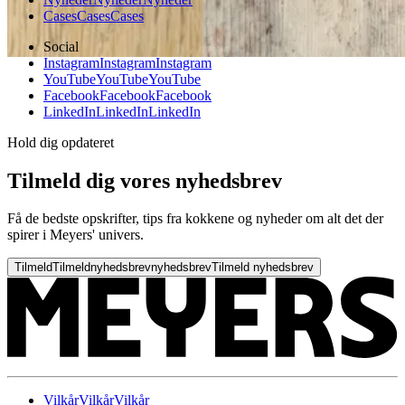
Cases
Cases
Cases
Social
Instagram
Instagram
Instagram
YouTube
YouTube
YouTube
Facebook
Facebook
Facebook
LinkedIn
LinkedIn
LinkedIn
Hold dig opdateret
Tilmeld dig vores nyhedsbrev
Få de bedste opskrifter, tips fra kokkene og nyheder om alt det der
spirer i Meyers' univers.
Tilmeld
Tilmeld
nyhedsbrev
nyhedsbrev
Tilmeld nyhedsbrev
Vilkår
Vilkår
Vilkår