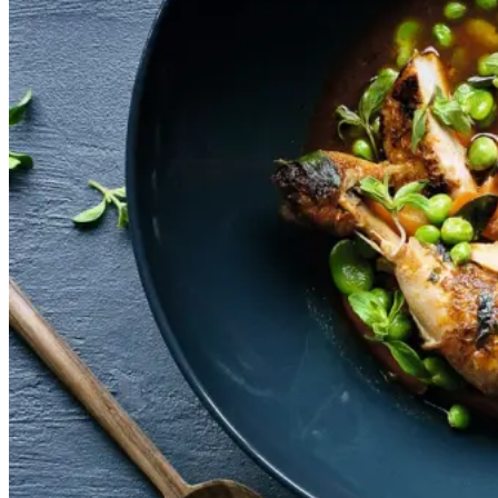
Gem opskrift
Aftensmad
Gustu i La Paz i Bolivia, der
drives af Melting Pot Fonden, og
som har Kamilla Seidler som
køkkenchef, har bidraget med
denne ret fra de bolivianske
højder. Det bolivianske køkken er
nok først og fremmest præget af
spanske indtryk, men med lokale
råvarer. Den elskede kartoffel får
tit en fremtrædende rolle i denne
bjergkøkken ret, som har rødder i
Andesbjergene.