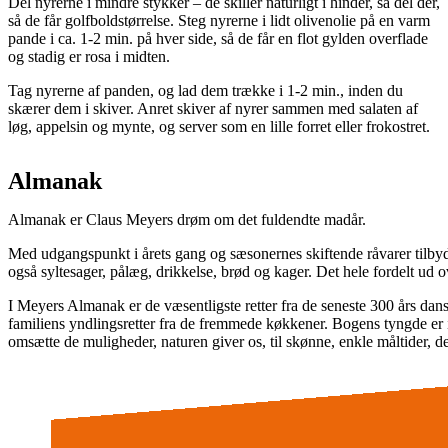
Del nyrerne i mindre stykker – de skiller naturligt i hinder, så del der,
så de får golfboldstørrelse. Steg nyrerne i lidt olivenolie på en varm
pande i ca. 1-2 min. på hver side, så de får en flot gylden overflade
og stadig er rosa i midten.
Tag nyrerne af panden, og lad dem trække i 1-2 min., inden du
skærer dem i skiver. Anret skiver af nyrer sammen med salaten af
løg, appelsin og mynte, og server som en lille forret eller frokostret.
Almanak
Almanak er Claus Meyers drøm om det fuldendte madår.
Med udgangspunkt i årets gang og sæsonernes skiftende råvarer tilbyd
også syltesager, pålæg, drikkelse, brød og kager. Det hele fordelt ud o
I Meyers Almanak er de væsentligste retter fra de seneste 300 års dan
familiens yndlingsretter fra de fremmede køkkener. Bogens tyngde er i
omsætte de muligheder, naturen giver os, til skønne, enkle måltider, de