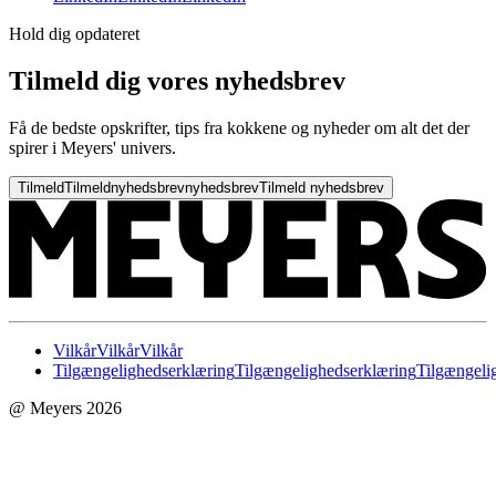
Hold dig opdateret
Tilmeld dig vores nyhedsbrev
Få de bedste opskrifter, tips fra kokkene og nyheder om alt det der
spirer i Meyers' univers.
Tilmeld
Tilmeld
nyhedsbrev
nyhedsbrev
Tilmeld nyhedsbrev
Vilkår
Vilkår
Vilkår
Tilgængelighedserklæring
Tilgængelighedserklæring
Tilgængeli
@ Meyers 2026