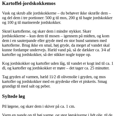
Kartoffel-jordskokkemos
Vask og skrub alle jordskokkerne – du behøver ikke skrælle dem –
og del dem i tre portioner: 500 g til mos, 200 g til bagte jordskokker
og 100 g til marinerede jordskokker.
Skræl kartoflerne, og skær dem i mindre stykker. Skær
jordskokkerne – kun dem til mosen – igennem på midten, og kom
dem i en sauterpande eller gryde med en stor bund sammen med
kartoflerne. Brug ikke en smal, høj gryde, da meget af vandet skal
kunne fordampe undervejs. Hæld vand på, så de dækker ca. 3⁄4 af
kartofler og jordskokker, så der stikker nogle toppe op.
Kog jordskokker og kartofler uden låg, til vandet er kogt ind til ca. 1
dl, og kartofler og jordskokker er møre – det tager ca. 25 minutter.
Tag gryden af varmen, hæld 11⁄2 dl olivenolie i gryden, og mos
kartofler og jordskokker med en grydeske eller et piskeris. Smag
grundigt til med salt og peber.
Syltede løg
Pil løgene, og skær dem i skiver på ca. 1 cm.
Varm en pande op til høj varme, og steg løgskiverne i lidt olie, til de