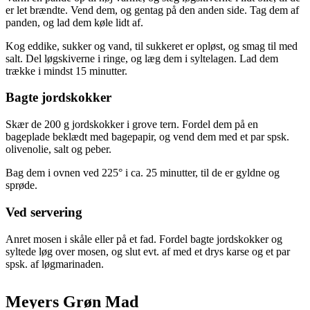
er let brændte. Vend dem, og gentag på den anden side. Tag dem af
panden, og lad dem køle lidt af.
Kog eddike, sukker og vand, til sukkeret er opløst, og smag til med
salt. Del løgskiverne i ringe, og læg dem i syltelagen. Lad dem
trække i mindst 15 minutter.
Bagte jordskokker
Skær de 200 g jordskokker i grove tern. Fordel dem på en
bageplade beklædt med bagepapir, og vend dem med et par spsk.
olivenolie, salt og peber.
Bag dem i ovnen ved 225° i ca. 25 minutter, til de er gyldne og
sprøde.
Ved servering
Anret mosen i skåle eller på et fad. Fordel bagte jordskokker og
syltede løg over mosen, og slut evt. af med et drys karse og et par
spsk. af løgmarinaden.
Meyers Grøn Mad