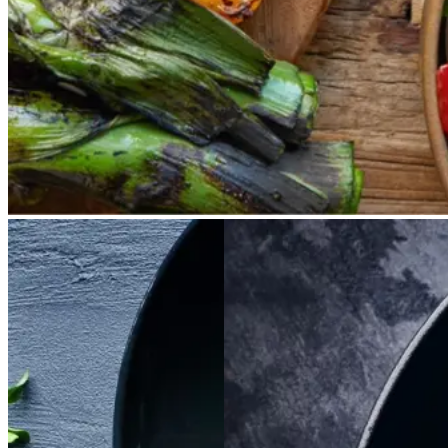
fjerner man den yderste skal og
dypper det fløjlsbløde løg i
saucen. Calcots er svære at
opdrive på disse kanter, men små
nye porrer kan bruges.
Satja
Satja
de
de
Braiseret
Braiseret
pollo
pollo
oksetværreb
oksetvæ
rreb