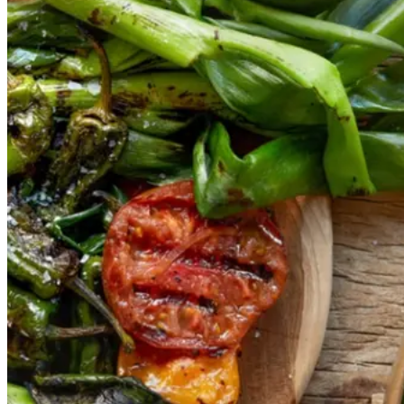
sauce
salbitxada-
sauce
Gem opskrift
Vegansk
Vegetarisk
Vores version af den traditionelle
salat empedrat fra det catalanske
køkken. Spis den med brød som
en let frokost eller i et større
måltid som her. Salbitxada minder
noget om en anden ligeledes
catalansk sauce, romesco. I
Catalonien spises den til såkaldte
calcots, der er små porrelignende
løg. Dem griller man helt sorte, så