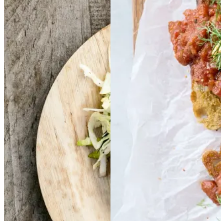
er
med
med
beans
beans
på
på
smørspidskål,
smørsp
stegt
stegt
brød
brød
idskål,
kartofler
kartofler
og
og
sennepsdressing
senn
epsdressing
Gem opskrift
Morgenmad
Vegetarisk
Gem opskrift
Aftensmad
Forårsmad
Sommermad