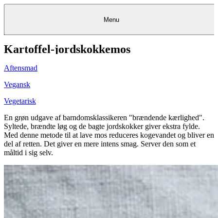
Menu
Kartoffel-jordskokkemos
Kantine
Restauranter
Køb
Køb
Kantine
gavekort
Restauranter
Kantine
gavekort
&
Køb gavekort
&
Bagerier
Bagerier
Restauranter &
Frokostordning
Bagerier
Kundeservice
Kundeservice
Frokostordning
Kundeservice
Frokostordning
Catering
Foodservice
Catering
Foodservice
&
&
Events
Foodservice
Events
Catering & Events
Aftensmad
Madkurser
Detail
Detail
Madkurser
Detail
Log ind
&
&
Teambuilding
Mit Meyers
Teambuilding
Madkurse
& Teambuilding
Projekter
Projekter
&
&
rådgivning
rådgivning
Projekter &
Vegansk
Opskrifter
rådgivning
Opskrifter
Opskrifter
Eventkalender
Eventkalender
Eventkalender
Vegetarisk
En grøn udgave af barndomsklassikeren "brændende kærlighed".
Syltede, brændte løg og de bagte jordskokker giver ekstra fylde.
Med denne metode til at lave mos reduceres kogevandet og bliver en
del af retten. Det giver en mere intens smag. Server den som et
måltid i sig selv.