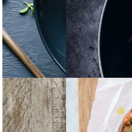
Gem opskrift
Gem opskrift
Aftensmad
Dansk mad
Vintermad
Aftensmad
Frikadeller
Frikadell
Baked
Baked