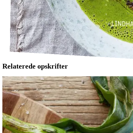
Relaterede opskrifter
Catalansk
Catalansk
bønnesalat
bønnesala
t
med
med
grillede
grillede
grøntsager
grøntsage
r
og
og
salbitxada-