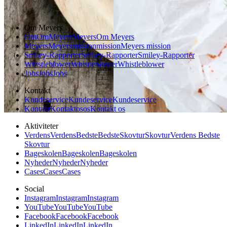
Dansk mad
Om Meyers
Om
Om
Meyers
Meyers
Om Meyers
Meyers
Meyers
mission
mission
Meyers mission
Smiley-Rapporter
Smiley-Rapporter
Smiley-Rapporter
Whistleblower
Whistleblower
Whistleblower
Jobs
Jobs
Jobs
Kontakt
Kundeservice
Kundeservice
Kundeservice
Kontakt
Kontakt
os
os
Kontakt os
Aktiviteter
Verdens
Verdens
Bedste
Bedste
Skovtur
Skovtur
Verdens Bedste
Skovtur
Bageskolen
Bageskolen
Bageskolen
Nyheder
Nyheder
Nyheder
Cases
Cases
Cases
Social
Instagram
Instagram
Instagram
YouTube
YouTube
YouTube
Facebook
Facebook
Facebook
LinkedIn
LinkedIn
LinkedIn