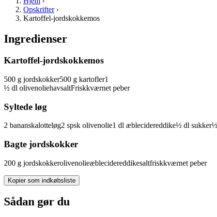
Hjem
›
Opskrifter
›
Kartoffel-jordskokkemos
Ingredienser
Kartoffel-jordskokkemos
500
g
jordskokker
500
g
kartofler
1
½
dl
olivenolie
havsalt
Friskkværnet
peber
Syltede løg
2
bananskalotteløg
2
spsk
olivenolie
1
dl
æblecidereddike
½
dl
sukker
Bagte jordskokker
200
g
jordskokker
olivenolie
æblecidereddike
salt
friskkværnet peber
Kopier som indkøbsliste
Sådan gør du